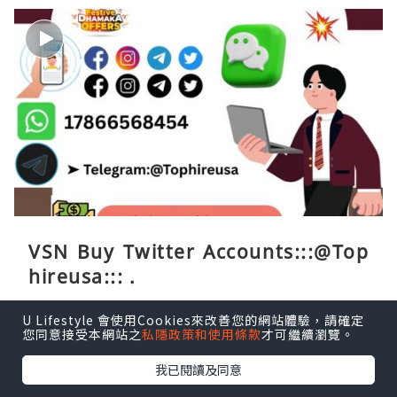
VSN Buy Twitter Accounts:::@Top
hireusa::: .
Tophireueusa
6分鐘前
U Lifestyle 會使用Cookies來改善您的網站體驗，請確定
您同意接受本網站之
私隱政策和使用條款
才可繼續瀏覽。
我已閱讀及同意