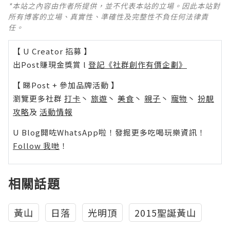
*本站之內容由作者所提供，並不代表本站的立場。因此本站對
所有博客的立場、真實性、準確性及完整性不負任何法律責
任。
【 U Creator 招募 】
出Post賺現金獎賞 l
登記《社群創作有價企劃》
【 睇Post + 參加品牌活動 】
瀏覽更多社群
打卡
丶
旅遊
丶
美食
丶
親子
丶
寵物
丶
扮靚
攻略
及
活動情報
U Blog開咗WhatsApp啦！發掘更多吃喝玩樂資訊！
Follow 我哋
！
相關話題
黃山
日落
光明頂
2015聖誕黃山