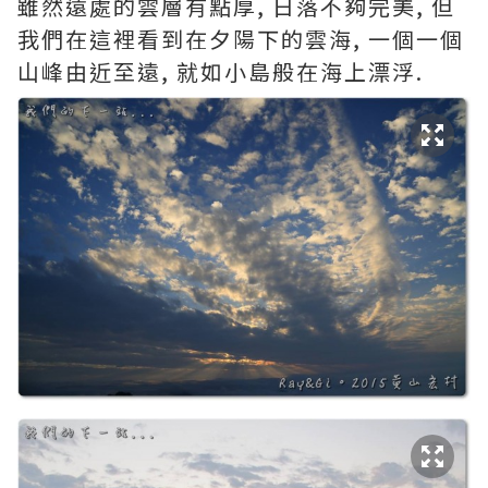
雖然遠處的雲層有點厚, 日落不夠完美, 但
我們在這裡看到在夕陽下的雲海, 一個一個
山峰由近至遠, 就如小島般在海上漂浮.