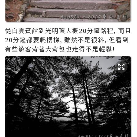
從白雲賓館到光明頂大概20分鐘路程, 而且
20分鐘都要爬樓梯, 雖然不是很斜, 但看到
有些遊客背著大背包也走得不是輕鬆!