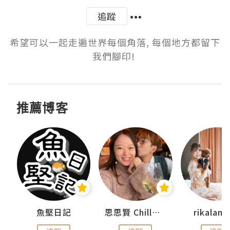
追蹤
希望可以一起走遍世界每個角落, 每個地方都留下
我們腳印! 
推薦博客
urnal
魚堅日記
思思賢 ChillMyBabe
rikala