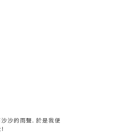
沙沙的雨聲. 於是我便
!