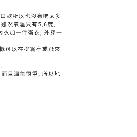
不口乾所以也沒有喝太多
 雖然氣溫只有5,6度,
 內衣加一件衛衣, 外穿一
 大概可以在排雲亭或飛來
.
 而且濕氣很重, 所以地