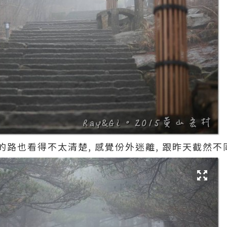
路也看得不太清楚, 感覺份外迷離, 跟昨天截然不