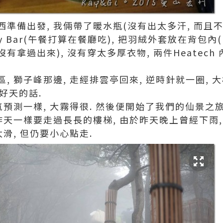
準備出發, 我倆帶了暖水瓶(沒有出太多汗, 而且
gy Bar(午餐打算在餐廳吃), 把羽絨外套放在背包內(
拿過出來), 沒有穿太多厚衣物, 兩件Heatech
, 獅子峰那邊, 走經排雲亭回來, 逆時針就一圈,
果好天的話.
氣預測一樣, 大霧得很. 然後便開始了我們的仙景之旅
昨天一樣要走過長長的樓梯, 由於昨天晚上曾經下雨,
滑, 但仍要小心點走.