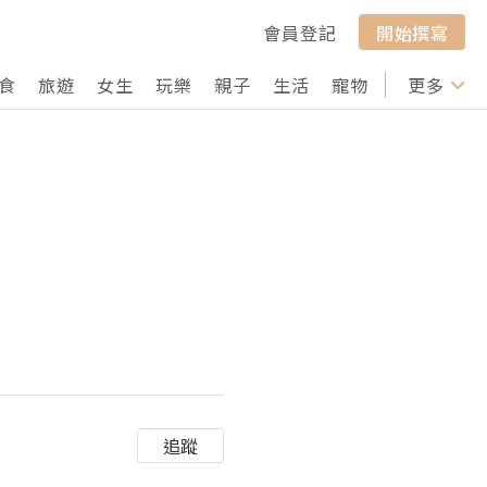
會員登記
開始撰寫
食
旅遊
女生
玩樂
親子
生活
寵物
行山
更多
打卡
追蹤