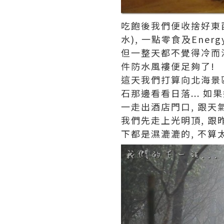
吃飽後我們便收捨好東西
水), 一點零食及Ener
但一整天都不覺得冷而沒有
件防水風褸便足夠了!
這天我們打算向北海景區
石那邊看看日落... 如
一走出酒店門口, 跟天
我們先走上光明頂, 跟
下都是濕漉漉的, 不算太