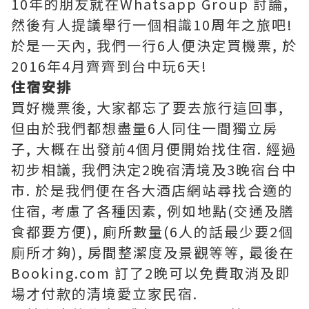
10年的朋友就在Whatsapp Group 討論,
然後有人提議舉行一個相識10周年之旅吧!
於是一天內, 我們一行6人便決定買機票, 於
2016年4月齊齊到台中玩6天!
住宿安排
買好機票後, 大家都忘了要去旅行這回事,
但由於我們都想盡量6人同住一間獨立房
子,
大概在出發前4個月便開始找住宿. 經過
初步
相議, 我們決定2晚宿清境及3晚宿台中
市. 於是我們便在各大酒店網站尋找合適的
住宿, 考慮了各種因素, 例如地點(交通及膳
食都要方便), 廁所數量(6人的話最少要2個
廁所才夠), 房間整潔度及景觀等等, 最後在
Booking.com 訂了2晚可以免費取消及即
場才付款的清境愛立家民宿.