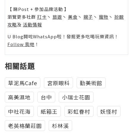
【 睇Post + 參加品牌活動 】
瀏覽更多社群
打卡
丶
旅遊
丶
美食
丶
親子
丶
寵物
丶
扮靚
攻略
及
活動情報
U Blog開咗WhatsApp啦！發掘更多吃喝玩樂資訊！
Follow 我哋
！
相關話題
草泥馬Cafe
宮原眼科
勤美術館
高美濕地
台中
小瑞士花園
中社花海
紙箱王
彩虹眷村
妖怪村
老英格蘭莊園
杉林溪