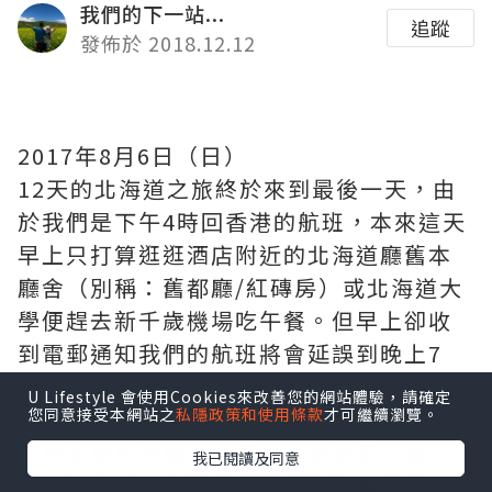
我們的下一站...
追蹤
發佈於 2018.12.12
2017年8月6日（日）
12天的北海道之旅終於來到最後一天，由
於我們是下午4時回香港的航班，本來這天
早上只打算逛逛酒店附近的北海道廳舊本
廳舍（別稱：舊都廳/紅磚房）或北海道大
學便趕去新千歲機場吃午餐。但早上卻收
到電郵通知我們的航班將會延誤到晚上7
時，突如其來多出3個小時，可以如何打發
U Lifestyle 會使用Cookies來改善您的網站體驗，請確定
時間呢！
您同意接受本網站之
私隱政策和使用條款
才可繼續瀏覽。
結果就是舊都廳及北海道大學都走一遍，
我已閱讀及同意
而且還有時間在新千歲機場逛街買伴手