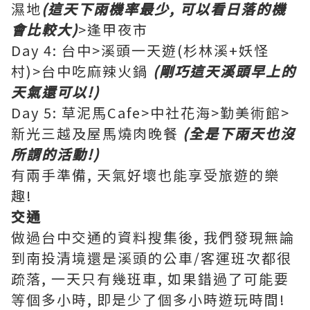
濕地
(這天下雨機率最少, 可以看日落的機
會比較大)
>逢甲夜市
Day 4: 台中>溪頭一天遊(杉林溪+妖怪
村)>台中吃麻辣火鍋
(剛巧這天溪頭早上的
天氣還可以!)
Day 5: 草泥馬Cafe>中社花海>勤美術館>
新光三越及屋馬燒肉晚餐
(全是下雨天也沒
所謂的活動!)
有兩手準備, 天氣好壞也能享受旅遊的樂
趣!
交通
做過台中交通的資料搜集後, 我們發現無論
到南投清境還是溪頭的公車/客運班次都很
疏落, 一天只有幾班車, 如果錯過了可能要
等個多小時, 即是少了個多小時遊玩時間!