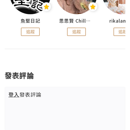
urnal
魚堅日記
思思賢 ChillMyBabe
rikala
追蹤
追蹤
追蹤
發表評論
登入
發表評論