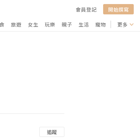
會員登記
開始撰寫
食
旅遊
女生
玩樂
親子
生活
寵物
行山
更多
打卡
追蹤