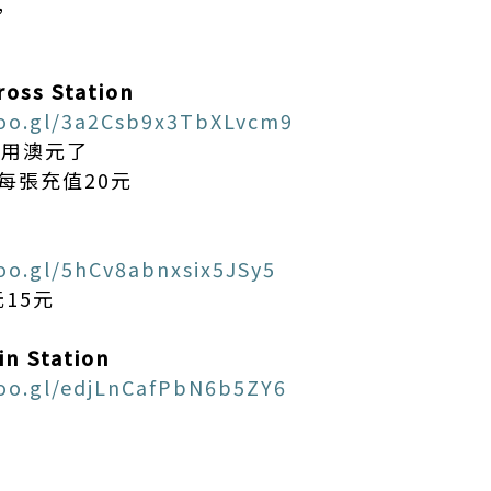
,
oss Station
goo.gl/3a2Csb9x3TbXLvcm9
始用澳元了
 每張充值20元
oo.gl/5hCv8abnxsix5JSy5
元15元
in Station
oo.gl/edjLnCafPbN6b5ZY6