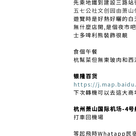
先乘地鐵到建設三路
五七公社文创园由萧山
遊覽時是好熱好曬的白
無什麼店開,是個夜市
士多啤利熊裝飾很靚
食個午餐
杭幫菜但無東玻肉和
银隆百货
https://j.map.baidu
下次轉機可以去這大商
杭州萧山国际机场-4号
打車回機場
等起飛時Whatapp民宿