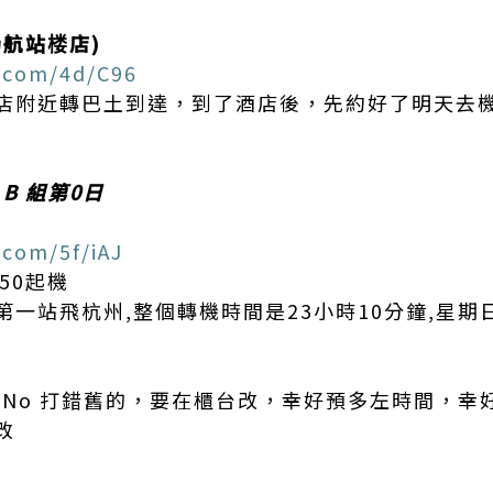
航站楼店)
u.com/4d/C96
店附近轉巴土到達，到了酒店後，先約好了明天去
日 B 組第0日
.com/5f/iAJ
50起機
一站飛杭州,整個轉機時間是23小時10分鐘,星期
知護照No 打錯舊的，要在櫃台改，幸好預多左時間，
改