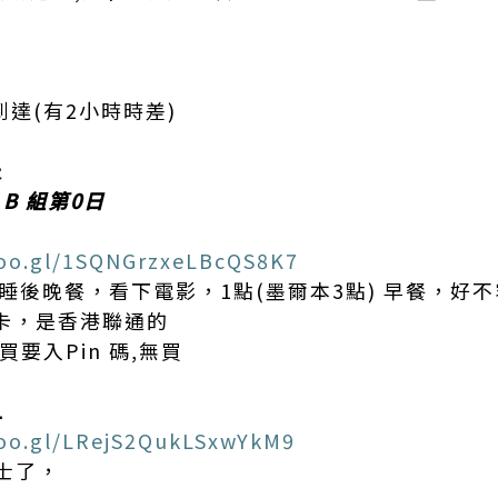
0到達(有2小時時差)
天
 B 組第0日
goo.gl/1SQNGrzxeLBcQS8K7
睡後晚餐，看下電影，1點(墨爾本3點) 早餐，好
話卡，是香港聯通的
卡買要入Pin 碼,無買
1
goo.gl/LRejS2QukLSxwYkM9
士了，