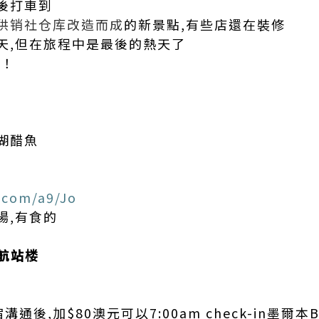
站後打車到
供销社仓库改造而成
的新景點,有些店還在裝修
天,但在旅程中是最後的熱天了
吧！
西湖醋魚
.com/a9/Jo
場,有食的
航站楼
溝通後,加$80澳元可以7:00am check-in墨爾