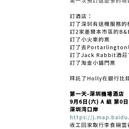
第一次預訂這麼多的項
訂酒店：
訂了深圳有送機服務的
訂2家墨爾本市區的B&
訂了小火車的票
訂了去Portarlingto
訂了Jack Rabbit酒莊
訂了淘金小鎮門票
拜託了Holly在銀行比錢Boo
第一天-深圳機場酒店
9月6日(六) A 組 第0
深圳湾口岸
https://j.map.baid
收工回家取行李食碗雲