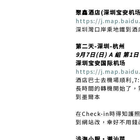
聚鑫酒店(深圳宝安机场
https://j.map.baid
深圳灣口岸乘地鐵到酒
第二天-深圳-杭州
9月7日(日) A 組 第1
深圳宝安国际机场
https://j.map.baidu
酒店巴士去機場順利,7:
長時間的轉機開始了，第
到墨爾本
在Check-in時得
到網站改，幸好不用錢
浅海小厨·潮汕菜