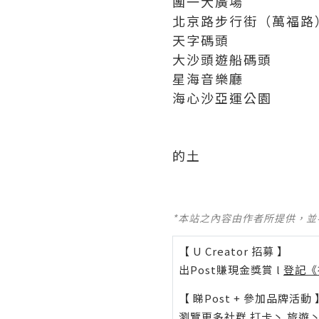
團一大廣場
北京路步行街（萬福路
天字碼頭
大沙頭遊船碼頭
星海音樂廳
海心沙亞運公園
的土
*本站之內容由作者所提供，
【 U Creator 招募 】
出Post賺現金獎賞 l
登記《
【 睇Post + 參加品牌活動 
瀏覽更多社群
打卡
丶
旅遊