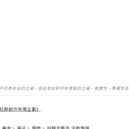
）
並不代表本站的立場。因此本站對所有博客的立場、真實性、準確性
社群創作有價企劃》
】
丶
美食
丶
親子
丶
寵物
丶
扮靚攻略
及
活動情報