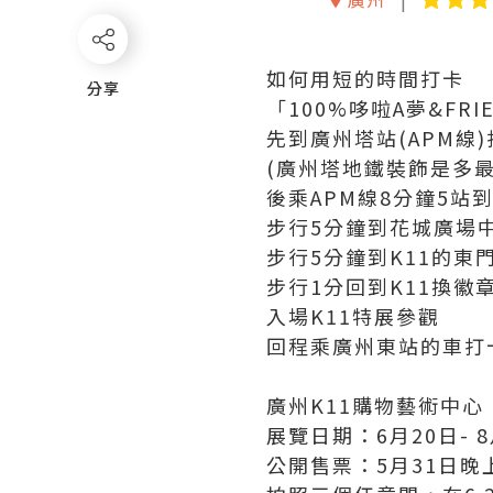
如何用短的時間打卡
分享
分享
「100%哆啦A夢&FR
先到廣州塔站(APM線
(廣州塔地鐵裝飾是多最
後乘APM線8分鐘5
步行5分鐘到花城廣場
步行5分鐘到K11的東
步行1分回到K11換徽
入場K11特展參觀
回程乘廣州東站的車打
廣州K11購物藝術中心
展覽日期：6月20日- 8
公開售票：5月31日晚