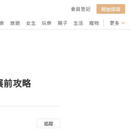
會員登記
開始撰寫
食
旅遊
女生
玩樂
親子
生活
寵物
行山
更多
打卡
-展前攻略
追蹤