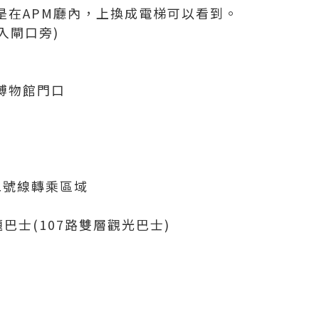
是在APM廳內，上換成電梯可以看到。
入閘口旁)
博物館門口
二號線轉乘區域
巴士(107路雙層觀光巴士)