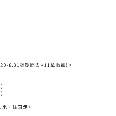
0-8.31號期間去K11拿徽章)。
)
)
出來，往直走）