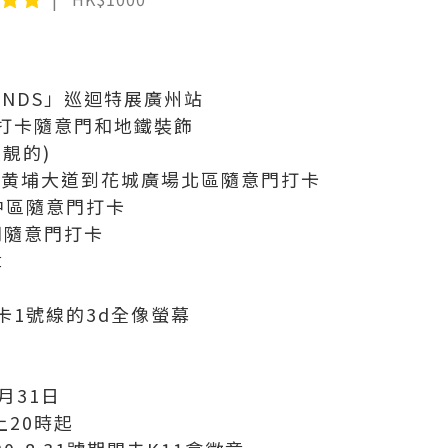
IENDS」巡迴特展廣州站
)打卡隨意門和地鐵裝飾
靚的)
站到黄埔大道到花城廣場北區隨意門打卡
中區隨意門打卡
門隨意門打卡
章
卡1號線的3d全像螢幕
月31日
上20時起