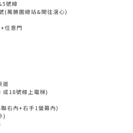
&5號線
8號(萬勝圍總站&開往滘心)
飾+任意門
乘道
聯 或18號線上電梯)
3聯右內+右手1螢幕內)
外)
)