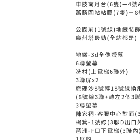
車陂南月台(6隻)—4號
萬勝圍站站廳(7隻)－
公園前(1號線)地鐵裝
廣州塔最勁(全站都是)
地鐵-3d全像螢幕
6聯螢幕
冼村(上電梯6聯外)
3聯屏x2
磨碟沙8號轉18號線換
(8號線3聯+轉左2個3
3聯螢幕
陳家祠-客服中心對面(
楊箕-1號線(3聯D出口
琶洲-F口下電梯(3聯內
1屏的