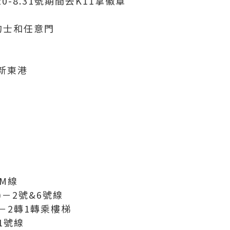
0-8.31號期間去K11拿徽章
的士和任意門
新東港
PM線
)－2號&6號線
)－2轉1轉乘樓梯
1號線