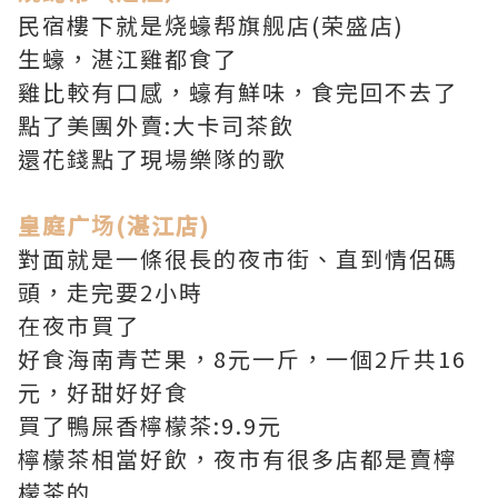
民宿樓下就是烧蠔帮旗舰店(荣盛店)
生蠔，湛江雞都食了
雞比較有口感，蠔有鮮味，食完回不去了
點了美團外賣:大卡司茶飲
還花錢點了現場樂隊的歌
皇庭广场(湛江店)
對面就是一條很長的夜市街、直到情侶碼
頭，走完要2小時
在夜市買了
好食海南青芒果，8元一斤，一個2斤共16
元，好甜好好食
買了鴨屎香檸檬茶:9.9元
檸檬茶相當好飲，夜市有很多店都是賣檸
檬茶的