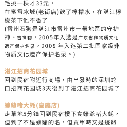
毛挑一棵才33元，
在蜜雪冰城(老街店)飲了檸檬水，在湛江檸
檬茶下他不香了
(雷州石狗是湛江市雷州市一帶地區的守护
神、
，2005年入选是
吉祥物
广东省非物质文化
，2008 年入选第二批国家级非
遗产保护名录
物质文化遗产保护名录。)
湛江招商花园城
回到民宿附近行商場，由出發時的深圳蛇
口招商花园城3天後到了湛江招商花园城了
蠔爺啫大蚝(皇庭店)
走草地5分鐘回到民宿樓下食蠔爺啫大蚝，
但到了不是蠔爺的名，但買單時又是蠔爺