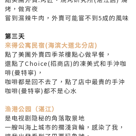
烤，做宵夜
嘗到濕辣牛肉，外賣可能嘗不到5成的風味
第三天
来得公寓民宿(海滨大道北分店)
點了美團外賣四季茶樓點心做早餐，
還點了Choice(招商店)的凍美式和手沖咖
啡(曼特寧)，
咖啡都是回不去了，點了店中最貴的手沖
咖啡(曼特寧)都不是心水
渔港公园（湛江）
是电视剧隐秘的角落取景地
一艘叫海上城市的擱淺貨輪，感染了我，