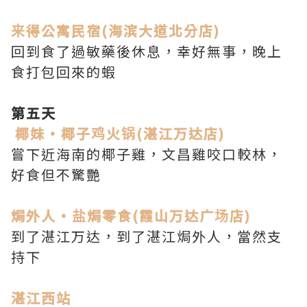
来得公寓民宿(海滨大道北分店)
回到食了過敏藥後休息，幸好無事，晚上
食打包回來的蝦
第五天
椰妹·椰子鸡火锅(湛江万达店)
嘗下近海南的椰子雞，文昌雞咬口較林，
好食但不驚艷
焗外人·盐焗零食(霞山万达广场店)
到了湛江万达，到了湛江焗外人，當然支
持下
湛江西站