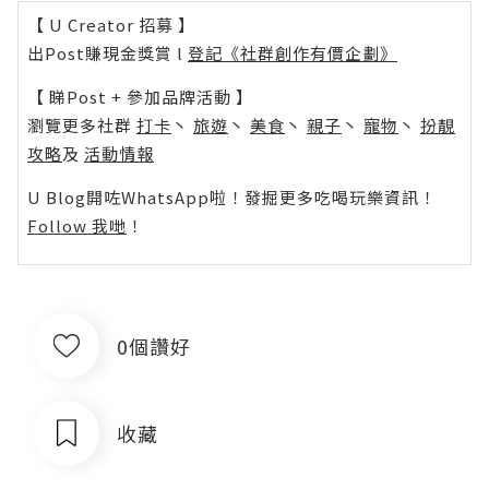
【 U Creator 招募 】
出Post賺現金獎賞 l
登記《社群創作有價企劃》
【 睇Post + 參加品牌活動 】
瀏覽更多社群
打卡
丶
旅遊
丶
美食
丶
親子
丶
寵物
丶
扮靚
攻略
及
活動情報
U Blog開咗WhatsApp啦！發掘更多吃喝玩樂資訊！
Follow 我哋
！
0個讚好
收藏