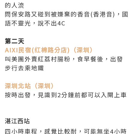
的人流
問保安路又碰到被
嫌
棄的香音(香港音)，國
語不靈光，說不出4C
第二天
AIXI民宿(红棉路分店)（深圳）
叫美團外賣紅荔村腸粉，食早餐後，出發
步行去乘地鐵
深圳北站（深圳）
按時出發，見識到2分鐘前都可以入閘上車
湛江西站
四小時車程，感覺比較耐，可能無坐4小時