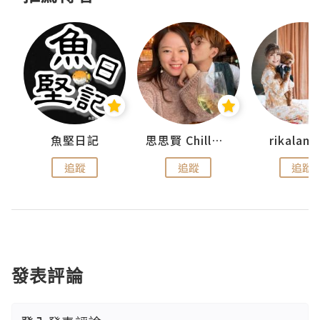
urnal
魚堅日記
思思賢 ChillMyBabe
rikala
追蹤
追蹤
追蹤
發表評論