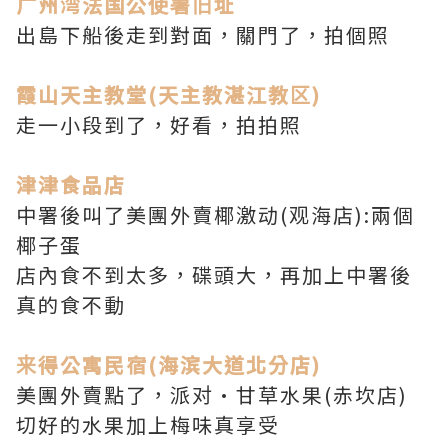
广州湾法国公使署旧址
出島下船後走到對面，關門了，拍個照
霞山天主教堂(天主教湛江教区)
走一小段到了，好看，拍拍照
津津食品店
中署後叫了美團外賣椰激动(观海店):兩個
椰子蛋
店內食不到太多，碟頭大，再加上中署後
真的食不動
来得公寓民宿(海滨大道北分店)
美團外賣點了，派对·甘草水果(赤坎店)
切好的水果加上梅味真享受