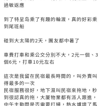
過敏返應
到了特呈岛乘了有趣的輪渡，真的好彩乘
到尾班船
碰到大太陽的2天，團友都中暑了
車費打車和乘公交分別不大，2元一個、3
個6元，打車10元左右
這次是我留在民宿最長時間的，叫外賣叫
得最多的一次
民宿服務很好，地下濕叫民宿來拖地，秒
到很認真的拖，大厦物業都有派人跟進，
中午主動問是否需要打掃，熱水爐壞了馬