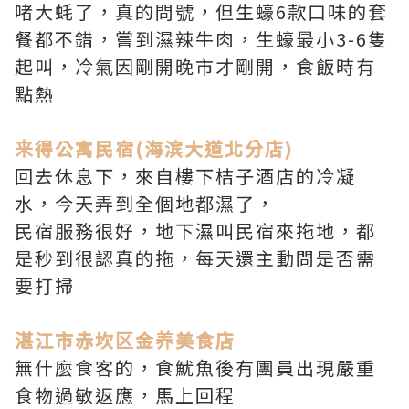
啫大蚝了，真的問號，但生蠔6款口味的套
餐都不錯，嘗到濕辣牛肉，生蠔最小3-6隻
起叫，冷氣因剛開晚市才剛開，食飯時有
點熱
来得公寓民宿(海滨大道北分店)
回去休息下，來自樓下桔子酒店的冷凝
水，今天弄到全個地都濕了，
民宿服務很好，地下濕叫民宿來拖地，都
是秒到很認真的拖，每天還主動問是否需
要打掃
湛江市赤坎区金养美食店
無什麼食客的，食魷魚後有團員出現嚴重
食物過敏返應，馬上回程