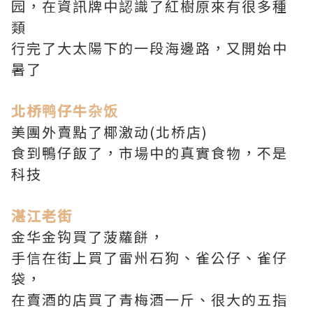
园，在資訊牌中認識了紅樹原來有很多種
類
行完了大太陽下的一段海邊路，又開始中
暑了
北桥鸭仔牛杂饭
美團外賣點了椰激动(北桥店)
食到鴨仔飯了，市場中的真實食物，不是
科技
湛江老街
金华金钩買了菠蘿餅，
手信在街上買了雷州石狗、雀公仔、雀仔
袋，
在賣酒的店買了青梅酒一斤、很大的五指