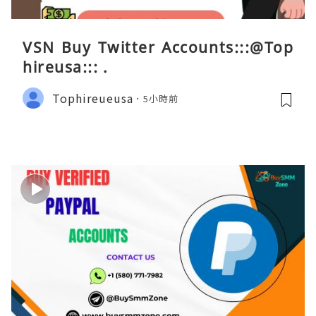
VSN Buy Twitter Accounts:::@Top
hireusa::: .
Tophireueusa
5小時前