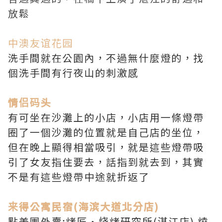
放鬆
中澳友谊花园
洗手間就在公園內，不過無什麼燈的，找
個洗手間有行夜山的刺激感
情侣码头
有可坐在沙灘上的小店，小店用一條燈帶
圈了一個沙灘的位置就是自己店的坐位，
但在晚上顯得相當吸引，就是這些燈帶吸
引了女友指住要去，話指到就去到，其實
不是有這些燈帶中途就折返了
来得公寓民宿(海滨大道北分店)
點美團外賣:烤匠·烧烤研究所(湛江店) 燒