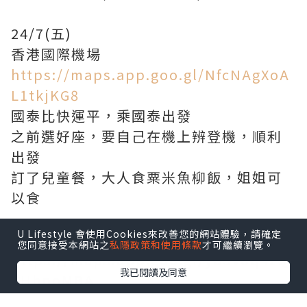
24/7(五)
香港國際機場
https://maps.app.goo.gl/NfcNAgXoA
L1tkjKG8
國泰比快運平，乘國泰出發
之前選好座，要自己在機上辨登機，順利
出發
訂了兒童餐，大人食粟米魚柳飯，姐姐可
以食
U Lifestyle 會使用Cookies來改善您的網站體驗，請確定
高雄國際機場
您同意接受本網站之
私隱政策和使用條款
才可繼續瀏覽。
https://maps.app.goo.gl/yuJvoq4zQ
我已閱讀及同意
SHhpoMBA
BnB有驚喜，開了2台車來接我們