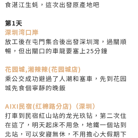
食湛江生蚝，這次出發原產地吧
第1天
深圳湾口岸
放工後在屯門集合後出發深圳灣，過關順
暢，但出關口的車龍要塞上25分鐘
花园城,湘辣辣(花园城店)
乘公交成功避過了人潮和塞車，先到花园
城先食個寧靜的晚飯
AIXI民宿(红棉路分店)（深圳）
打車到民宿紅山站的龙光玖钻，第二次住
在這了，明天起床不用急，地鐵一個站到
北站，可以安寢無休，不用擔心大假期下