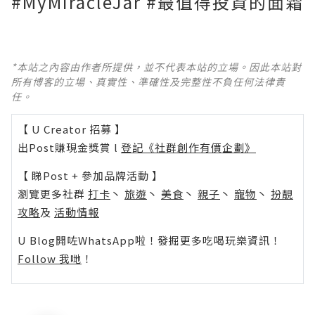
#MyMiracleJar #最值得投資的面霜
*本站之內容由作者所提供，並不代表本站的立場。因此本站對
所有博客的立場、真實性、準確性及完整性不負任何法律責
任。
【 U Creator 招募 】
出Post賺現金獎賞 l
登記《社群創作有價企劃》
【 睇Post + 參加品牌活動 】
瀏覽更多社群
打卡
丶
旅遊
丶
美食
丶
親子
丶
寵物
丶
扮靚
攻略
及
活動情報
U Blog開咗WhatsApp啦！發掘更多吃喝玩樂資訊！
Follow 我哋
！