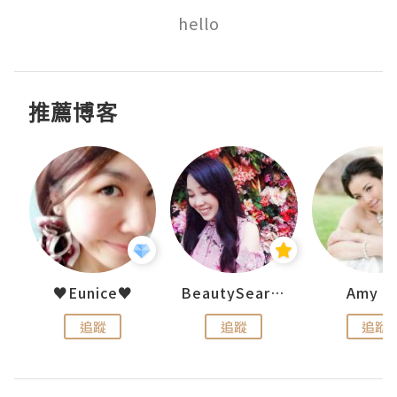
hello
推薦博客
h 夏沫
♥Eunice♥
BeautySearch
Amy N
追蹤
追蹤
追蹤