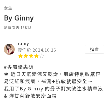
女生
By Ginny
瀏覽次數:15815
ramy
追蹤
發佈於 2024.10.16
#專屬優惠碼
🍁 近日天氣變涼又乾燥，肌膚特別敏感容
易泛紅和痕癢，補濕➕抗敏就最安全～
我用了By Ginny 的分子酊抗敏注水精華液
& 洋甘菊舒敏安疹面霜