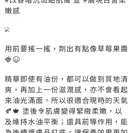
嫩感
用前要搖一搖，劑出有點像草莓果醬
🍓😆
精華即使有油份，都可以做到質地清
爽，再加上一份滋潤感，亦不會看起
來油光滿面。所以很適合現時的天氣
🍂🍁 塗後令肌膚變得緊緻柔嫩，以
及維持水油平衡；還具前導作用，能
為後續護膚品打底，讓保養效果更加