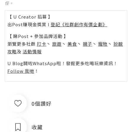
任。
【 U Creator 招募 】
出Post賺現金獎賞 l
登記《社群創作有價企劃》
【 睇Post + 參加品牌活動 】
瀏覽更多社群
打卡
丶
旅遊
丶
美食
丶
親子
丶
寵物
丶
扮靚
攻略
及
活動情報
U Blog開咗WhatsApp啦！發掘更多吃喝玩樂資訊！
Follow 我哋
！
0個讚好
收藏