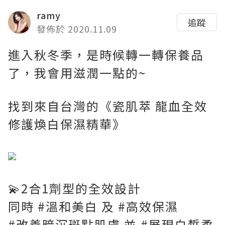
ramy
追蹤
發佈於 2020.11.09
進入秋冬季，是時候轉一轉保養品
了，我會用滋潤一點的~
找到來自台灣的《瓷肌萃 龍血全效
修護煥白保濕精華》
💫2合1劑型的全效設計
同時 #溫和美白 及 #高效保濕
#改善暗沉斑點肌膚 並 #展現白皙柔