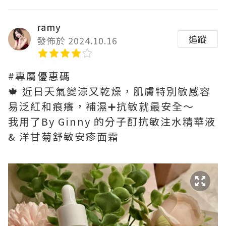
ramy
追蹤
發佈於 2024.10.16
#專屬優惠碼
🍁 近日天氣變涼又乾燥，肌膚特別敏感容
易泛紅和痕癢，補濕➕抗敏就最安全～
我用了By Ginny 的分子酊抗敏注水精華液
& 洋甘菊舒敏安疹面霜