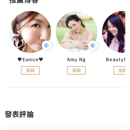
h 夏沫
♥Eunice♥
Amy Ng
追蹤
追蹤
追蹤
發表評論