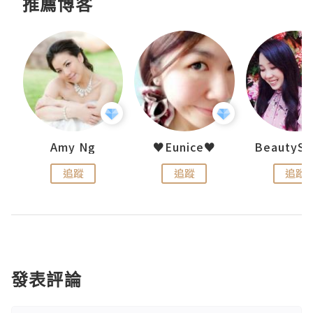
推薦博客
h 夏沫
Amy Ng
♥Eunice♥
追蹤
追蹤
追蹤
發表評論