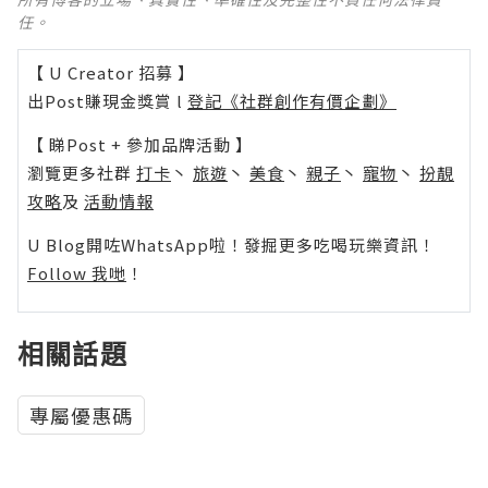
任。
【 U Creator 招募 】
出Post賺現金獎賞 l
登記《社群創作有價企劃》
【 睇Post + 參加品牌活動 】
瀏覽更多社群
打卡
丶
旅遊
丶
美食
丶
親子
丶
寵物
丶
扮靚
攻略
及
活動情報
U Blog開咗WhatsApp啦！發掘更多吃喝玩樂資訊！
Follow 我哋
！
相關話題
專屬優惠碼