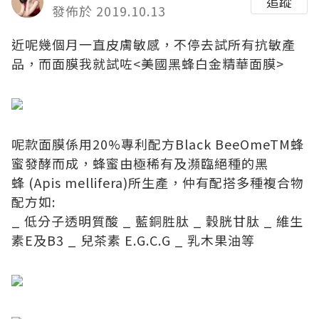
追蹤
發佈於 2019.10.13
近呢幾個月一直皮膚敏感，不停去試所有抗敏產
品，而面膜我就試咗<美國黑蜂白金精華面膜>
呢款面膜係用20%專利配方Black BeeOmeTM蜂
蜜發酵而成，蜂蜜由極稀有及瀕臨絕種的黑
蜂 (Apis mellifera)所生產，仲有配搭多種複合物
配方如:
_ 低分子透明質酸 _ 藍銅胜肽 _ 穀胱甘肽 _ 維生
素E及B3 _ 兒茶素 E.G.C.G _ 乳木果油等