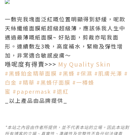
一敷完我塊面泛紅嘅位置明顯得到舒緩，呢款
天絲纖維面膜紙超級超級薄，應該係我人生中
遇過最薄嘅紙面膜~ 好貼面，剪裁亦啱我面
形。連續敷左3晚，高度補水，緊緻及彈性增
加，非常適合敏感皮膚～
喺呢度有得賣>>>
My Quality Skin
#
黑蜂鉑金精華面膜
#
黑蜂
#
保濕
#
肌膚光澤
#
白金
#
精華
#
黑蜂仔面膜
#
一樽蜂
蜜
#
papermask
#
退紅
_以上產品由品牌提供_
*本站之內容由作者所提供，並不代表本站的立場。因此本站對
所有博客的立場、真實性、準確性及完整性不負任何法律責