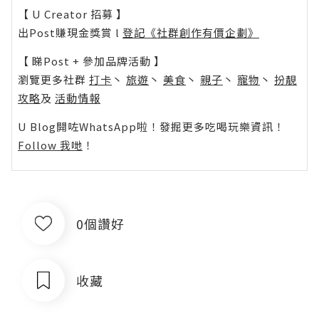
【 U Creator 招募 】
出Post賺現金獎賞 l
登記《社群創作有價企劃》
【 睇Post + 參加品牌活動 】
瀏覽更多社群
打卡
丶
旅遊
丶
美食
丶
親子
丶
寵物
丶
扮靚
攻略
及
活動情報
U Blog開咗WhatsApp啦！發掘更多吃喝玩樂資訊！
Follow 我哋
！
0個讚好
收藏