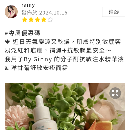
ramy
追蹤
發佈於 2024.10.16
#專屬優惠碼
🍁 近日天氣變涼又乾燥，肌膚特別敏感容
易泛紅和痕癢，補濕➕抗敏就最安全～
我用了By Ginny 的分子酊抗敏注水精華液
& 洋甘菊舒敏安疹面霜