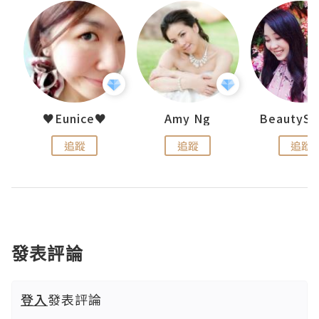
h 夏沫
♥Eunice♥
Amy Ng
追蹤
追蹤
追蹤
發表評論
登入
發表評論