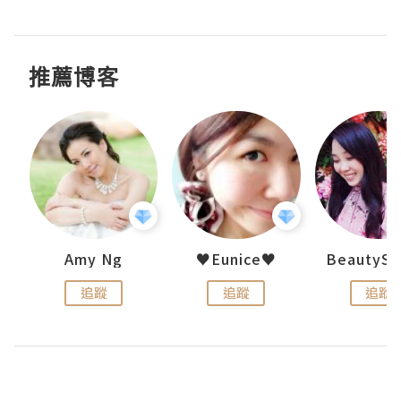
推薦博客
h 夏沫
Amy Ng
♥Eunice♥
追蹤
追蹤
追蹤