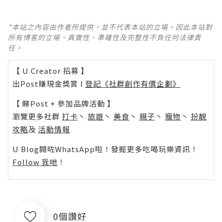
*本站之內容由作者所提供，並不代表本站的立場。因此本站對
所有博客的立場、真實性、準確性及完整性不負任何法律責
任。
【 U Creator 招募 】
出Post賺現金獎賞 l
登記《社群創作有價企劃》
【 睇Post + 參加品牌活動 】
瀏覽更多社群
打卡
丶
旅遊
丶
美食
丶
親子
丶
寵物
丶
扮靚
攻略
及
活動情報
U Blog開咗WhatsApp啦！發掘更多吃喝玩樂資訊！
Follow 我哋
！
0個讚好