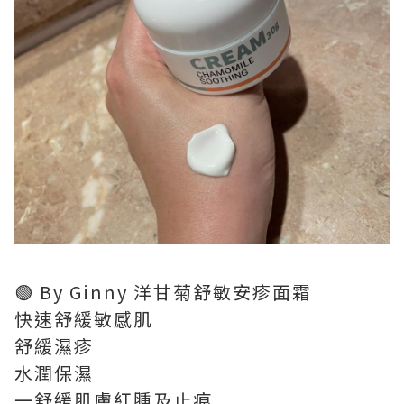
🟢 By Ginny 洋甘菊舒敏安疹面霜
快速舒緩敏感肌
舒緩濕疹
水潤保濕
一舒緩肌膚紅腫及止痕