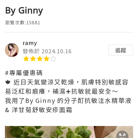
By Ginny
瀏覽次數:15881
ramy
追蹤
發佈於 2024.10.16
#專屬優惠碼
🍁 近日天氣變涼又乾燥，肌膚特別敏感容
易泛紅和痕癢，補濕➕抗敏就最安全～
我用了By Ginny 的分子酊抗敏注水精華液
& 洋甘菊舒敏安疹面霜