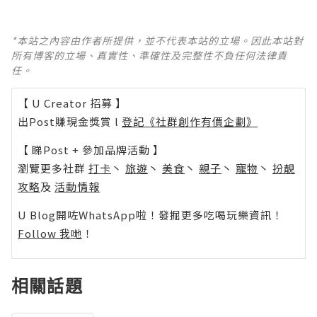
*本站之內容由作者所提供，並不代表本站的立場。因此本站對
所有博客的立場、真實性、準確性及完整性不負任何法律責
任。
【 U Creator 招募 】
出Post賺現金獎賞 l
登記《社群創作有價企劃》
【 睇Post + 參加品牌活動 】
瀏覽更多社群
打卡
丶
旅遊
丶
美食
丶
親子
丶
寵物
丶
扮靚
攻略
及
活動情報
U Blog開咗WhatsApp啦！發掘更多吃喝玩樂資訊！
Follow 我哋
！
相關話題