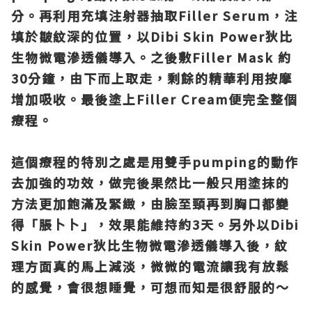
分。再利用充填注射器抽取Filler Serum
，注
填於皺紋深的位置，以Dibi Skin Power
狄比
生物微電滲透儀導入。之後敷Filler Mask
約
30
分鐘，由下而上取走，剩餘的精華利用按摩
增加吸收。最後塗上Filler Cream
便完全整個
療程。
這個療程的特別之處是用雙手pumping
的動作
去加強的功效，做完後果然比一般只用塗抹的
方法更加飽滿及緊緻，由臉至頸再到胸口都變
得「脹卜卜」，效果能維持約3
天。另外以Dibi
Skin Power
狄比生物微電滲透儀導入後，紋
理方面真的馬上減淡，微微的電流讓我有放鬆
的感覺，會很想睡覺，可想而知是很舒服的～