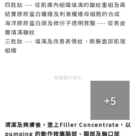
四胜肽 --- 從肌膚內組織填滿的皺紋重組及再
結實膠原蛋白纖維及刺激纖維母細胞的合成
海洋膠原蛋白頭及微份子透明質酸 --- 從表皮
層填滿皺紋
三胜肽 --- 填滿及改善表情紋，膨脹面部肌理
組織
點擊圖片放大
+5
清潔及爽膚後，塗上Filler Concentrate
，以
pumping
的動作按摩臉部、頸部及胸口部