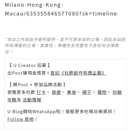
Milano-Hong-Kong-
Macau/635355846577080?sk=timeline
*本站之內容由作者所提供，並不代表本站的立場。因此本站對
所有博客的立場、真實性、準確性及完整性不負任何法律責
任。
【 U Creator 招募 】
出Post賺現金獎賞 l
登記《社群創作有價企劃》
【 睇Post + 參加品牌活動 】
瀏覽更多社群
打卡
丶
旅遊
丶
美食
丶
親子
丶
寵物
丶
扮靚
攻略
及
活動情報
U Blog開咗WhatsApp啦！發掘更多吃喝玩樂資訊！
Follow 我哋
！