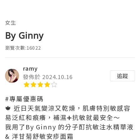
女生
By Ginny
瀏覽次數:16022
ramy
追蹤
發佈於 2024.10.16
#專屬優惠碼
🍁 近日天氣變涼又乾燥，肌膚特別敏感容
易泛紅和痕癢，補濕➕抗敏就最安全～
我用了By Ginny 的分子酊抗敏注水精華液
& 洋甘菊舒敏安疹面霜