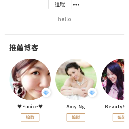
追蹤
hello
推薦博客
h 夏沫
♥Eunice♥
Amy Ng
追蹤
追蹤
追蹤