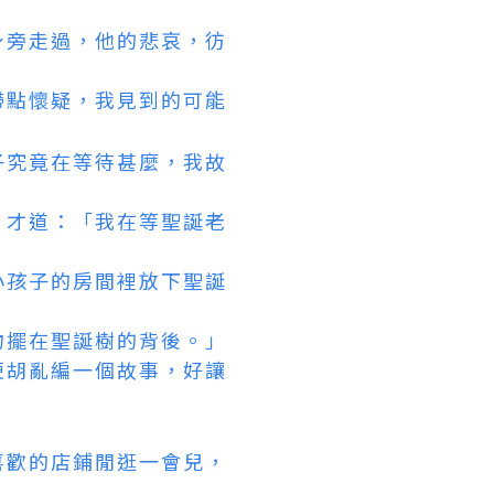
身旁走過，他的悲哀，彷
帶點懷疑，我見到的可能
子究竟在等待甚麼，我故
，才道：「我在等聖誕老
小孩子的房間裡放下聖誕
物擺在聖誕樹的背後。」
便胡亂編一個故事，好讓
喜歡的店鋪閒逛一會兒，