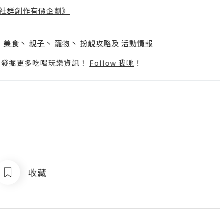
社群創作有價企劃》
】
丶
美食
丶
親子
丶
寵物
丶
扮靚攻略
及
活動情報
p啦！發掘更多吃喝玩樂資訊！
Follow 我哋
！
收藏