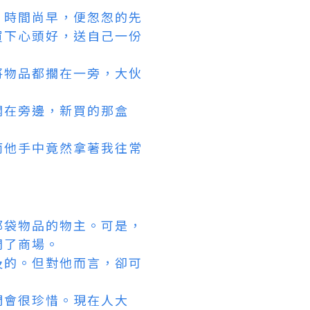
。時間尚早，便怱怱的先
買下心頭好，送自己一份
將物品都擱在一旁，大伙
擱在旁邊，新買的那盒
而他手中竟然拿著我往常
那袋物品的物主。可是，
開了商場。
及的。但對他而言，卻可
們會很珍惜。現在人大