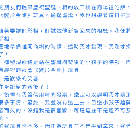
的朋友們提早慶祝聖誕，相約放工後在商場裡吃飯
《變形金剛》玩具。適逢聖誕，我也想襯著這日子
釀著要讓他影相，好試試他新買回來的相機。我便
幅相。
喜地準備離開商場的時候，這時我才發現，我剛才
了！
，卻發現那總是站在聖誕樹背後的小孩子的踪影，
有袋裡的那盒《變形金剛》玩具
......
，是歡樂的笑容
......
在聖誕樹的背後了！
，袋裡有我簽信用咭的發票，鐵定可以證明我才是
很多事情。最終，我並沒有追上去，目送小孩子離
儀而久的，沒錯我是很喜歡，可是這並不是遙不可
的。
的我玩具也不多。因正為玩具並不是手到拿來，我