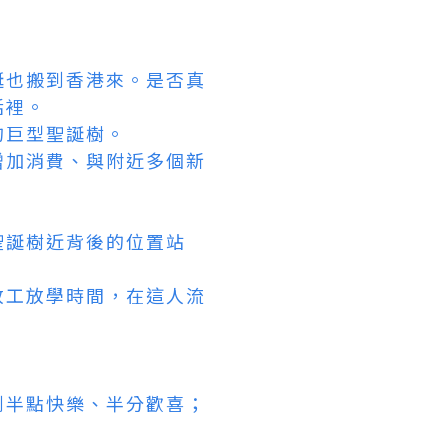
誕也搬到香港來。是否真
活裡。
的巨型聖誕樹。
增加消費、與附近多個新
聖誕樹近背後的位置站
放工放學時間，在這人流
到半點快樂、半分歡喜；