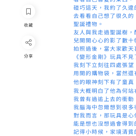
碰巧這天，我約了久違
去看看自己想了很久的
聖誕禮物。
收藏
友人與我走過聖誕樹，
兒開開心心的影了數十
拍照過後，當大家歡天
《變形金剛》玩具不見
分享
我刻下立刻往四處張望
用開的購物袋，當然還
他的眼神刻下有了童真
我大概明白了他為何站
我曾有過追上去的衝動
我腦海中忽爾想到很多
對我而言，那玩具是心
能是想也沒想過會得到
記得小時候，家境清貧