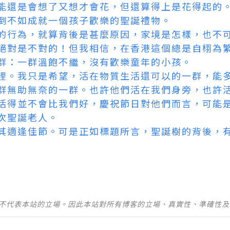
能還是會想了又想才會花，但還算得上是花得起的
倒不如成就一個孩子歡樂的聖誕禮物。
的行為，就算背後是甚麼原因，家境是怎樣，也不
絕對是不對的！但我相信，在香港這個總是自栩為
群：一群溫飽不繼，沒有歡樂童年的小孩。
裡。我只是希望，活在物質生活還可以的一群，能
群無助無奈的一群。也許他們活在我們身旁，也許
活得並不會比我們好，慶祝節日對他們而言，可能
次聖誕老人。
其適逢佳節。可是正如標題所言，聖誕樹的背後，
並不代表本站的立場。因此本站對所有博客的立場、真實性、準確性