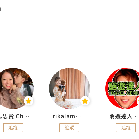
n
思思賢 ChillMyBabe
rikalammm
窮遊達人 Mr.TravelGe
追蹤
追蹤
追蹤