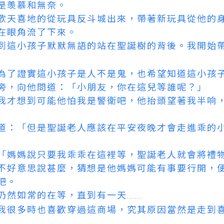
是羡慕和無奈。
歡天喜地的從玩具反斗城出來，帶著新玩具從他的
在眼角流了下來。
到這小孩子默默無語的站在聖誕樹的背後。我開始
為了證實這小孩子是人不是鬼，也希望知道這小孩
旁，向他問道：「小朋友，你在這兒等誰呢？」
我才想到可能他怕我是警衛吧，他抬頭望著我半响
道：「但是聖誕老人應該在平安夜晚才會走進乖的
「媽媽說只要我乖乖在這裡等，聖誕老人就會將禮
不好意思說甚麼，猜想是他媽媽可能有事要行開，
吧。
仍然如常的在等，直到有一天
......
我很多時也喜歡穿過這商場，究其原因當然是走到