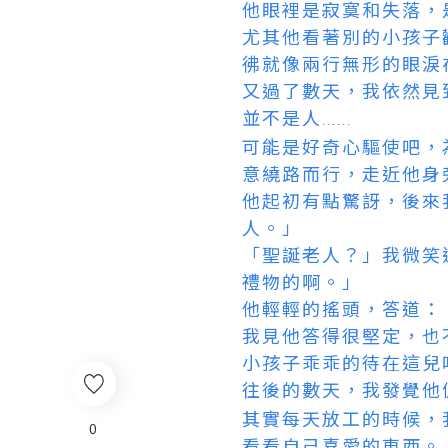
他眼裡是寂寞和失落，
尤其他看著別的小孩子
彿就像兩行無形的眼淚
又過了數天，我依然見
並不是人
......
可能是好奇心驅使吧，
意繞路而行，走近他身
他起初有點驚訝，後來
人。」
「聖誕老人？」我微笑
禮物的啊。」
他輕輕的搖頭，答道：
我見他答得很堅定，也
小孩子乖乖的待在這兒
往後的數天，我發覺他
其實每天放工的時候，
0
看看自己喜愛的東西。