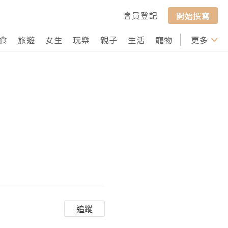
會員登記
開始撰寫
食
旅遊
女生
玩樂
親子
生活
寵物
行山
更多
打卡
追蹤