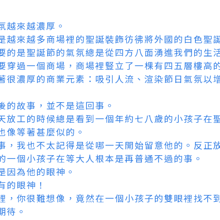
氛越來越濃厚。
是越來越多商場裡的聖誕裝飾彷彿將外國的白色聖
要的是聖誕節的氣氛總是從四方八面湧進我們的生
要穿過一個商場，商場裡豎立了一棵有四五層樓高
著很濃厚的商業元素：吸引人流、渲染節日氣氛以
後的故事，並不是這回事。
天放工的時候總是看到一個年約七八歲的小孩子在
也像等著甚麼似的。
事，我也不太記得是從哪一天開始留意他的。反正
的一個小孩子在等大人根本是再普通不過的事。
是因為他的眼神。
有的眼神！
裡，你很難想像，竟然在一個小孩子的雙眼裡找不
期待。