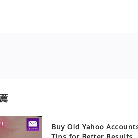
薦
Buy Old Yahoo Accounts
Tips for Better Results