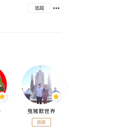
追蹤
nius
曳豬歎世界
Koalascities (^O^)! @ UTravel
追蹤
追蹤