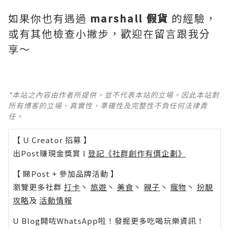
如果你也有遇過
marshall 假貨
的經驗，
或有其他檢查小撇步，歡迎在留言跟我分
享～
*本站之內容由作者所提供，並不代表本站的立場。因此本站對
所有博客的立場、真實性、準確性及完整性不負任何法律責
任。
【 U Creator 招募 】
出Post賺現金獎賞 l
登記《社群創作有價企劃》
【 睇Post + 參加品牌活動 】
瀏覽更多社群
打卡
丶
旅遊
丶
美食
丶
親子
丶
寵物
丶
扮靚
攻略
及
活動情報
U Blog開咗WhatsApp啦！發掘更多吃喝玩樂資訊！