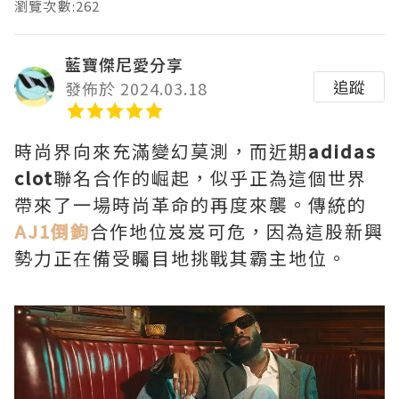
瀏覽次數:262
藍寶傑尼愛分享
追蹤
發佈於 2024.03.18
時尚界向來充滿變幻莫測，而近期
adidas
clot
聯名合作的崛起，似乎正為這個世界
帶來了一場時尚革命的再度來襲。傳統的
AJ1倒鉤
合作地位岌岌可危，因為這股新興
勢力正在備受矚目地挑戰其霸主地位。