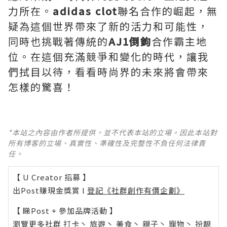
力所在。
adidas clot
聯名合作的崛起，無
疑為這個世界帶來了新的活力和可能性，
同時也挑戰著傳統的
AJ1倒鉤
合作霸主地
位。在這個充滿競爭和變化的時代，讓我
們拭目以待，看看時尚界的未來將會帶來
怎樣的驚喜！
*本站之內容由作者所提供，並不代表本站的立場。因此本站對
所有博客的立場、真實性、準確性及完整性不負任何法律責
任。
【 U Creator 招募 】
出Post賺現金獎賞 l
登記《社群創作有價企劃》
【 睇Post + 參加品牌活動 】
瀏覽更多社群
打卡
丶
旅遊
丶
美食
丶
親子
丶
寵物
丶
扮靚