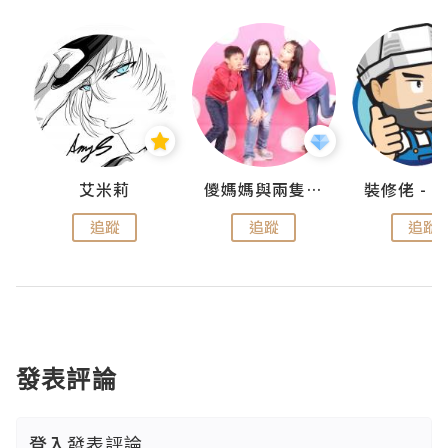
點滴
艾米莉
儍媽媽與兩隻小魔怪之家
追蹤
追蹤
追蹤
發表評論
登入
發表評論