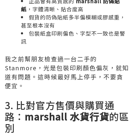
正品會有高質感的
marshall 防偽貼
紙
，字體清晰、貼合度高
假貨的防偽貼紙多半偏模糊或膠感重，
甚至根本沒有
包裝紙盒印刷偏色、字型不一致也是警
訊
我之前幫朋友檢查過一台二手的
Stanmore，光是包裝印刷顏色偏灰，就知
道有問題。這時候最好馬上停手，不要貪
便宜。
3. 比對官方售價與購買通
路：
marshall 水貨行貨
的區
別