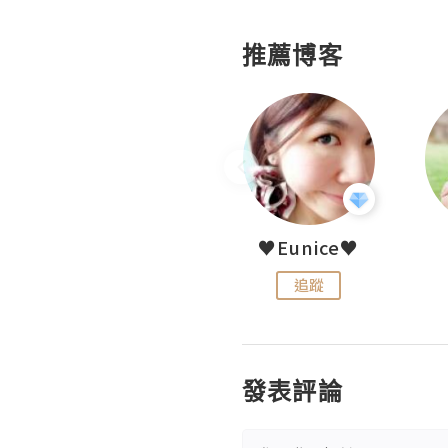
推薦博客
LoveCath 夏沫
♥Eunice♥
追蹤
追蹤
發表評論