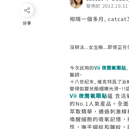
發佈於 2012.10.31
相隔一個多月, catcat
分享
分享
沒辦法...女生嘛...即使
今次試用的
Vii 夜間氧眼貼
醫師~
十八世紀末, 維克特爲了治
變得如嬰兒般細嫩光滑~!!
Vii 夜間氧眼貼
蘊 含活
的No.1人氣産品。全
萃取精華，通過刺激線粒
喚醒細胞的吸氧記憶，
性，撫平細紋和皺紋，