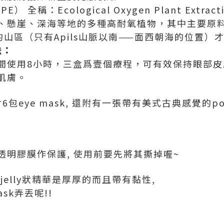
 全稱：Ecological Oxygen Plant Extr
懸崖、深海等地的多種高耐氧植物，其中主要原料來自
米的山區（只有Apils山脈以南——面西朝海的位置）
法：
間使用8小時，三盒爲壹個療程，可有效保持眼部皮
肌膚。
6包eye mask, 還附有一張帶有美式古典感覺的post
透明膠膜作保護, 使用前要先將其撕掉喔~
上的jelly狀精華是厚厚的而且帶有黏性,
sk弄丟呢!!