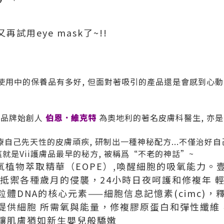
又再試用eye mask了~!!
正在使用中的保養品有多好, 但面對著吸引的產品還是會感到心動吧
, 品牌始創人
伯恩．維克特
為奧地利的著名皮膚科醫生, 亦
療自己先天性的皮膚頑疾, 研制出一種神秘配方...不僅治好自
這就是Vii護膚品最早的秘方, 被稱爲“不老的神話”~
氧植物萃取精華（EOPE）,喚醒細胞的吸氧能力。壹
面抵禦各種歲月的侵襲，24小時日夜呵護和修複年 
體DNA的核心元素——細胞信息記憶素(cimc)
提供細胞 所需氧與能量，修複膠原蛋白和彈性纖維
讓肌膚猶如新生嬰兒般驕嫩