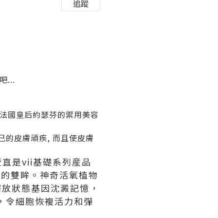
追蹤
...
是法國皇后約瑟芬的禦用美容
己的皮膚頑疾, 而且使皮膚
直是vii基礎系列産品
輕的雙眸。神奇活氧植物
，釋放狀態基因沈澱記憶，
，令細胞恢複活力和彈