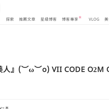
探索
推薦文章
星級博客
博客專享
VLOG
美
(︶ω︶o) VII CODE O2M O
ty~＊