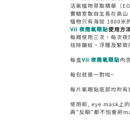
活氧植物萃取精華（EOPE）
實驗室取自生長在高山、
植物只有海拔 1800
Vii 夜間氧眼貼
使用方
每周使用三次，每次夜
祛除皺紋、浮腫及緊致
每盒
Vii 夜間氧眼貼
內含
每包就是一對啦~
每片氧眼貼底部均附有
使用前, eye mask
再"反瞓"都不怕會把ma