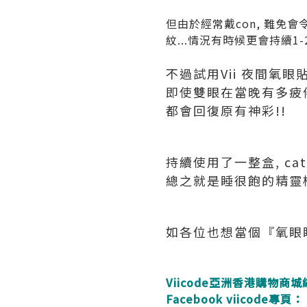
但由於經常戴con, 難免
紋...情況有時候更會持續1-
不過試用Vii 夜間氧眼
即使雙眼在當晚有多疲倦,
都會回復原有神彩!!
持續使用了一整盒, ca
總之就是睡很飽的精靈
如各位也想當個『氧眼
Viicode亞洲香港購物商
Facebook viicode專頁：