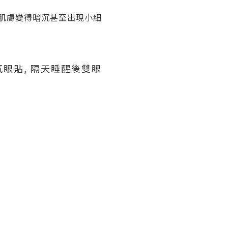
眼周肌膚變得暗沉甚至出現小細
氧眼貼, 隔天睡醒後雙眼