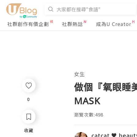
社群創作有價企劃
社群熱話
成為U Creator
女生
做個『氧眼睡美人』
MASK
0
0
瀏覽次數:498
收藏
收藏
catcat ♥ beau