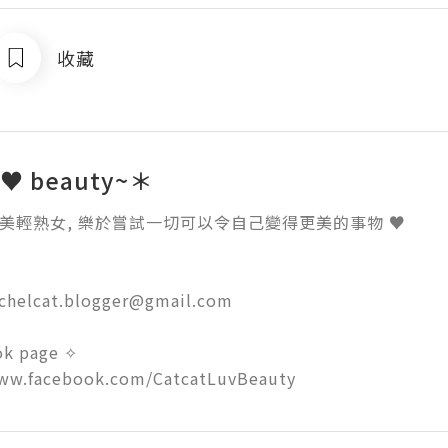
收藏
t ♥ beauty~＊
achelcat.blogger@gmail.com

k page ✧

www.facebook.com/CatcatLuvBeauty