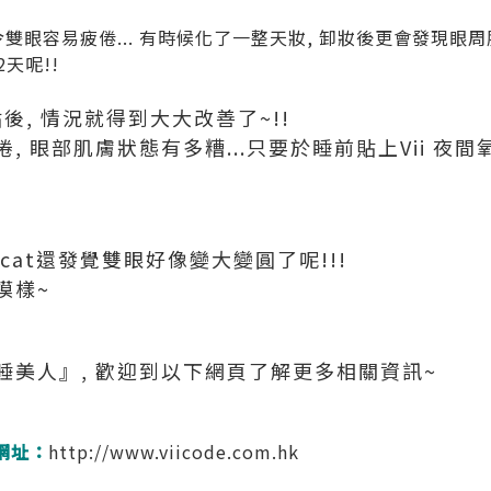
會令雙眼容易疲倦... 有時候化了一整天妝, 卸妝後更會發現
2天呢!!
貼後, 情況就得到大大改善了~!!
 眼部肌膚狀態有多糟...只要於睡前貼上Vii 夜間
tcat還發覺雙眼好像變大變圓了呢!!!
模樣~
睡美人』, 歡迎到以下網頁了解更多相關資訊~
城網址：
http://www.viicode.com.hk