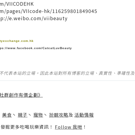
om/VIICODEHK
om/pages/VIIcode-hk/116259801849045
tp://e.weibo.com/viibeauty
tyexchange.com.hk
tps://www.facebook.com/CatcatLuvBeauty
並不代表本站的立場。因此本站對所有博客的立場、真實性、準確性
社群創作有價企劃》
】
丶
美食
丶
親子
丶
寵物
丶
扮靚攻略
及
活動情報
p啦！發掘更多吃喝玩樂資訊！
Follow 我哋
！