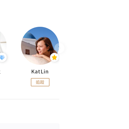
杜
KatLin
Missmiki 米奇小姐
追蹤
追蹤