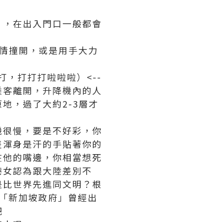
」，在出入門口一般都會
情撞開，或是用手大力
)
，打打打啦啦啦）<--
乘客離開，升降機內的人
地，過了大約2-3層才
機很慢，要是不好彩，你
隻渾身是汗的手貼著你的
在他的嘴邊，你相當想死
港女認為跟大陸差別不
是比世界先進同文明？根
「新加坡政府」曾經出
吧