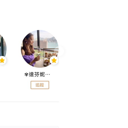
✾達芬妮•愛孩子•愛生活✾
wendysugar享受生活gogogo
追蹤
追蹤