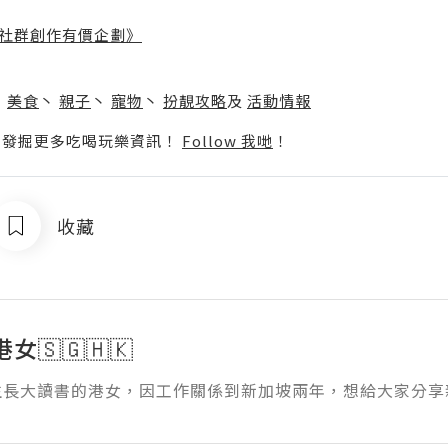
社群創作有價企劃》
】
丶
美食
丶
親子
丶
寵物
丶
扮靚攻略
及
活動情報
p啦！發掘更多吃喝玩樂資訊！
Follow 我哋
！
收藏
女🇸🇬🇭🇰
生長大讀書的港女，因工作關係到新加坡兩年，想給大家分享