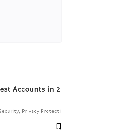
rest Accounts in 2
ecurity, Privacy Protecti
ment Guide (2026) 💫💎💲
mer Support 💫💎💲💫🌐✨
💲💫🌐✨💎Tele