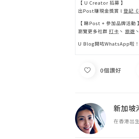
【 U Creator 招募 】
出Post賺現金獎賞 l
登記《
【 睇Post + 參加品牌活動 
瀏覽更多社群
打卡
丶
旅遊
U Blog開咗WhatsAp
0個讚好
新加坡港
在香港出