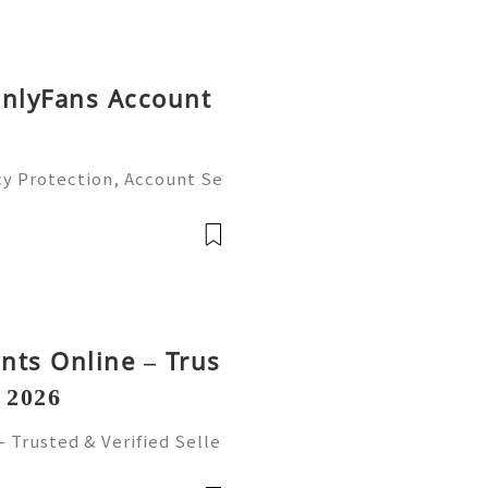
OnlyFans Account
cy Protection, Account Se
gement Guide (2026) 💫💎
tomer Support 💫💎💲💫🌐
💎💲💫🌐✨💎Te
nts Online – Trus
n 2026
 Trusted & Verified Selle
ts Online from trusted an
ure, reliable accounts with