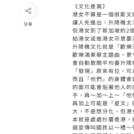
《文化差異》
港女不算是一個很斯文
讓人先進出，升降機太滿不
分享
但港女到了新加坡約2
拍港女或推港女示意要
升降機文化就是「歡樂
歡樂滿東華主題曲，更
會自動散開平均番升降
「發現」原來有位，可
而且「他們」的身體會
的面可能會貼著他人的
手，再～加～上～「他
再加上可能是「星文」
大，不是想分化，但港
本就是處處抄襲香港，
過宣傳叫國民以～禮～