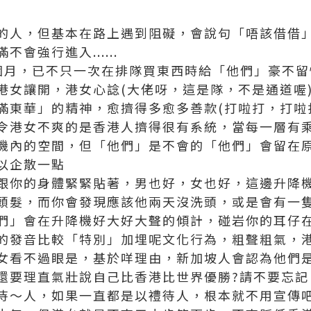
的人，但基本在路上遇到阻礙，會說句「唔該借借
會強行進入......
個月，已不只一次在排隊買東西時給「他們」豪不留
港女讓開，港女心諗(大佬呀，這是隊，不是通道喔
滿東華」的精神，愈擠得多愈多善款(打啦打，打啦打
令港女不爽的是香港人擠得很有系統，當每一層有
機內的空間，但「他們」是不會的「他們」會留在原
以企散一點
跟你的身體緊緊貼著，男也好，女也好，這邊升降
頭髮，而你會發現應該他兩天沒洗頭，或是會有一
們」會在升降機好大好大聲的傾計，碰岩你的耳仔
的發音比較「特別」加埋呢文化行為，粗聲粗氣，
女看不過眼是，基於咩理由，新加坡人會認為他們
還要理直氣壯說自己比香港比世界優勝?請不要忘記
待～人，如果一直都是以禮待人，根本就不用宣傳