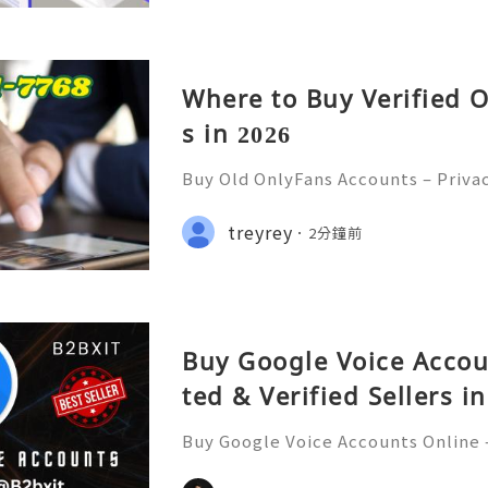
Where to Buy Verified 
s in 2026
Buy Old OnlyFans Accounts – Priva
curity & Responsible Digital Mana
💲💫🌐✨💎Fast & Reliable 24/7 Cus
treyrey
2分鐘前
✨💎WhatsApp :+1 (506) 541-7768 💫
Buy Google Voice Accou
ted & Verified Sellers i
Buy Google Voice Accounts Online –
rs in 2026 Buy Google Voice Accoun
d verified sellers in 2026. Find sec