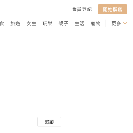
會員登記
開始撰寫
食
旅遊
女生
玩樂
親子
生活
寵物
行山
更多
打卡
追蹤