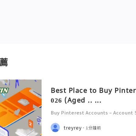
薦
Best Place to Buy Pinte
026 (Aged .. ...
Buy Pinterest Accounts – Account S
on & Responsible Platform Manage
💫🌐✨💎Fast & Reliable 24/7 Custo
treyrey
1分鐘前
💎WhatsApp :+1 (506) 541-7768 💫