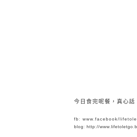
今日食完呢餐，真心話
fb: www.facebook/lifetol
blog: http://www.lifetoletgo.