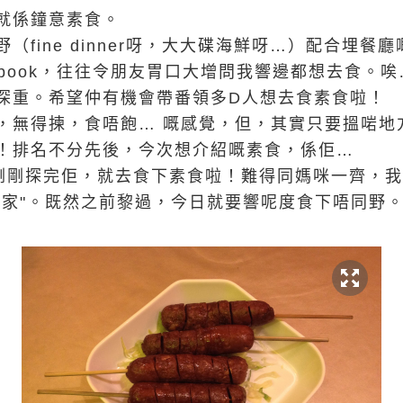
就係鐘意素食。
（fine dinner呀，大大碟海鮮呀…）配合埋餐
ebook，往往令朋友胃口大增問我響邊都想去食。
深重。希望仲有機會帶番領多D人想去食素食啦！
，無得揀，食唔飽… 嘅感覺，但，其實只要搵啱地
！排名不分先後，今次想介紹嘅素食，係佢…
剛剛探完佢，就去食下素食啦！難得同媽咪一齊，
一家"。既然之前黎過，今日就要響呢度食下唔同野