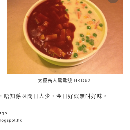
太極高人鴛鴦飯 HKD62-
，唔知係咪閒日人少，今日好似無咁好味。
etgo
blogspot.hk