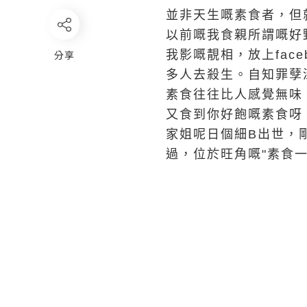
並非天生嘅素食者，但
以前嘅我食親所謂嘅好野
分享
我影嘅靚相，放上fac
多人去殺生。自知罪孽
素食往往比人感覺無味
又食到你好飽嘅素食呀
家姐呢日個細B出世，
過，位於旺角嘅"素食