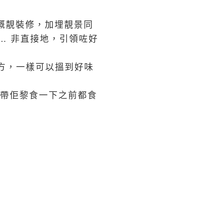
廳嘅靚裝修，加埋靚景同
唉… 非直接地，引領咗好
方，一樣可以搵到好味
我帶佢黎食一下之前都食
。