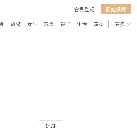
會員登記
開始撰寫
食
旅遊
女生
玩樂
親子
生活
寵物
行山
更多
打卡
追蹤