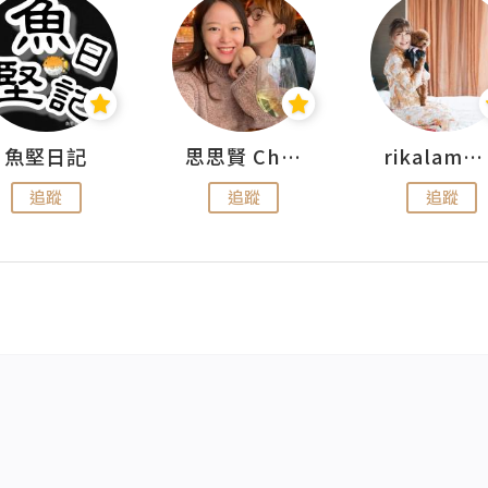
魚堅日記
思思賢 ChillMyBabe
rikalammm
追蹤
追蹤
追蹤