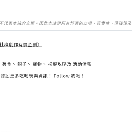
並不代表本站的立場。因此本站對所有博客的立場、真實性、準確性
社群創作有價企劃》
】
丶
美食
丶
親子
丶
寵物
丶
扮靚攻略
及
活動情報
p啦！發掘更多吃喝玩樂資訊！
Follow 我哋
！