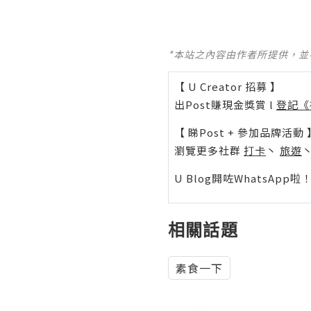
*本站之內容由作者所提供，
【 U Creator 招募 】
出Post賺現金獎賞 l
登記《
【 睇Post + 參加品牌活動 
瀏覽更多社群
打卡
丶
旅遊
U Blog開咗WhatsAp
相關話題
素食一下