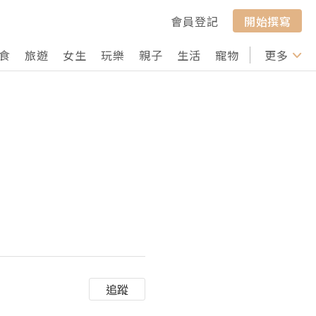
會員登記
開始撰寫
食
旅遊
女生
玩樂
親子
生活
寵物
行山
更多
打卡
追蹤