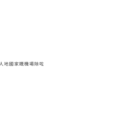
咗人地國家嘅機場除咗