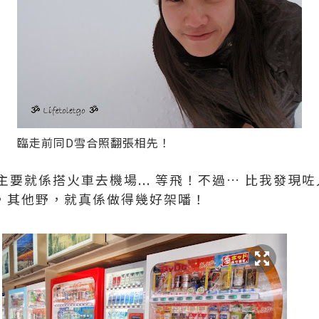
臨走前同D雪合照翻張相先！
要就係搭火車去機場... 等飛！不過… 比我發現
外，其他野，就真係做得幾好架噃！