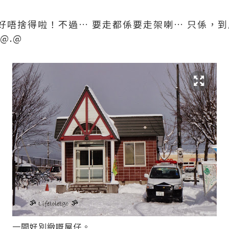
好唔捨得啦！不過… 要走都係要走架喇… 只係，
@.@
一間好別緻嘅屋仔。