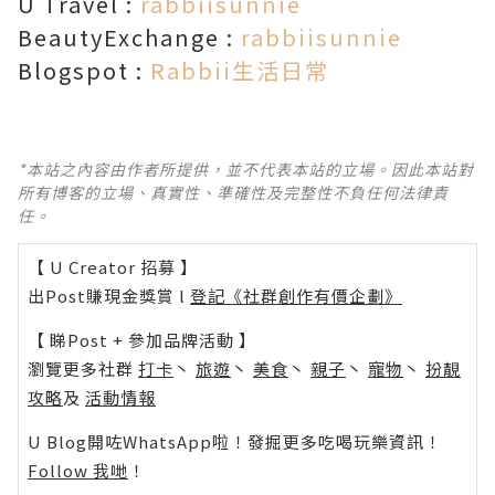
U Travel :
rabbiisunnie
BeautyExchange :
rabbiisunnie
Blogspot :
Rabbii生活日常
*本站之內容由作者所提供，並不代表本站的立場。因此本站對
所有博客的立場、真實性、準確性及完整性不負任何法律責
任。
【 U Creator 招募 】
出Post賺現金獎賞 l
登記《社群創作有價企劃》
【 睇Post + 參加品牌活動 】
瀏覽更多社群
打卡
丶
旅遊
丶
美食
丶
親子
丶
寵物
丶
扮靚
攻略
及
活動情報
U Blog開咗WhatsApp啦！發掘更多吃喝玩樂資訊！
Follow 我哋
！