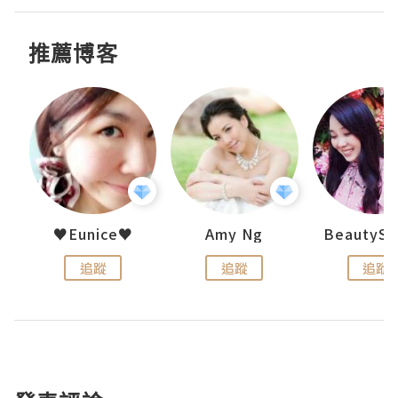
推薦博客
h 夏沫
♥Eunice♥
Amy Ng
追蹤
追蹤
追蹤