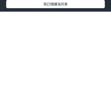
我已閱讀及同意
近年NMN大行期道, 可以抗衰逆齡的產品
又怎能錯過!!
特別是生產後當了媽媽, 每日要花精神上
班, 下班回家照顧小朋友
最耗神是要
捱
夜, 身體真的顯然大不如前~
以前愛好動繃繃跳的我有時間也想窩在家
中
就算照顧澄澄的時間也明顯地覺得與未生
產前有很大分別…