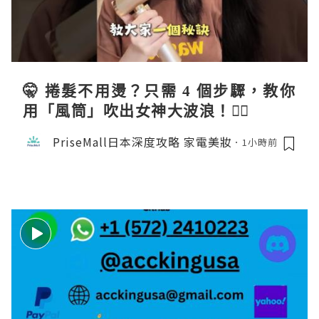
🤫 捲髮不用燙？只需 4 個步驟，教你
用「風筒」吹出女神大波浪！💇‍♀️
PriseMall日本深度攻略 家電美妝
1小時前