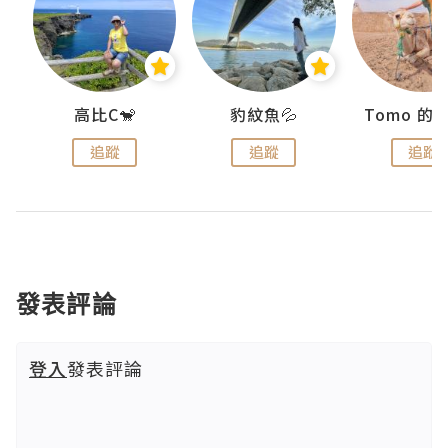
)
高比C🐒
豹紋魚💦
追蹤
追蹤
追蹤
發表評論
登入
發表評論