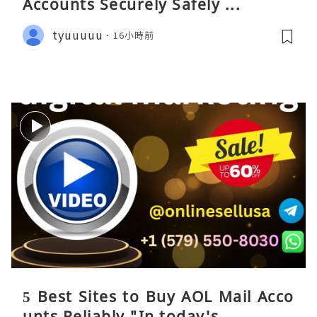
Accounts Securely Safely ...
tyuuuuu
16小時前
5 Best Sites to Buy AOL Mail Acco
unts Reliably "In today's