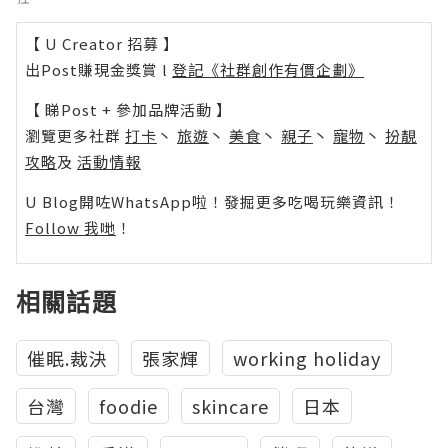
【 U Creator 招募 】
出Post賺現金獎賞 l
登記《社群創作有價企劃》
【 睇Post + 參加品牌活動 】
瀏覽更多社群
打卡
丶
旅遊
丶
美食
丶
親子
丶
寵物
丶
扮靚
攻略
及
活動情報
U Blog開咗WhatsApp啦！發掘更多吃喝玩樂資訊！
Follow 我哋
！
相關話題
催眠.裁決
張家輝
working holiday
台灣
foodie
skincare
日本