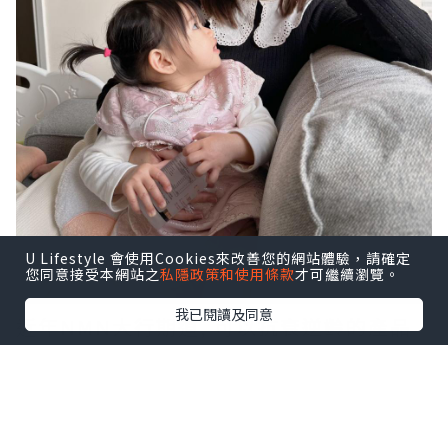
U Lifestyle 會使用Cookies來改善您的網站體驗，請確定
您同意接受本網站之
私隱政策和使用條款
才可繼續瀏覽。
我已閱讀及同意
近年NMN大行期道, 可以抗衰逆齡的產品
又怎能錯過!!
特別是生產後當了媽媽, 每日要花精神上
班, 下班回家照顧小朋友
最耗神是要
捱
夜, 身體真的顯然大不如前~