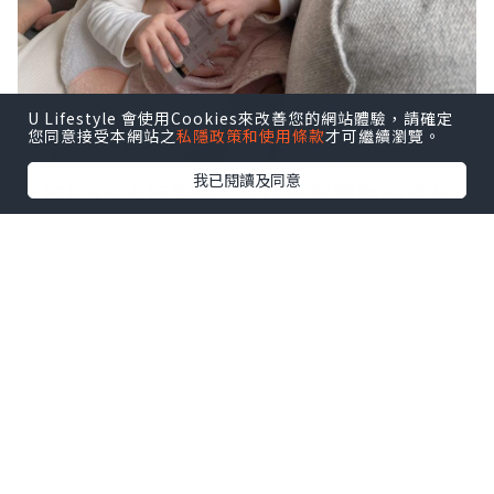
U Lifestyle 會使用Cookies來改善您的網站體驗，請確定
您同意接受本網站之
私隱政策和使用條款
才可繼續瀏覽。
我已閱讀及同意
近年NMN大行期道, 可以抗衰逆齡的產品
又怎能錯過!!
特別是生產後當了媽媽, 每日要花精神上
班, 下班回家照顧小朋友
最耗神是要
捱
夜, 身體真的顯然大不如前~
以前愛好動繃繃跳的我有時間也想窩在家
中
就算照顧澄澄的時間也明顯地覺得與未生
產前有很大分別…