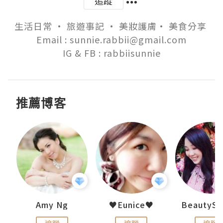
追蹤
生活日常 • 旅遊事記 • 美妝護膚• 美食分享 

Email : sunnie.rabbii@gmail.com

IG & FB : rabbiisunnie
推薦博客
h 夏沫
Amy Ng
♥Eunice♥