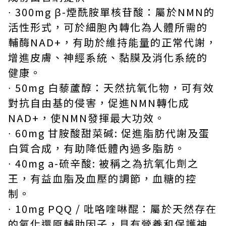
∙ 300mg β-煙酰胺單核苷酸：屬於NMN的
活性形式，可於細胞內轉化為人體所需的
輔酶NAD+，有助於維持能量的正常代謝，
增進皮膚、神經系統、黏膜及消化系統的
健康。
∙ 50mg 白藜蘆醇：天然抗氧化物，可有效
對抗自由基的侵害，促進NMN轉化成
NAD+，使NMN發揮最大功效。
∙ 60mg 甘胺酸甜菜碱: 促進脂肪代謝及蛋
白質合成，有助降低體內過多脂肪。
∙ 40mg a-硫辛酸: 被稱之為抗氧化劑之
王，有益血脂及血壓的調節，血糖的控
制。
∙ 10mg PQQ / 吡咯喹啉醌：屬於天然存在
的氧化還原輔助因子，具有營養和保護神