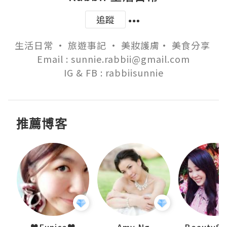
追蹤
生活日常 • 旅遊事記 • 美妝護膚• 美食分享 

Email : sunnie.rabbii@gmail.com

IG & FB : rabbiisunnie
推薦博客
h 夏沫
♥Eunice♥
Amy Ng