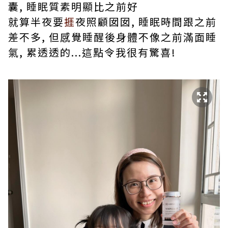
囊, 睡眠質素明顯比之前好
就算半夜要
捱
夜照顧囡囡, 睡眠時間跟之前
差不多, 但感覺睡醒後身體不像之前滿面睡
氣, 累透透的...這點令我很有驚喜!