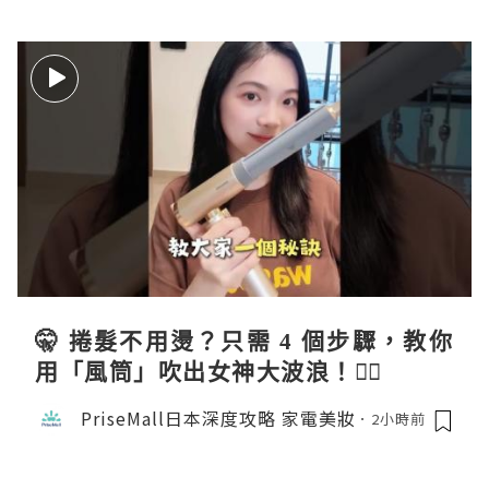
🤫 捲髮不用燙？只需 4 個步驟，教你
用「風筒」吹出女神大波浪！💇‍♀️
PriseMall日本深度攻略 家電美妝
2小時前