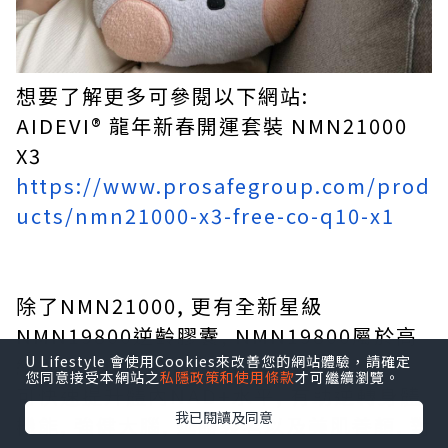
想要了解更多可參閱以下網站:
AIDEVI®️ 龍年新春開運套裝 NMN21000
X3
https://www.prosafegroup.com/prod
ucts/nmn21000-x3-free-co-q10-x1
除了NMN21000, 更有全新星級
NMN19800逆齡膠囊, NMN19800屬於高
純度NMN (330mg), 高效能配方
U Lifestyle 會使用Cookies來改善您的網站體驗，請確定
您同意接受本網站之
私隱政策和使用條款
才可繼續瀏覽。
可快速提升體內NAD+水平, 有助逆轉身體
我已閱讀及同意
機能, 強健大腦, 延緩衰老以及美肌養顏, 對