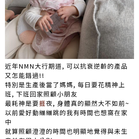
近年NMN大行期道, 可以抗衰逆齡的產品
又怎能錯過!!
特別是生產後當了媽媽, 每日要花精神上
班, 下班回家照顧小朋友
最耗神是要
捱
夜, 身體真的顯然大不如前~
以前愛好動繃繃跳的我有時間也想窩在家
中
就算照顧澄澄的時間也明顯地覺得與未生