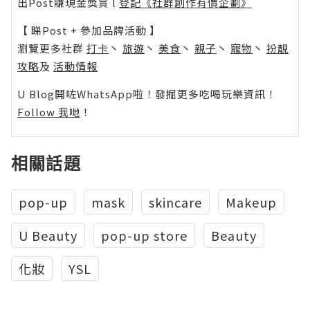
出Post賺現金獎賞 l
登記《社群創作有價企劃》
【 睇Post + 參加品牌活動 】
瀏覽更多社群
打卡
丶
旅遊
丶
美食
丶
親子
丶
寵物
丶
扮靚
攻略
及
活動情報
U Blog開咗WhatsApp啦！發掘更多吃喝玩樂資訊！
Follow 我哋
！
相關話題
pop-up
mask
skincare
Makeup
U Beauty
pop-up store
Beauty
化妝
YSL