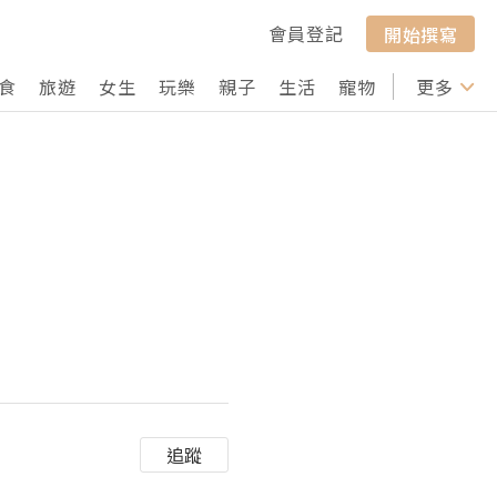
會員登記
開始撰寫
食
旅遊
女生
玩樂
親子
生活
寵物
行山
更多
打卡
追蹤