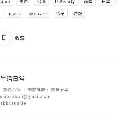
keup
美白
保濕
U Beauty
面膜
日本
mask
skincare
精華
遊記
收藏
i 生活日常
 旅遊事記 • 美妝護膚• 美食分享 

unnie.rabbii@gmail.com

 rabbiisunnie