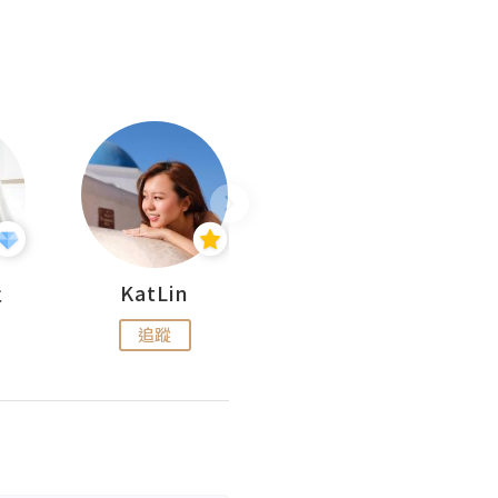
杜
KatLin
Missmiki 米奇小姐
追蹤
追蹤