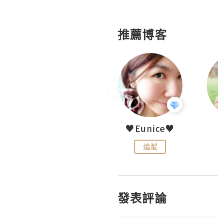
推薦博客
LoveCath 夏沫
♥Eunice♥
追蹤
追蹤
發表評論