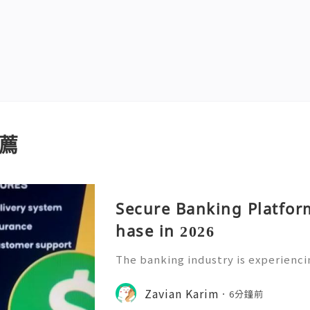
薦
Secure Banking Platfor
hase in 2026
The banking industry is experienci
as digital solutions become the pr
ng finances. In 2026, secure banki
Zavian Karim
6分鐘前
ecoming increasingly