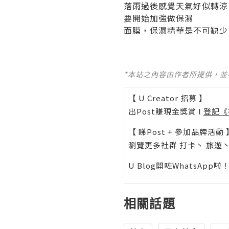
落雨過後感覺天氣好似轉涼
要開始加強做保濕
面膜，保濕精華是不可缺少
*本站之內容由作者所提供，
【 U Creator 招募 】
出Post賺現金獎賞 l
登記《
【 睇Post + 參加品牌活動 
瀏覽更多社群
打卡
丶
旅遊
U Blog開咗WhatsAp
相關話題