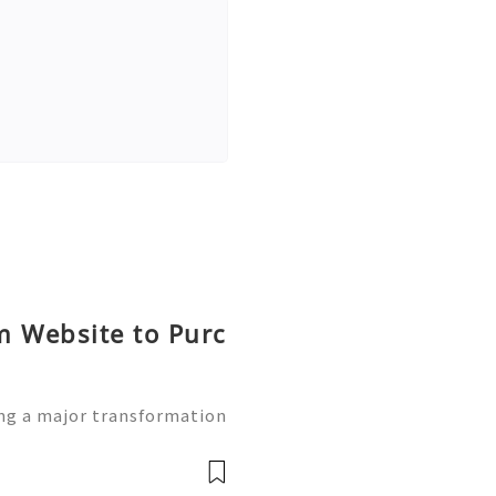
m Website to Purc
ng a major transformation
eferred choice for managi
ng platform websites are b