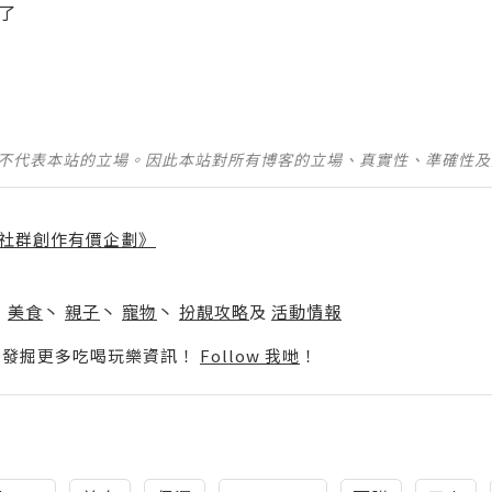
了
並不代表本站的立場。因此本站對所有博客的立場、真實性、準確性
社群創作有價企劃》
】
丶
美食
丶
親子
丶
寵物
丶
扮靚攻略
及
活動情報
p啦！發掘更多吃喝玩樂資訊！
Follow 我哋
！