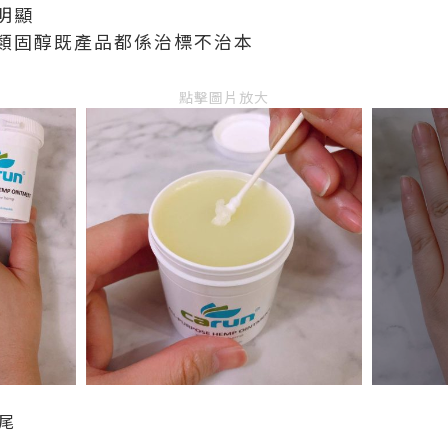
明顯
類固醇既產品都係治標不治本
點擊圖片放大
尾