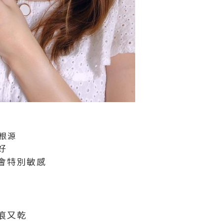
根源
好
會特別敏感
痕又乾