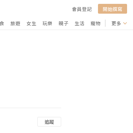
會員登記
開始撰寫
食
旅遊
女生
玩樂
親子
生活
寵物
行山
更多
打卡
追蹤