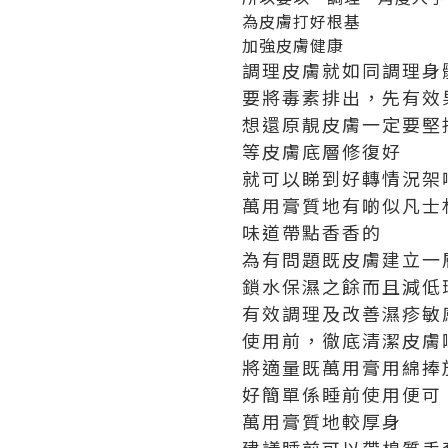
為皮膚打好根基
加強皮膚健康
調理皮膚就如同調理身
要將毒素排出，先有效
想還原靚皮膚一定要堅
等皮膚底層修復好
就可以睇到好轉情況架
萬用膏質地有啲似凡士
味道帶點香香的
為有問題既皮膚建立一
鎖水保濕之餘而且減低
有效調理及改善濕疹敏
使用前，徹底清潔皮膚
將適量既萬用膏用綿捧
好簡單係睡前使用便可
萬用膏質地較厚身
建議睡前可以帶棉質手