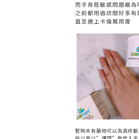
而手背既敏感問題最為
之前都用過坊間好多有
直至遇上卡倫萬用膏
暫時未有藥物可以為濕疹斷
所以要以”調理”角度入手