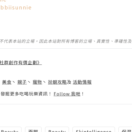
abbiisunnie
並不代表本站的立場。因此本站對所有博客的立場、真實性、準確性
社群創作有價企劃》
】
丶
美食
丶
親子
丶
寵物
丶
扮靚攻略
及
活動情報
p啦！發掘更多吃喝玩樂資訊！
Follow 我哋
！
 Beauty
面膜
Beauty
Skintelligence
保濕