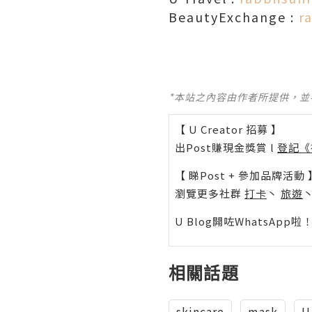
BeautyExchange :
r
*本站之內容由作者所提供，
【 U Creator 招募 】
出Post賺現金獎賞 l
登記《
【 睇Post + 參加品牌活動 
瀏覽更多社群
打卡
丶
旅遊
U Blog開咗WhatsAp
相關話題
skincare
mask
U