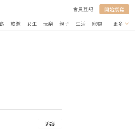
會員登記
開始撰寫
食
旅遊
女生
玩樂
親子
生活
寵物
行山
更多
打卡
追蹤