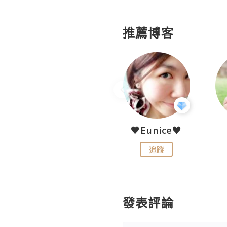
推薦博客
LoveCath 夏沫
♥Eunice♥
追蹤
追蹤
發表評論