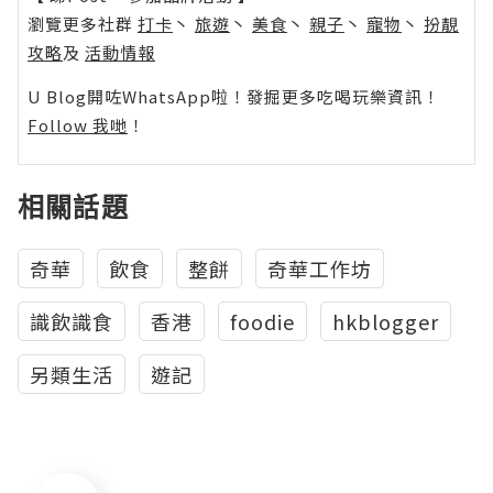
瀏覽更多社群
打卡
丶
旅遊
丶
美食
丶
親子
丶
寵物
丶
扮靚
攻略
及
活動情報
U Blog開咗WhatsApp啦！發掘更多吃喝玩樂資訊！
Follow 我哋
！
相關話題
奇華
飲食
整餅
奇華工作坊
識飲識食
香港
foodie
hkblogger
另類生活
遊記