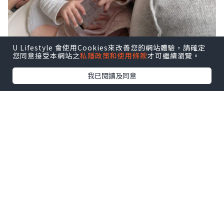
U Lifestyle 會使用Cookies來改善您的網站體驗，請確定
您同意接受本網站之
私隱政策和使用條款
才可繼續瀏覽。
我已閱讀及同意
近年NMN大行期道, 可以抗衰逆齡的產品
又怎能錯過!!
特別是生產後當了媽媽, 每日要花精神上
班, 下班回家照顧小朋友
最耗神是要
捱
夜, 身體真的顯然大不如前~
以前愛好動繃繃跳的我有時間也想窩在家
中
就算照顧澄澄的時間也明顯地覺得與未生
產前有很大分別…