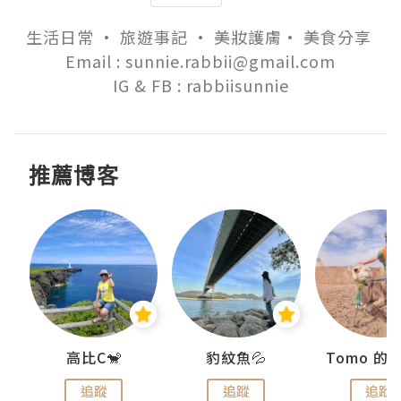
生活日常 • 旅遊事記 • 美妝護膚• 美食分享 

Email : sunnie.rabbii@gmail.com

IG & FB : rabbiisunnie
推薦博客
)
高比C🐒
豹紋魚💦
追蹤
追蹤
追蹤