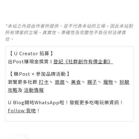
*本站之內容由作者所提供，並不代表本站的立場。因此本站對
所有博客的立場、真實性、準確性及完整性不負任何法律責
任。
【 U Creator 招募 】
出Post賺現金獎賞 l
登記《社群創作有價企劃》
【 睇Post + 參加品牌活動 】
瀏覽更多社群
打卡
丶
旅遊
丶
美食
丶
親子
丶
寵物
丶
扮靚
攻略
及
活動情報
U Blog開咗WhatsApp啦！發掘更多吃喝玩樂資訊！
Follow 我哋
！