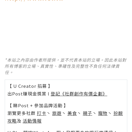
*本站之內容由作者所提供，並不代表本站的立場。因此本站對
所有博客的立場、真實性、準確性及完整性不負任何法律責
任。
【 U Creator 招募 】
出Post賺現金獎賞 l
登記《社群創作有價企劃》
【 睇Post + 參加品牌活動 】
瀏覽更多社群
打卡
丶
旅遊
丶
美食
丶
親子
丶
寵物
丶
扮靚
攻略
及
活動情報