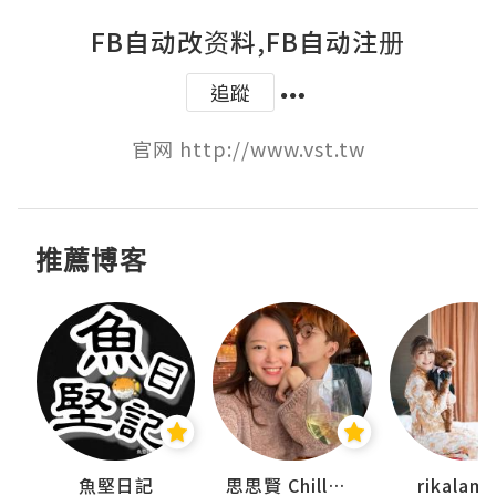
FB自动改资料,FB自动注册
追蹤
官网 http://www.vst.tw
推薦博客
urnal
魚堅日記
思思賢 ChillMyBabe
rikala