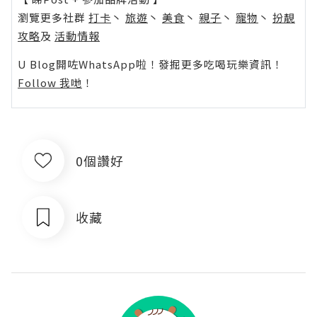
瀏覽更多社群
打卡
丶
旅遊
丶
美食
丶
親子
丶
寵物
丶
扮靚
攻略
及
活動情報
U Blog開咗WhatsApp啦！發掘更多吃喝玩樂資訊！
Follow 我哋
！
0個讚好
收藏