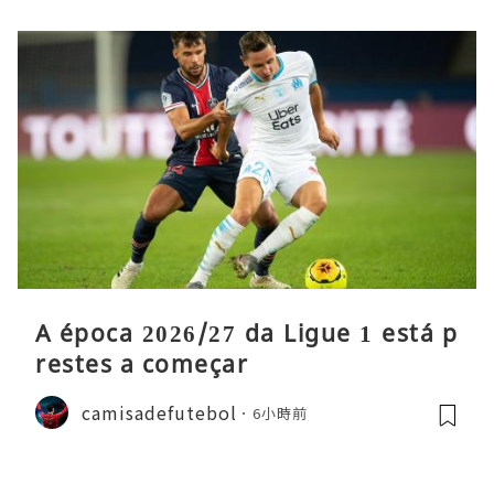
A época 2026/27 da Ligue 1 está p
restes a começar
camisadefutebol
6小時前