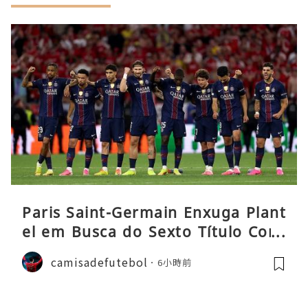
Paris Saint-Germain Enxuga Plant
el em Busca do Sexto Título Cons
ecutivo da Liga
camisadefutebol
6小時前