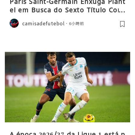
Paris Saint-Germain Enxuga Plant
el em Busca do Sexto Título Cons
ecutivo da Liga
camisadefutebol
6小時前
A época 2026/27 da Ligue 1 está p