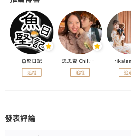
urnal
魚堅日記
思思賢 ChillMyBabe
rikala
追蹤
追蹤
追蹤
發表評論