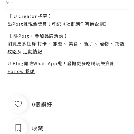
任。
【 U Creator 招募 】
出Post賺現金獎賞 l
登記《社群創作有價企劃》
【 睇Post + 參加品牌活動 】
瀏覽更多社群
打卡
丶
旅遊
丶
美食
丶
親子
丶
寵物
丶
扮靚
攻略
及
活動情報
U Blog開咗WhatsApp啦！發掘更多吃喝玩樂資訊！
Follow 我哋
！
0個讚好
收藏