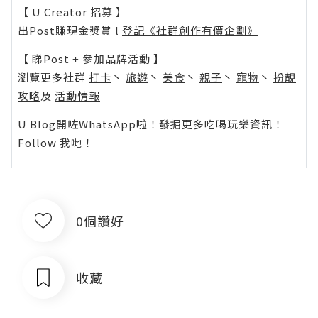
【 U Creator 招募 】
出Post賺現金獎賞 l
登記《社群創作有價企劃》
【 睇Post + 參加品牌活動 】
瀏覽更多社群
打卡
丶
旅遊
丶
美食
丶
親子
丶
寵物
丶
扮靚
攻略
及
活動情報
U Blog開咗WhatsApp啦！發掘更多吃喝玩樂資訊！
Follow 我哋
！
0個讚好
收藏