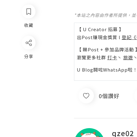
*本站之內容由作者所提供，
收藏
【 U Creator 招募 】
出Post賺現金獎賞 l
登記《
【 睇Post + 參加品牌活動 
分享
瀏覽更多社群
打卡
丶
旅遊
U Blog開咗WhatsAp
0個讚好
qze02