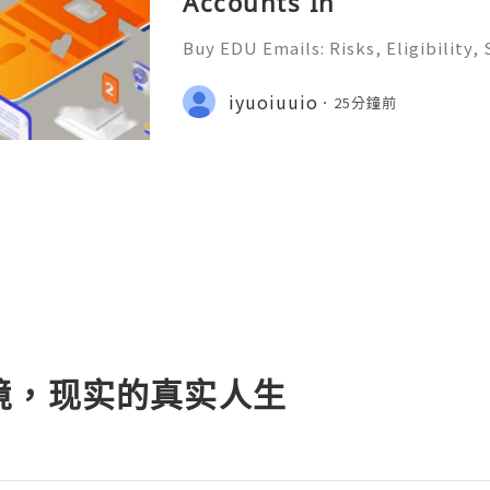
Accounts In
Buy EDU Emails: Risks, Eligibility,
ernatives in 2026 ✨ 24/7 Customer 
& Always Ready 📲✨💎🌐🚀⭐ WhatsAp
iyuoiuuio
25分鐘前
💎🌐🚀⭐ Telegram: @usadigitalh
境，现实的真实人生