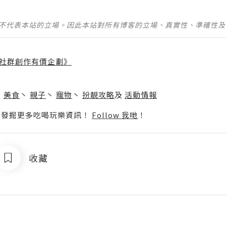
並不代表本站的立場。因此本站對所有博客的立場、真實性、準確性
社群創作有價企劃》
】
丶
美食
丶
親子
丶
寵物
丶
扮靚攻略
及
活動情報
p啦！發掘更多吃喝玩樂資訊！
Follow 我哋
！
收藏