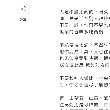
人是不能太闲的，闲久
同。总是活在别人眼神
分享
不屑一顾，你再不堪也
饭菜的香味多吃两碗，
不能爱得太满，不然时
把你变成工具，人也往
也无法享受到待遇，把
双方彼此感 觉到对方
不要和别人攀比，学会
后，你才会褪尽了最初
有一山望着一山高、猴
往高处走是可取的，
持