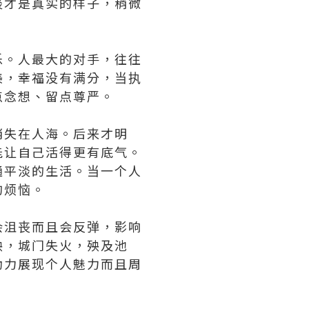
淡才是真实的样子，稍微
乐。人最大的对手，往往
美，幸福没有满分，当执
点念想、留点尊严。
消失在人海。后来才明
能让自己活得更有底气。
通平淡的生活。当一个人
的烦恼。
会沮丧而且会反弹，影响
殃，城门失火，殃及池
动力展现个人魅力而且周