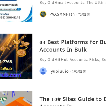
Buy Old Gmail Accounts: The Ultima
keting Success in 2026 If you want
contact now- ╰┈➤24 Hours Repl
PVASMMPath
7分鐘前
p:+1 (559) 300-8145 ╰┈➤➤Telegr
03 Best Platforms for 
Accounts In Bulk
Buy Old GitHub Accounts: Risks, Se
lternatives in 2026 ✨ 24/7 Custome
e & Always Ready 📲✨💎🌐🚀⭐ Whats
iyuoiuuio
10分鐘前
✨💎🌐🚀⭐ Telegram: @usadigitalh
The 10# Sites Guide to