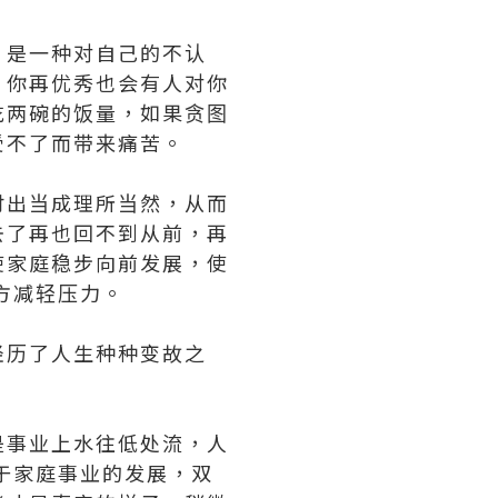
，是一种对自己的不认
。你再优秀也会有人对你
吃两碗的饭量，如果贪图
受不了而带来痛苦。
付出当成理所当然，从而
去了再也回不到从前，再
使家庭稳步向前发展，使
方减轻压力。
经历了人生种种变故之
是事业上水往低处流，人
于家庭事业的发展，双