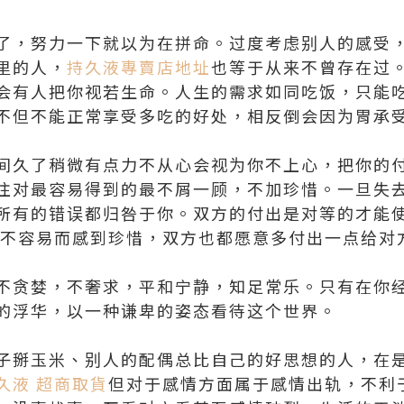
了，努力一下就以为在拼命。过度考虑别人的感受
里的人，
持久液專賣店地址
也等于从来不曾存在过
会有人把你视若生命。人生的需求如同吃饭，只能
不但不能正常享受多吃的好处，相反倒会因为胃承
间久了稍微有点力不从心会视为你不上心，把你的
往对最容易得到的最不屑一顾，不加珍惜。一旦失
所有的错误都归咎于你。双方的付出是对等的才能
的不容易而感到珍惜，双方也都愿意多付出一点给对
不贪婪，不奢求，平和宁静，知足常乐。只有在你
的浮华，以一种谦卑的姿态看待这个世界。
子掰玉米、别人的配偶总比自己的好思想的人，在
久液 超商取貨
但对于感情方面属于感情出轨，不利