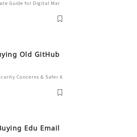
te Guide for Digital Mar
 to more information just
y/Contact ╰┈➤➤WhatsAp
am
Buying Old GitHub
curity Concerns & Safer A
r Support — Fast, Reliabl
App: +1 (506) 541-7768 ✈️
 Buying Edu Email