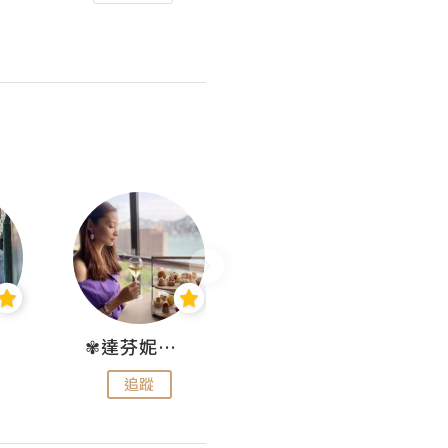
✾達芬妮•愛孩子•愛生活✾
wendysugar享受生活gogogo
追蹤
追蹤