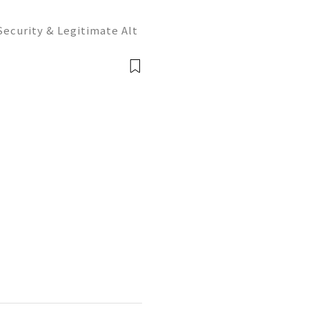
 Security & Legitimate Alt
Support — Fast, Reliable
p: +1 (506) 541-7768 ✈️✨