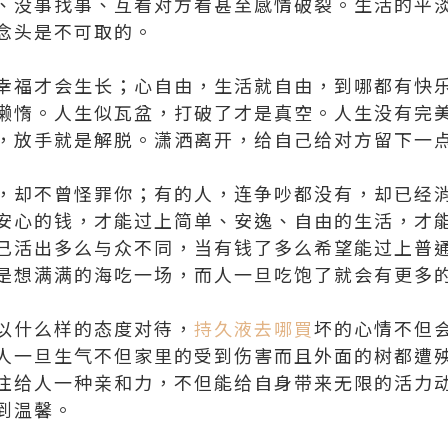
、没事找事、互看对方看甚至感情破裂。生活的平
念头是不可取的。
幸福才会生长；心自由，生活就自由，到哪都有快
懒惰。人生似瓦盆，打破了才是真空。人生没有完
，放手就是解脱。潇洒离开，给自己给对方留下一
，却不曾怪罪你；有的人，连争吵都没有，却已经
安心的钱，才能过上简单、安逸、自由的生活，才
己活出多么与众不同，当有钱了多么希望能过上普
是想满满的海吃一场，而人一旦吃饱了就会有更多
以什么样的态度对待，
持久液去哪買
坏的心情不但
人一旦生气不但家里的受到伤害而且外面的树都遭
往给人一种亲和力，不但能给自身带来无限的活力
到温馨。