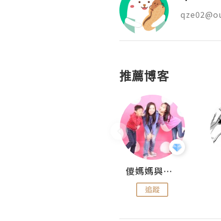
qze02@o
推薦博客
Hahakelly的生活點滴
儍媽媽與兩隻小魔怪之家
追蹤
追蹤