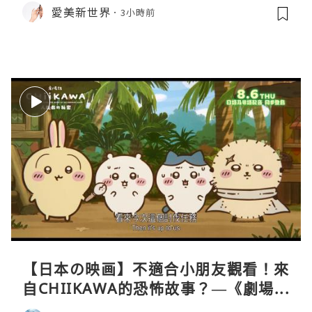
愛美新世界
3小時前
【日本の映画】不適合小朋友觀看！來
自CHIIKAWA的恐怖故事？—《劇場版
CHIIKAWA 人魚島的秘密》