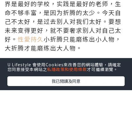
界是最好的学校，实践是最好的老师，生
命不够丰富，是因为折腾的太少。今天自
己不太好，是过去别人对我们太好。要想
未来变得更好，就不要奢求别人对自己太
好。
性愛持久
小折腾只能磨练出小人物，
大折腾才能磨练出大人物。
三、挺得住痛苦
U Lifestyle 會使用Cookies來改善您的網站體驗，請確定
您同意接受本網站之
私隱政策和使用條款
才可繼續瀏覽。
我已閱讀及同意
一个人不能复制另一个人的成就，根本是
源自不能复制一个人的痛苦。痛苦是强大
的源头，是奋斗的激素，强大是靠痛苦催
生出来的。痛苦是人生最好的教练，在痛
苦中要么倒下，要么挺住，只要能挺住，
生命就进入另一重天。痛的极点只剩下乐