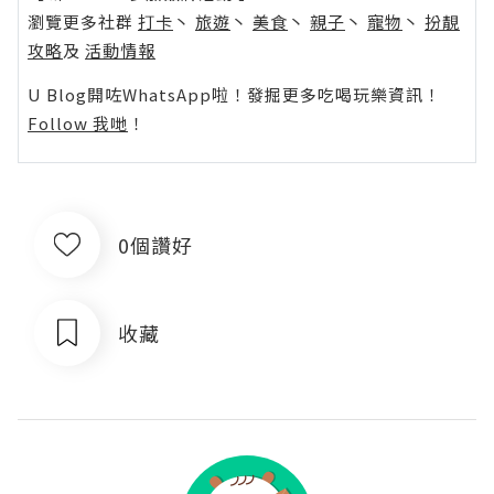
瀏覽更多社群
打卡
丶
旅遊
丶
美食
丶
親子
丶
寵物
丶
扮靚
攻略
及
活動情報
U Blog開咗WhatsApp啦！發掘更多吃喝玩樂資訊！
Follow 我哋
！
0個讚好
收藏