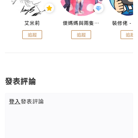
點滴
艾米莉
儍媽媽與兩隻小魔怪之家
追蹤
追蹤
追蹤
發表評論
登入
發表評論