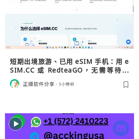
短期出境旅游、已用 eSIM 手机：用 e
SIM.CC 或 RedteaGO，无需等待收
货。需要“当地号码 + 通话短信”（如
正版软件分享
5小時前
打车、外卖、客户联络）：优先 Redt
eaGO（明确提供通话短信套餐）。长