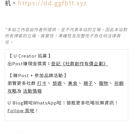
机。
https://dd.ggfbtt.xyz
*本站之內容由作者所提供，並不代表本站的立場。因此本站對
所有博客的立場、真實性、準確性及完整性不負任何法律責
任。
【 U Creator 招募 】
出Post賺現金獎賞 l
登記《社群創作有價企劃》
【 睇Post + 參加品牌活動 】
瀏覽更多社群
打卡
丶
旅遊
丶
美食
丶
親子
丶
寵物
丶
扮靚
攻略
及
活動情報
U Blog開咗WhatsApp啦！發掘更多吃喝玩樂資訊！
Follow 我哋
！