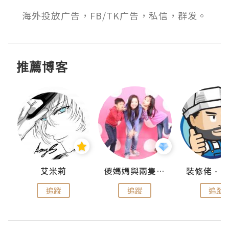
海外投放广告，FB/TK广告，私信，群发。
推薦博客
點滴
艾米莉
儍媽媽與兩隻小魔怪之家
追蹤
追蹤
追蹤