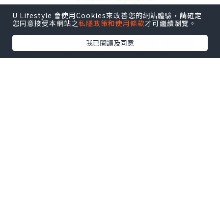
U Lifestyle 會使用Cookies來改善您的網站體驗，請確定
您同意接受本網站之
私隱政策和使用條款
才可繼續瀏覽。
我已閱讀及同意
*本站之內容由作者所提供，並不代表本站的立場。因此本站對
所有博客的立場、真實性、準確性及完整性不負任何法律責
任。
【 U Creator 招募 】
出Post賺現金獎賞 l
登記《社群創作有價企劃》