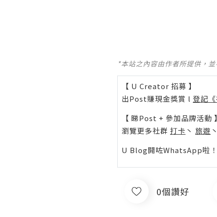
*本站之內容由作者所提供，
【 U Creator 招募 】
出Post賺現金獎賞 l
登記《
【 睇Post + 參加品牌活動 
瀏覽更多社群
打卡
丶
旅遊
U Blog開咗WhatsAp
0個讚好