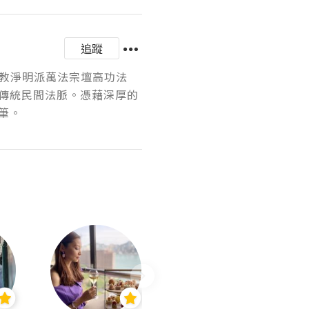
追蹤
道教淨明派萬法宗壇高功法
傳統民間法脈。憑藉深厚的
筆。