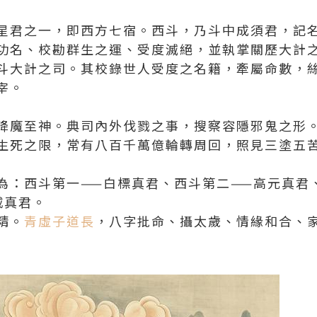
星君之一，即西方七宿。西斗，乃斗中成須君，記
功名、校勘群生之運、受度滅絕，並執掌關歷大計
斗大計之司。其校錄世人受度之名籍，牽屬命數，
宰。
降魔至神。典司內外伐戮之事，搜察容隱邪鬼之形
生死之限，常有八百千萬億輪轉周回，照見三塗五
為：西斗第一——白標真君、西斗第二——高元真君
威真君。
精。
青虛子道長
，八字批命、攝太歲、情緣和合、