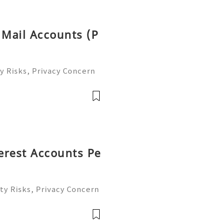
 Mail Accounts (P
y Risks, Privacy Concern
le Email Management Guide
 to help you 24/7! 😊💯🔥
terest Accounts Pe
ty Risks, Privacy Concern
le Account Management Gu
eady to help you 24/7! 😊
le