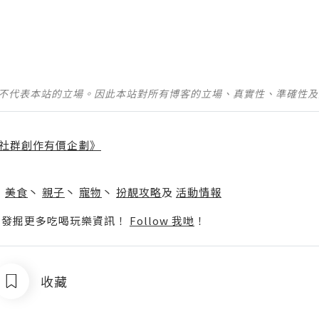
並不代表本站的立場。因此本站對所有博客的立場、真實性、準確性
社群創作有價企劃》
】
丶
美食
丶
親子
丶
寵物
丶
扮靚攻略
及
活動情報
p啦！發掘更多吃喝玩樂資訊！
Follow 我哋
！
收藏