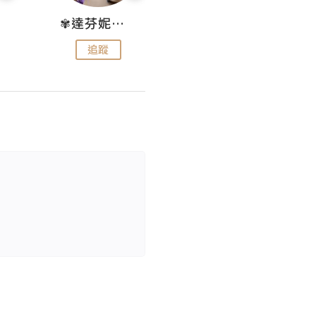
✾達芬妮•愛孩子•愛生活✾
wendysugar享受生活gogogo
追蹤
追蹤