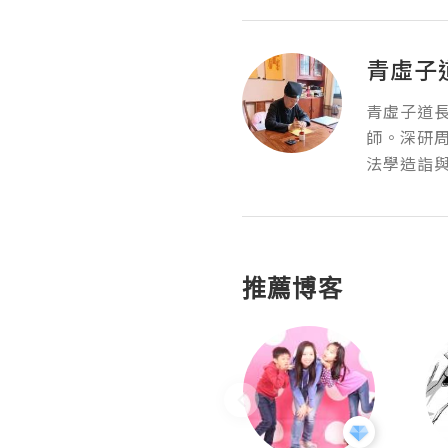
青虛子
青虛子道長
師。深研
法學造詣
推薦博客