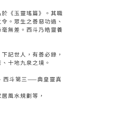
名於《玉靈瑤篇》。其職
之令。眾生之善惡功過、
絲毫無差。西斗乃皓靈養
。下記世人，有善必錄，
苦、十地九泉之境。
、西斗第三——典皇靈真
家居風水規劃等，