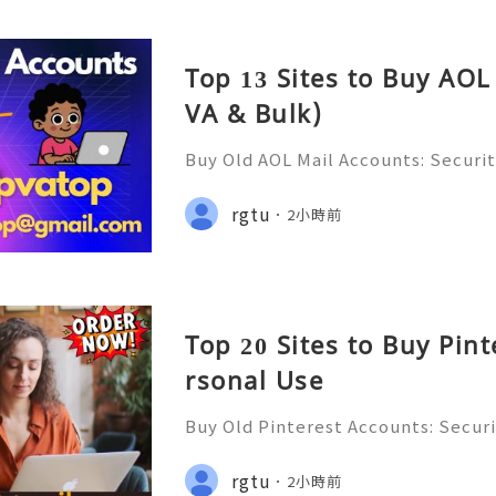
Top 13 Sites to Buy AOL
VA & Bulk)
Buy Old AOL Mail Accounts: Securit
s, Safe Alternatives & Responsib
2026 🚪🚀💬📞📩 We’re always ready
rgtu
2小時前
💼⏰📩🌟🌐✨ We are available on
Top 20 Sites to Buy Pin
rsonal Use
Buy Old Pinterest Accounts: Securi
s, Safe Alternatives & Responsib
ide 2026 🚪🚀💬📞📩 We’re always r
rgtu
2小時前
💯🔥 💼⏰📩🌟🌐✨ We are availab