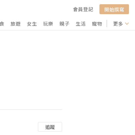
會員登記
開始撰寫
食
旅遊
女生
玩樂
親子
生活
寵物
行山
更多
打卡
追蹤