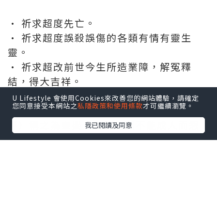
• 祈求超度先亡。
• 祈求超度誤殺誤傷的各類有情有靈生
靈。
• 祈求超改前世今生所造業障，解冤釋
結，得大吉祥。
• 超度靈嬰： 懷孕後不能順產成人而夭折
U Lifestyle 會使用Cookies來改善您的網站體驗，請確定
您同意接受本網站之
私隱政策和使用條款
才可繼續瀏覽。
的嬰兒（不論成形與否，包含流產、打胎
等）稱之為靈嬰。牠們會因不能成人而怨
我已閱讀及同意
氣特大，從而造成諸多不良影響。