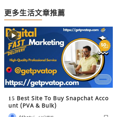
更多生活文章推薦
15 Best Site To Buy Snapchat Acco
unt (PVA & Bulk)
fdhgtyi