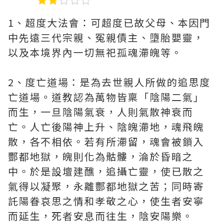
1、超度大法會：可超度已故父母、本因門
中先遠三代宗親、冤親債主、墮胎嬰靈，
以及本境界內一切無祀孤魂滯魄等。
2、度亡道場：是為去世親人所做的追思度
亡道場。道教認為萬物皆稟「陰陽二氣」
而生，一旦陰陽氣衰，人則氣散神衰而
亡。人亡後陽神上升、陰魄滯地，魂飛魄
散，各不相依。若有所滯留，魂會被鎖入
酆都地獄，魄則化為骷髏，淪於昏暗之
中。於是設壇建醮，追攝亡靈，使已散之
氣得以凝聚，永離酆都地獄之苦；同時寄
託陽眷哀思之情和孝敬之心，使生者安寧
而延生，死者安息而往生，陰安陽樂。