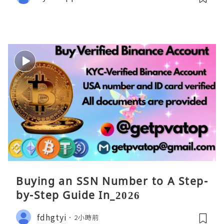
Buying an SSN Number to A Step-
by-Step Guide In_2026
fdhgtyi
2小時前