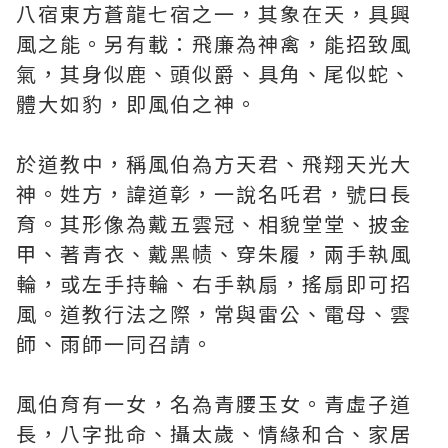
八宿東方蒼龍七宿之一，其象在天，具興
風之能。另有載：飛廉為神禽，能招致風
氣，其身似鹿、頭似爵、具角、尾似蛇、
體大如豹，即風伯之神。
於道教中，稱風伯為方天君、飛翔天光大
神。姓方，諱道彰，一說名吒君，號曰長
育。其形像為戴五雲冠、相貌堂堂、披金
甲、著青衣、戴黑帻、穿朱履，兩手執風
輪，或左手持輪、右手執扇，搖扇即可招
風。道教行法之際，常與雷公、電母、雲
師、雨師一同召請。
風伯育有一女，名為青腰玉女。青虛子道
長，八字批命、攝太歲、情緣和合、家居