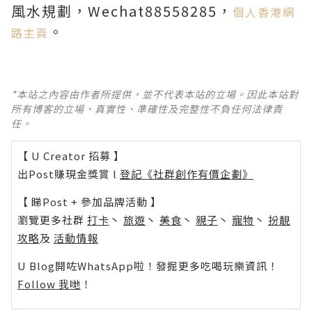
風水規劃，Wechat88558285，
個人香港網
。
路主頁
*本站之內容由作者所提供，並不代表本站的立場。因此本站對
所有博客的立場、真實性、準確性及完整性不負任何法律責
任。
【 U Creator 招募 】
出Post賺現金獎賞 l
登記《社群創作有價企劃》
【 睇Post + 參加品牌活動 】
瀏覽更多社群
打卡
丶
旅遊
丶
美食
丶
親子
丶
寵物
丶
扮靚
攻略
及
活動情報
U Blog開咗WhatsApp啦！發掘更多吃喝玩樂資訊！
Follow 我哋
！