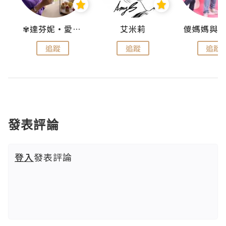
點滴
✾達芬妮•愛孩子•愛生活✾
艾米莉
追蹤
追蹤
追蹤
發表評論
登入
發表評論