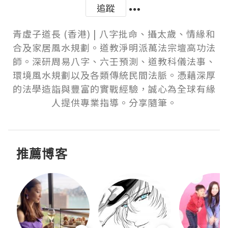
追蹤
青虛子道長 (香港) | 八字批命、攝太歲、情緣和
合及家居風水規劃。道教淨明派萬法宗壇高功法
師。深研周易八字、六壬預測、道教科儀法事、
環境風水規劃以及各類傳統民間法脈。憑藉深厚
的法學造詣與豐富的實戰經驗，誠心為全球有緣
人提供專業指導。分享隨筆。
推薦博客