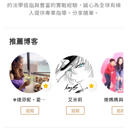
的法學造詣與豐富的實戰經驗，誠心為全球有緣
人提供專業指導。分享隨筆。
推薦博客
點滴
✾達芬妮•愛孩子•愛生活✾
艾米莉
追蹤
追蹤
追蹤