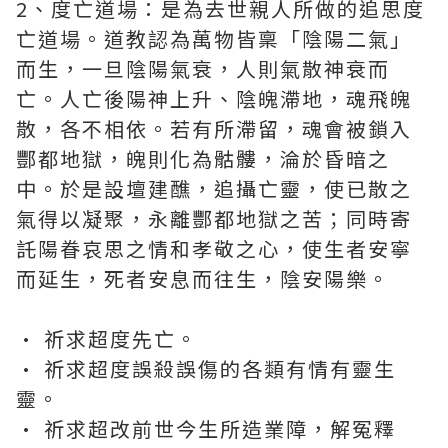
2、度亡道場：是為去世親人所做的追思度
亡道場。道教認為萬物皆稟「陰陽二氣」
而生，一旦陰陽氣衰，人則氣散神衰而
亡。人亡後陽神上升、陰魄滯地，魂飛魄
散，各不相依。若有所滯留，魂會被鎖入
酆都地獄，魄則化為骷髏，淪於昏暗之
中。於是設壇建醮，追攝亡靈，使已散之
氣得以凝聚，永離酆都地獄之苦；同時寄
託陽眷哀思之情和孝敬之心，使生者安寧
而延生，死者安息而往生，陰安陽樂。
• 祈求超度先亡。
• 祈求超度誤殺誤傷的各類有情有靈生
靈。
• 祈求超改前世今生所造業障，解冤釋