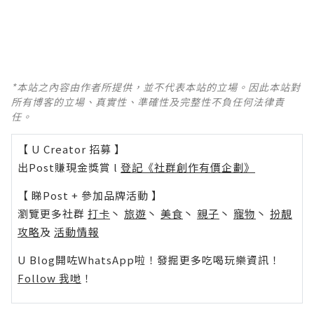
*本站之內容由作者所提供，並不代表本站的立場。因此本站對
所有博客的立場、真實性、準確性及完整性不負任何法律責
任。
【 U Creator 招募 】
出Post賺現金獎賞 l
登記《社群創作有價企劃》
【 睇Post + 參加品牌活動 】
瀏覽更多社群
打卡
丶
旅遊
丶
美食
丶
親子
丶
寵物
丶
扮靚
攻略
及
活動情報
U Blog開咗WhatsApp啦！發掘更多吃喝玩樂資訊！
Follow 我哋
！