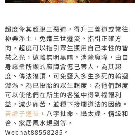
超度令其超脫三惡道，得升三善道或常往
極樂淨土，免遭三世遷流。指引正確方
向，超度可以指引眾生運用自己本性的智
慧之光，遠離無明黑暗。消除魔障，由自
身惡業所顯的魔障會傷己害人，為其超
度、傳法灌頂，可免墮入多生多死的輪迴
漩渦。為已投胎的眾生超度，為他們超度
可以使他們在所生的各道中得到福報利
益，減少痛苦，並種下接觸道法的因緣。
青虛子道長
，八字批命、攝太歲、情緣和
合、家居風水規劃等，
Wechat88558285。