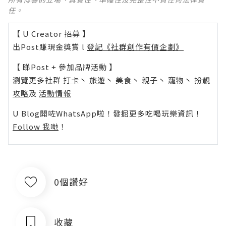
任。
【 U Creator 招募 】
出Post賺現金獎賞 l
登記《社群創作有價企劃》
【 睇Post + 參加品牌活動 】
瀏覽更多社群
打卡
丶
旅遊
丶
美食
丶
親子
丶
寵物
丶
扮靚
攻略
及
活動情報
U Blog開咗WhatsApp啦！發掘更多吃喝玩樂資訊！
Follow 我哋
！
0個讚好
收藏