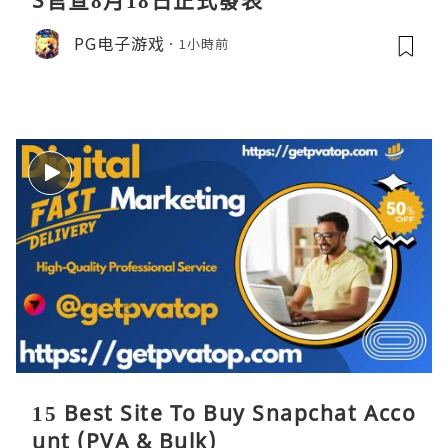
PG电子游戏
1小時前
15 Best Site To Buy Snapchat Acco
unt (PVA & Bulk)