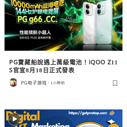
PG寶藏船說遇上萬級電池！iQOO Z11
S官宣8月18日正式發表
PG电子游戏
1小時前