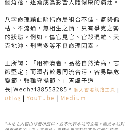
個角落，逐漸成為影響人體健康的病灶。
八字命理藉此暗指命局組合不佳、氣勢偏
枯、不流通，無相生之情，只有爭克之勢
的狀態。例如，傷官見官、官殺混雜、天
克地沖、刑害多等不良命理因素。
正所謂：「用神清者，品格自然清高，志
節堅定；而濁者較易同流合污，容易臨危
變節，較難守操節。」青虛子道
長|Wechat88558285。
個人香港網路主頁
|
|
YouTube
|
Medium
Ublog
*本站之內容由作者所提供，並不代表本站的立場。因此本站對
所有博客的立場、真實性、準確性及完整性不負任何法律責