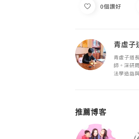
0個讚好
青虛子
青虛子道長
師。深研
法學造詣
推薦博客