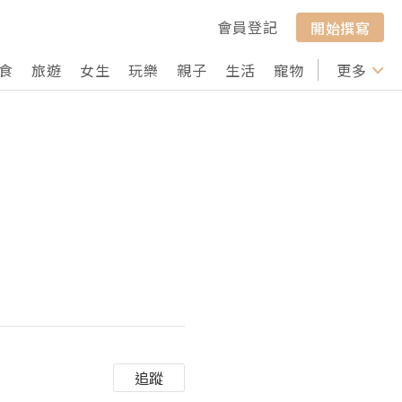
會員登記
開始撰寫
食
旅遊
女生
玩樂
親子
生活
寵物
行山
更多
打卡
追蹤