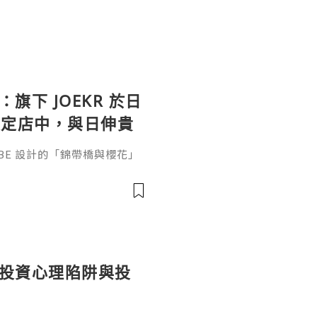
：旗下 JOEKR 於日
限定店中，與日伸貴
參展
ABE 設計的「錦帶橋與櫻花」
作的酒器，推廣日本清酒文
」，於 2026 年 5 月 13
日本橋三越本店舉行的「獺祭」
藝術」中，聯同東京銀器職人
同意與日本酒文化，日現代設
個投資心理陷阱與投