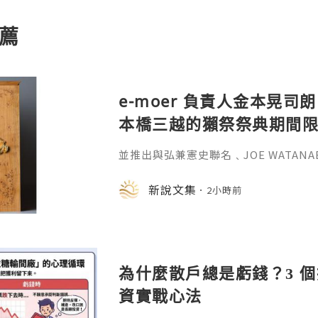
薦
e-moer 負責人金本晃司朗
本橋三越的獺祭祭典期間
金属的東京銀器工匠一同
並推出與弘兼憲史聯名﹑JOE WATAN
系列﹑東京銀器製銀杯﹑與山田翔太製
化。e-moer 旗下飾品及銀器品牌「JOEKR
新說文集
2小時前
日至 26 日（週三至週二）期間，在
期間限定店——「藝術與獺祭、獺祭與
參展，展現日本手工藝之美。日本傳統
計呈
為什麼散戶總是虧錢？3 
資實戰心法