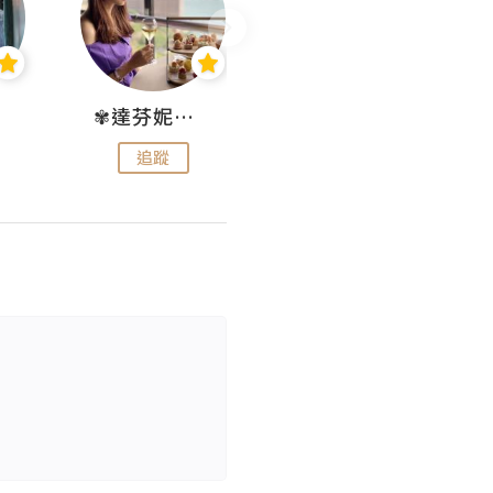
✾達芬妮•愛孩子•愛生活✾
wendysugar享受生活gogogo
追蹤
追蹤