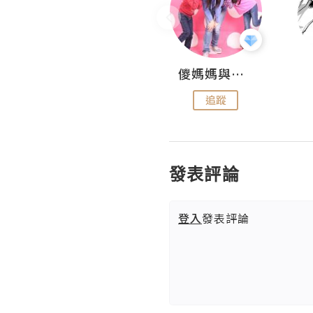
Hahakelly的生活點滴
儍媽媽與兩隻小魔怪之家
追蹤
追蹤
發表評論
登入
發表評論