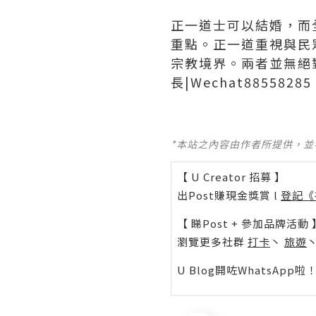
正一道士可以結婚，而
重點。正一道重視與民
宗教境界。兩者並無絕
長|Wechat8855828
*本站之內容由作者所提供，
【 U Creator 招募 】
出Post賺現金獎賞 l
登記《
【 睇Post + 參加品牌活動 
瀏覽更多社群
打卡
丶
旅遊
U Blog開咗WhatsAp