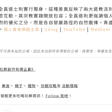
全真道士則實行獨身，這種差異反映了兩大道教派
眾互動，其宗教實踐開放包容；全真道則更強調個
對的優劣之分，而是各自發展路徑的自然選擇。青
5。
|
YouTube
|
Medium
個人香港網路主頁
|
Ublog
並不代表本站的立場。因此本站對所有博客的立場、真實性、準確性
社群創作有價企劃》
】
丶
美食
丶
親子
丶
寵物
丶
扮靚攻略
及
活動情報
p啦！發掘更多吃喝玩樂資訊！
Follow 我哋
！