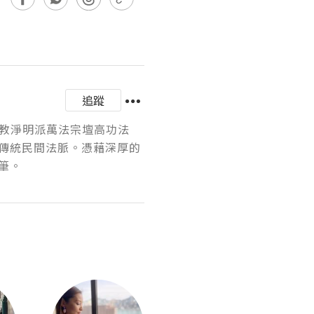
追蹤
道教淨明派萬法宗壇高功法
傳統民間法脈。憑藉深厚的
筆。