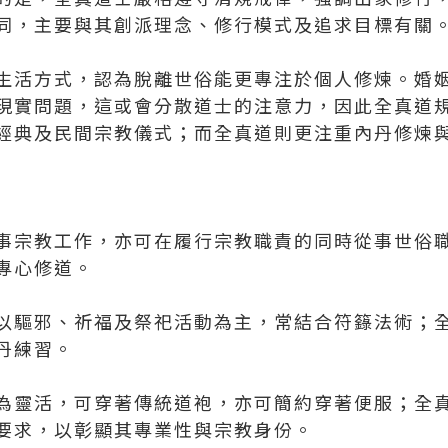
同，主要與其創派理念、修行模式及追求目標有關
生活方式，認為脫離世俗能更專注於個人修煉。婚
現實問題，這或會分散道士的注意力，因此全真道
經典及民間宗教儀式；而全真道則更注重內丹修煉
事宗教工作，亦可在履行宗教職責的同時從事世俗
專心修道。
以驅邪、祈福及祭祀活動為主，常結合符籙法術；
丹練習。
為靈活，可穿著傳統道袍，亦可簡約穿著便服；全
要求，以彰顯其專業性與宗教身份。