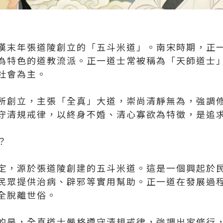
漢末年張道陵創立的「五斗米道」。南宋時期，正
為特色的道教流派。正一道士常被稱為「天師道士
社會為主。
所創立，主張「全真」大道，崇尚清靜無為，強調
守清規戒律，以終身不婚、清心寡欲為特徵，是追
？
定，源於張道陵創建的五斗米道。這是一個興起於
民眾提供治病、辟邪等實用幫助。正一道在發展過
全脫離世俗。
的是，全真道士嚴格遵守清規戒律，強調出家修行