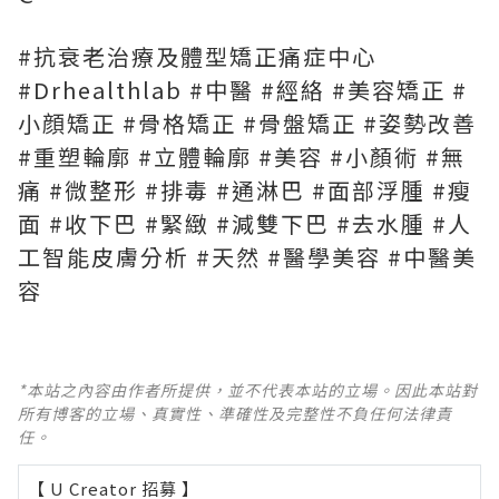
#抗衰老治療及體型矯正痛症中心
#Drhealthlab #中醫 #經絡 #美容矯正 #
小顔矯正 #骨格矯正 #骨盤矯正 #姿勢改善
#重塑輪廓 #立體輪廓 #美容 #小顏術 #無
痛 #微整形 #排毒 #通淋巴 #面部浮腫 #瘦
面 #收下巴 #緊緻 #減雙下巴 #去水腫 #人
工智能皮膚分析 #天然 #醫學美容 #中醫美
容
*本站之內容由作者所提供，並不代表本站的立場。因此本站對
所有博客的立場、真實性、準確性及完整性不負任何法律責
任。
【 U Creator 招募 】