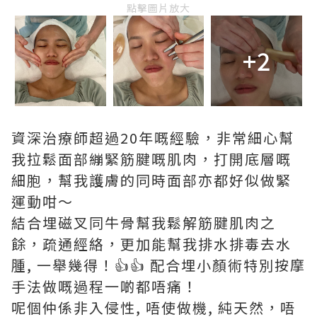
點擊圖片放大
+2
資深治療師超過20年嘅經驗，非常細心幫
我拉鬆面部繃緊筋腱嘅肌肉，打開底層嘅
細胞，幫我護膚的同時面部亦都好似做緊
運動咁～
結合埋磁叉同牛骨幫我鬆解筋腱肌肉之
餘，疏通經絡，更加能幫我排水排毒去水
腫, 一舉幾得！👍👍 配合埋小顏術特別按摩
手法做嘅過程一啲都唔痛！
呢個仲係非入侵性, 唔使做機, 純天然，唔