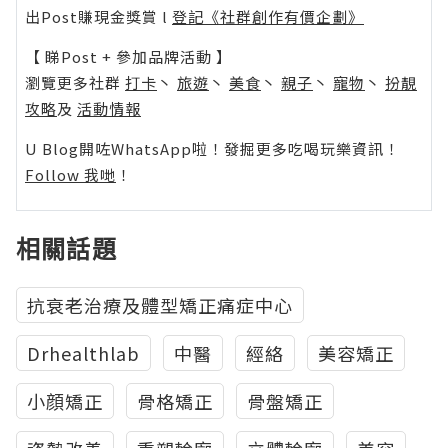
出Post賺現金獎賞 l
登記《社群創作有價企劃》
【 睇Post + 參加品牌活動 】
瀏覽更多社群
打卡
丶
旅遊
丶
美食
丶
親子
丶
寵物
丶
扮靚
攻略
及
活動情報
U Blog開咗WhatsApp啦！發掘更多吃喝玩樂資訊！
Follow 我哋
！
相關話題
抗衰老治療及體型矯正痛症中心
Drhealthlab
中醫
經絡
美容矯正
小顔矯正
骨格矯正
骨盤矯正