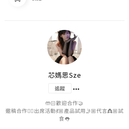
芯媽思Sze
追蹤
🤲🏻歡迎合作🤝

邀稿合作✍🏻出席活動💃🏼產品試用🤳🏼代言👸🏼試
食👅
