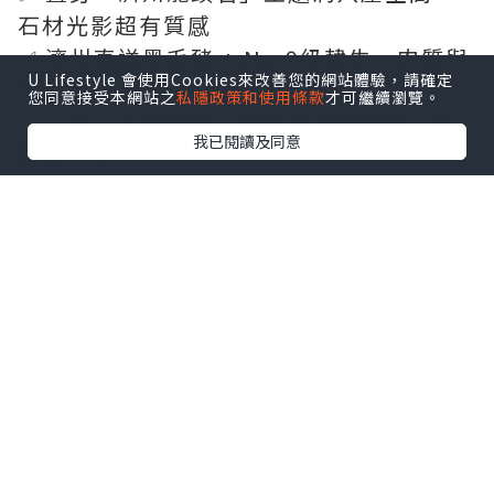
石材光影超有質感
✅ 濟州直送黑毛豬 + No.9級韓牛，肉質與
U Lifestyle 會使用Cookies來改善您的網站體驗，請確定
醬汁配搭一絕
您同意接受本網站之
私隱政策和使用條款
才可繼續瀏覽。
✅ 一對一代烤服務，雙手解放慢慢嘆，私
我已閱讀及同意
隱度十足
✅ 桌距寬敞，即使滿座也不擠擁，氛圍高
級舒適
✅食材全部韓國直送，保存同處理都非常嚴
格
🍽 必試推薦
🥩 濟州屋頂 No.9級韓牛五花 1++
🐖 濟州特選豬肉部位（橫膈膜/豬頸/肩胛
肉）
🍜 濟州風海鮮拉麵 — 湯鮮料足！