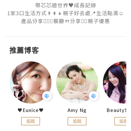
帶芯芯遊世界♥️成長記錄

1家3口生活方式👨‍👩‍👧親子好去處📍生活點滴☺️
產品分享💁🏼‍♀️餐廳🍴分享👍🏻親子優惠
推薦博客
h 夏沫
♥Eunice♥
Amy Ng
追蹤
追蹤
追蹤