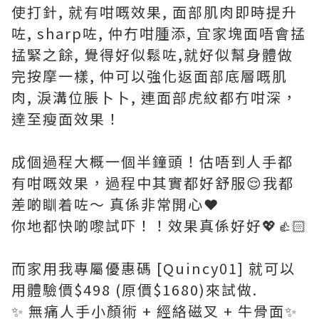
使打針, 就有咁嘅效果, 面部肌肉即時提升
咗, sharp咗, 仲冇咁腫添, 宜家塊面唔會掹
掹緊之餘, 覺得好似鬆咗,就好似幫身體做
完按摩一樣, 仲可以強化返面部底層嘅肌
肉, 淚溝位脹卜卜, 連面部虎紋都冇咁深，
達至瘦面效果！
成個過程大概一個半鐘頭！估唔到人手都
有咁嘅效果，過程中其實都好舒服😌我都
差啲瞓着咗～ 真係非常開心❤️
你地都快啲嚟試吓！！效果真係好好💖👍🏻
而家用我專屬優惠碼 [Quincy01] 就可以
用體驗價$498 (原價$1680)來試做.
✨ 無痛人手小顏術 + 經絡磁叉 + 牛骨面✨