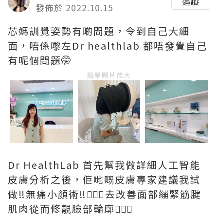
追蹤
發佈於 2022.10.15
芯媽訓覺姿勢有啲問題，令到自己大細
面，唔係嚟左Dr healthlab 都唔發覺自己
有呢個問題🤭
點擊圖片放大
Dr HealthLab 首先幫我做詳細人工智能
皮膚分析之後，佢哋嘅皮膚專家建議我試
做‼️無痛小顏術‼️🧖🏻‍♀️去改善面部繃緊筋腱
肌肉從而修靚臉部輪廓💆🏻‍♀️