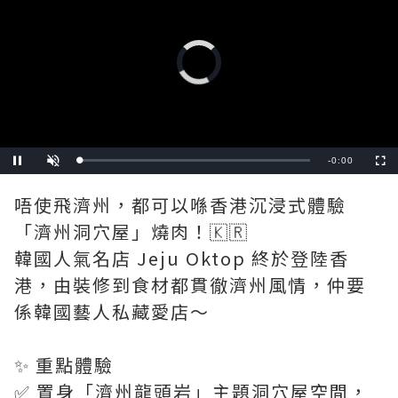
Video
Player
is
loading.
Remaining
-
0:00
Loaded
:
Pause
Unmute
Fullscre
0%
Time
唔使飛濟州，都可以喺香港沉浸式體驗
「濟州洞穴屋」燒肉！🇰🇷
韓國人氣名店 Jeju Oktop 終於登陸香
港，由裝修到食材都貫徹濟州風情，仲要
係韓國藝人私藏愛店～
✨ 重點體驗
✅ 置身「濟州龍頭岩」主題洞穴屋空間，