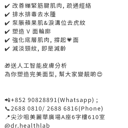
✔️ 改善繃緊筋腱肌肉, 疏通經絡
✔️ 排水排毒去水腫
✔️ 泵脹蘋果肌&淚溝位去虎紋
✔️ 塑造 V 面輪廓
✔️ 強化底層肌肉, 撐起💗面
✔️ 減淡頸紋, 即是減齡
🎁送人工智能皮膚分析
為你塑造完美面型, 幫大家變靚啲😍
📲+852 90828891(Whatsapp) ;
📞2688 0810/ 2688 6816(Phone)
📍尖沙咀美麗華廣場A座6字樓610室
@dr.healthlab