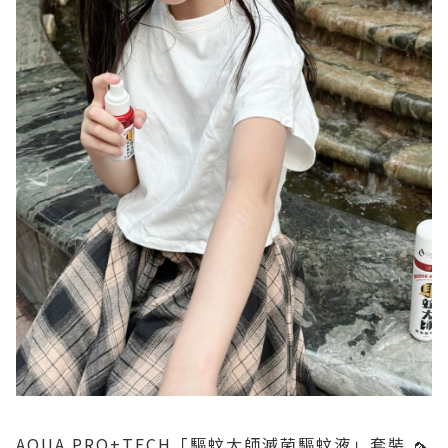
AQUA PRO+TECH「驅蚊大師滅菌驅蚊液」套裝 🦟