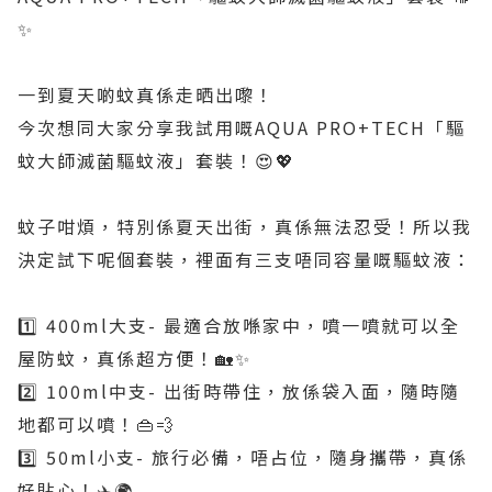
✨
一到夏天啲蚊真係走晒出嚟！
今次想同大家分享我試用嘅AQUA PRO+TECH「驅
蚊大師滅菌驅蚊液」套裝！😍💖
蚊子咁煩，特別係夏天出街，真係無法忍受！所以我
決定試下呢個套裝，裡面有三支唔同容量嘅驅蚊液：
1️⃣ 400ml大支- 最適合放喺家中，噴一噴就可以全
屋防蚊，真係超方便！🏡✨
2️⃣ 100ml中支- 出街時帶住，放係袋入面，隨時隨
地都可以噴！👜💨
3️⃣ 50ml小支- 旅行必備，唔占位，隨身攜帶，真係
好貼心！✈️🌍