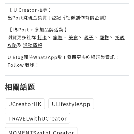
【 U Creator 招募 】
出Post賺現金獎賞 l
登記《社群創作有價企劃》
【 睇Post + 參加品牌活動 】
瀏覽更多社群
打卡
丶
旅遊
丶
美食
丶
親子
丶
寵物
丶
扮靚
攻略
及
活動情報
U Blog開咗WhatsApp啦！發掘更多吃喝玩樂資訊！
Follow 我哋
！
相關話題
UCreatorHK
ULifestyleApp
TRAVELwithUCreator
MOMENTSwithUCreator