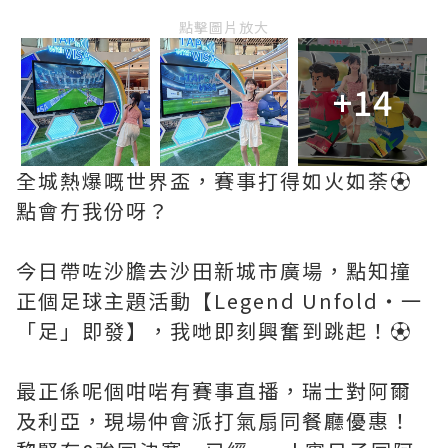
點擊圖片放大
+14
全城熱爆嘅世界盃，賽事打得如火如荼⚽️
點會冇我份呀？
今日帶咗沙膽去沙田新城市廣場，點知撞
正個足球主題活動【Legend Unfold・一
「足」即發】，我哋即刻興奮到跳起！⚽️
最正係呢個咁啱有賽事直播，瑞士對阿爾
及利亞，現場仲會派打氣扇同餐廳優惠！