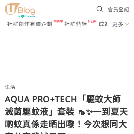
會員登記
社群創作有價企劃
社群熱話
成為U Creato
更多
生活
AQUA PRO+TECH「驅蚊大師
滅菌驅蚊液」套裝 🦟✨一到夏天
啲蚊真係走晒出嚟！今次想同大