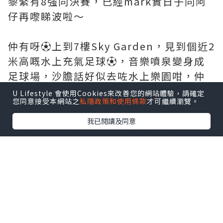
黎緊有8強同決賽，已經mark實日子同阿
仔再嚟睇波啦～
仲有呀⚽️上到7樓Sky Garden，見到個近2
米高嘅水上充氣足球⚽️，音樂噴泉變身成
足球場，沙膽話好似去咗水上樂園咁，仲
有啊，只要7樓消費滿$100換咗支煙花水
U Lifestyle 會使用Cookies來改善您的網站體驗，請確定
您同意接受本網站之
私隱政策和使用條款
才可繼續瀏覽。
槍，玩到成身濕晒都勁開心💦
我已閱讀及同意
最後，緊係要去埋1樓羅馬圓形競技場，
Visa互動體驗館同LEGO®️展覽。
Visa互動體驗館：真係好過癮！原來只要
用Visa卡簽賬滿指定金額，就可以玩「一
『拍』變球星AI自拍亭」，AI即時幫我生