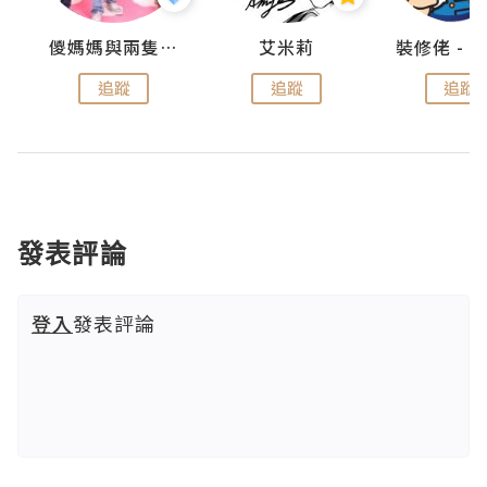
點滴
儍媽媽與兩隻小魔怪之家
艾米莉
追蹤
追蹤
追蹤
發表評論
登入
發表評論