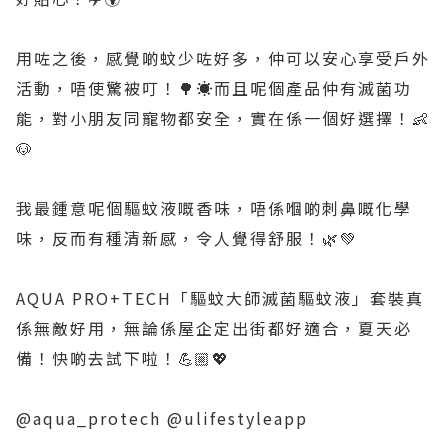
用咗之後，感覺啲蚊少咗好多，仲可以安心享受戶外
活動，唔使驚被叮！🌳☀️而且呢個產品仲有滅菌功
能，對小朋友同寵物都安全，實在係一個好選擇！👶
🐶
我最鍾意呢個驅蚊液嘅香味，唔係嗰啲刺鼻嘅化學
味，反而有種清新感，令人覺得舒服！🌿💚
AQUA PRO+TECH「驅蚊大師滅菌驅蚊液」套裝真
係無敵好用，無論係屋企定出街都好適合，夏天必
備！快啲去試下啦！💪🏼💖
@aqua_protech @ulifestyleapp