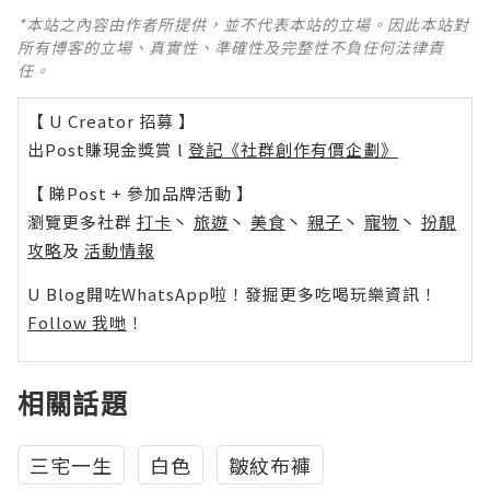
*本站之內容由作者所提供，並不代表本站的立場。因此本站對
所有博客的立場、真實性、準確性及完整性不負任何法律責
任。
【 U Creator 招募 】
出Post賺現金獎賞 l
登記《社群創作有價企劃》
【 睇Post + 參加品牌活動 】
瀏覽更多社群
打卡
丶
旅遊
丶
美食
丶
親子
丶
寵物
丶
扮靚
攻略
及
活動情報
U Blog開咗WhatsApp啦！發掘更多吃喝玩樂資訊！
Follow 我哋
！
相關話題
三宅一生
白色
皺紋布褲