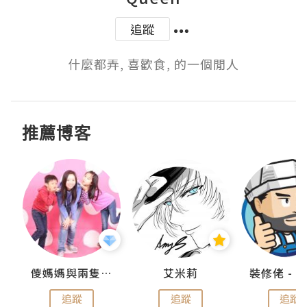
追蹤
什麼都弄, 喜歡食, 的一個閒人
推薦博客
點滴
儍媽媽與兩隻小魔怪之家
艾米莉
追蹤
追蹤
追蹤