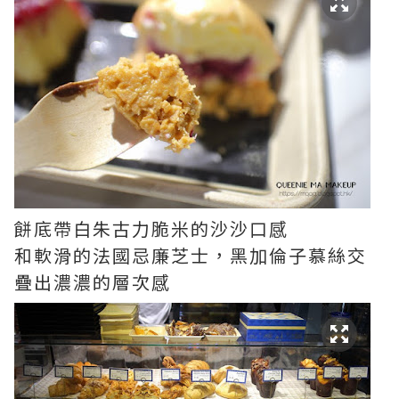
餅底帶白朱古力脆米的沙沙口感
和軟滑的法國忌廉芝士，黑加倫子慕絲交
疊出濃濃的層次感