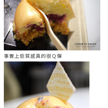
事實上佢質感真的很Ｑ彈