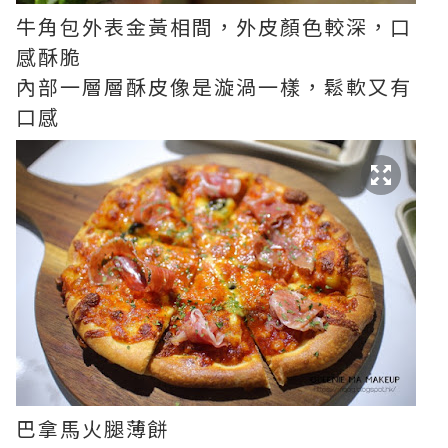
牛角包外表金黃相間，外皮顏色較深，口
感酥脆
內部一層層酥皮像是漩渦一樣，鬆軟又有
口感
巴拿馬火腿薄餅