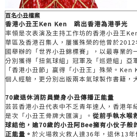
百名小丑檔案
香港小丑王
Ken Ken
跳出香港為港爭光
率領是次表演及主持工作坊的香港小丑王Ken
華區及香港召集人，屢獲殊榮的他曾於201
國舉辦的「世界小丑錦標賽」，以最專業的一
分別獲得「扭氣球組」冠軍及「巡遊組」亞
「香港小丑節」贏得「小丑王」殊榮。Ken 
個人經驗，更分別出版兩本氣球製作書籍，
70
歲退休消防員變身小丑傳播正能量
芸芸香港小丑代表中不乏青年達人，香港年紀
是次「小丑王骨牌大匯演」。
從前手執
水喉
球結他，
逾
70
歲的小丑阿
Bee
擁有小伙子般
正能量
。
於火場救火救人達36年，退休13年