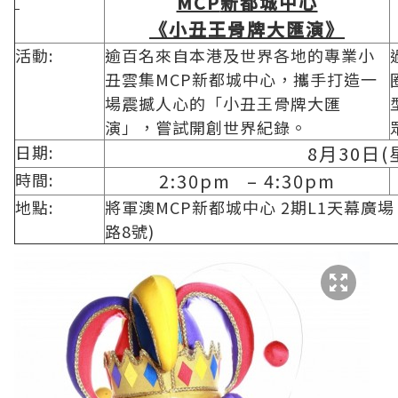
MCP
新都城中心
《小丑王骨牌大匯演》
活動:
逾百名來自本港及世界各地的專業小
丑雲集MCP新都城中心，攜手打造一
場震撼人心的「小丑王骨牌大匯
演」，嘗試開創世界紀錄。
日期:
8月30日(
時間:
2:30pm – 4:30pm
地點:
將軍澳MCP新都城中心 2期L1天幕廣場 
路8號)