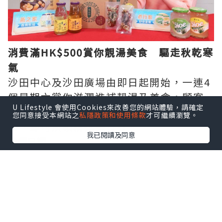
消費滿
HK$500
賞你靚湯美食 驅走秋乾寒
氣
沙田中心及沙田廣場由即日起開始，一連4
個星期六賞你滋潤進補靚湯及美食，顧客
U Lifestyle 會使用Cookies來改善您的網站體驗，請確定
只需在場內以電子貨幣消費滿HK$500或以
您同意接受本網站之
私隱政策和使用條款
才可繼續瀏覽。
上，即可換領精選美食券。
我已閱讀及同意
換領日期
換領禮品
10月15日起至換完即
燕之家-燕窩飲品券三張 (價值H
止
10月22日起至換完即
老行家-即食蘆薈券兩張 (價值H
止
10月29日起至換完即
位元堂-花膠瑤柱響螺燉烏雞湯湯