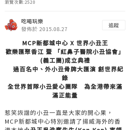
瀏覽次數:2520
吃喝玩樂
追蹤
發佈於 2015.08.27
MCP
新都城中心
X
世界小丑王
歡樂匯聚香江
暨
「紅鼻子醫院小丑協會」
(
義工團
)
成立典禮
過百名中、外小丑骨牌大匯演
創世界紀
錄
全世界首隊小丑愛心團隊 為全港帶來滿
滿正能量
惹笑詼諧的小丑一直是大家的開心果，
MCP新都城中心特別邀請了揚威海外的香
港本地
小丑王吳浩賓先生
(
Ken Ken)
率領