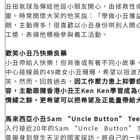
丑扭氣球及彈結他逗小朋友開心，由拯救性
靈。時常開懷大笑的他笑說：「學做小丑獲
朗，主動得多！很喜歡以小丑身份哄別人開心
工奬，表揚他積極參與義工活動。
歡笑小丑乃快樂良藥
小丑帶給人快樂！但背後或有著不同小故事
中心接線員的49歲女小丑珊珊，希望以扭波
笑。然而，回首過去，
因工作壓力患上抑鬱
容，主動跟隨
香港小丑王
Ken Ken
學習成為
情緒之餘，更希望可以把希望及正能量帶給
馬來西亞小丑
Sam “Uncle Button” Te
入行接近20年的Sam “Uncle Button
曾親身到發生天災的國家探訪，將自己的一