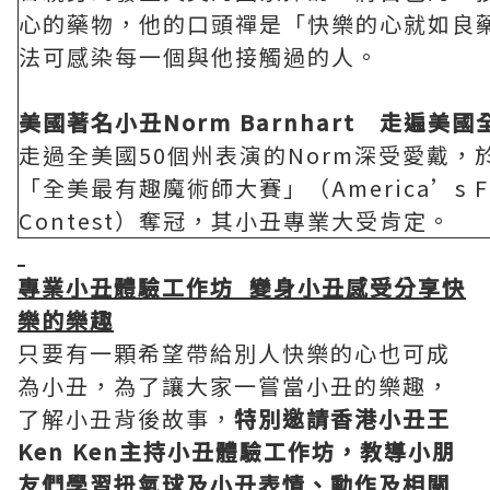
心的藥物，他的口頭禪是「快樂的心就如良
法可感染每一個與他接觸過的人。
美國著名小丑
Norm Barnhart
走遍美國
走過全美國50個州表演的Norm深受愛戴，
「全美最有趣魔術師大賽」（America’s Funn
Contest）奪冠，其小丑專業大受肯定。
專業小丑體驗工作坊
變身小丑感受分享快
樂的樂趣
只要有一顆希望帶給別人快樂的心也可成
為小丑，為了讓大家一嘗當小丑的樂趣，
了解小丑背後故事，
特別邀請香港小丑王
Ken Ken
主持小丑體驗工作坊，教導小朋
友們學習扭氣球及小丑表情、動作及相關