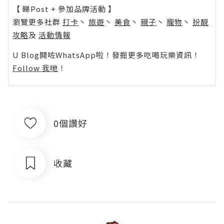
【 睇Post + 參加品牌活動 】
瀏覽更多社群
打卡
丶
旅遊
丶
美食
丶
親子
丶
寵物
丶
扮靚
攻略
及
活動情報
U Blog開咗WhatsApp啦！發掘更多吃喝玩樂資訊！
Follow 我哋
！
0個讚好
收藏