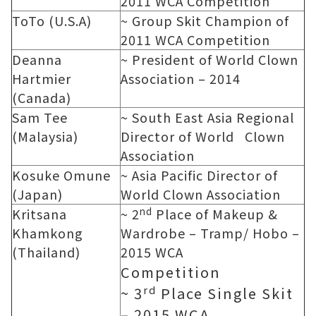
2011 WCA Competition
ToTo (U.S.A)
~ Group Skit Champion of
2011 WCA Competition
Deanna
~ President of World Clown
Hartmier
Association – 2014
(Canada)
Sam Tee
~ South East Asia Regional
(Malaysia)
Director of World Clown
Association
Kosuke Omune
~ Asia Pacific Director of
(Japan)
World Clown Association
nd
Kritsana
~ 2
Place of Makeup &
Khamkong
Wardrobe – Tramp/ Hobo –
(Thailand)
2015 WCA
Competition
rd
~ 3
Place Single Skit
– 2015 WCA