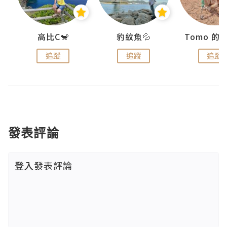
)
高比C🐒
豹紋魚💦
追蹤
追蹤
追蹤
發表評論
登入
發表評論