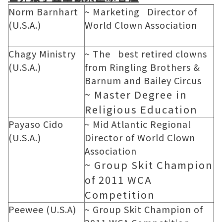
Norm Barnhart
~ Marketing Director of
(U.S.A.)
World Clown Association
Chagy Ministry
~ The best retired clowns
(U.S.A.)
from Ringling Brothers &
Barnum and Bailey Circus
~ Master Degree in
Religious Education
Payaso Cido
~ Mid Atlantic Regional
(U.S.A.)
Director of World Clown
Association
~ Group Skit Champion
of 2011 WCA
Competition
Peewee (U.S.A)
~ Group Skit Champion of