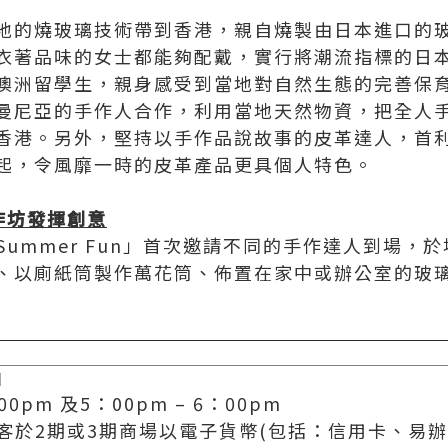
地的燒玻璃技術帶到香港，親自燒製由日本進口的
衣著品味的女士都能夠配戴，實行將潮流指標的日
澳洲留學生，親身感受到當地對自然生態的完善保
曼尼亞的手作人合作，利用當地天然物資，把全人
香港。另外，堅持以手作品說故事的皮革達人，首
起，令風靡一時的皮革產品更具個人特色。
作坊發揮創意
日Summer Fun」首次邀請不同的手作達人到場
、以廁紙筒製作萬花筒、佈置在家中或辦公室的玻璃
日
00pm 及5：00pm – 6：00pm
客於2期或3期商場以電子貨幣(包括：信用卡、易