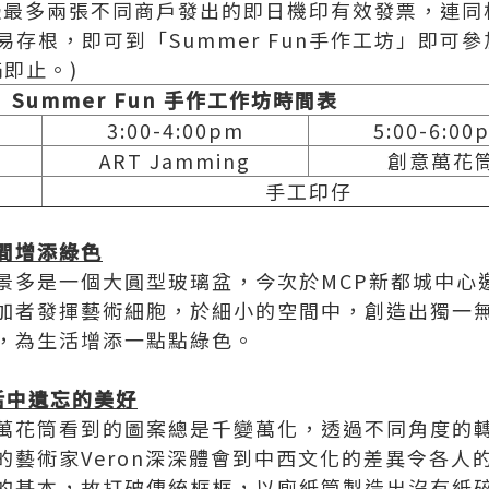
憑最多兩張不同商戶發出的即日機印有效發票，連同
存根，即可到「Summer Fun手作工坊」即可
即止。)
Summer Fun
手作工作坊時間表
3:00-4:00pm
5:00-6:00
ART Jamming
創意萬花
手工印仔
間增添綠色
景多是一個大圓型玻璃盆，今次於MCP新都城中心
加者發揮藝術細胞，於細小的空間中，創造出獨一
，為生活增添一點點綠色。
活中遺忘的美好
萬花筒看到的圖案總是千變萬化，透過不同角度的
的藝術家Veron深深體會到中西文化的差異令各人
的基本，故打破傳統框框，以廁紙筒製造出沒有紙