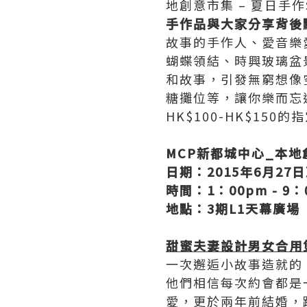
地創意市集 – 夏日手
手作品與大家分享背後
故事的手作人、愛音樂
蝴蝶領結、時興玻璃盆
和故事，引發無窮想像
糖攤位等，讓你樂而忘
HK$100-HK$150的
MCP
新都城中心
_
本地
日期：
2015
年
6
月
27
日
時間：
1
：
00pm - 9
：
地點：
3
期
L1
天幕廣場
甜蜜夫妻設計男女合用
一次邂逅小故事造就的「約 
他們相信每次約會都是
愛，更於兩年前結婚，