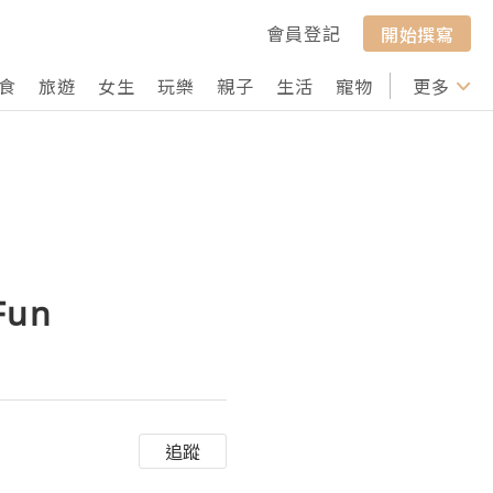
會員登記
開始撰寫
食
旅遊
女生
玩樂
親子
生活
寵物
行山
更多
打卡
un
追蹤