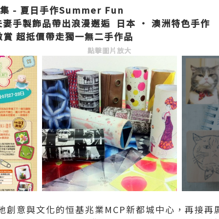
集
-
夏日手作
Summer Fun
夫妻手製飾品帶出浪漫
邂逅
日本
·
澳洲特色手作
激賞
超抵價帶走獨一無二手作品
點擊圖片放大
地創意與文化的恒基兆業MCP新都城中心，再接再