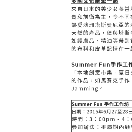
多國文化匯聚一起
來自日本的美少女將當
貴和前衛為主，令不同
熱愛澳洲塔斯曼尼亞的
天然的產品，便與塔斯
如護膚品、精油等帶到
的布料和皮革配搭在一
Summer Fun
手作工
「本地創意市集 - 夏
的作品，如馬賽克手作
Jamming。
Summer Fun
手作工作坊
日期：2015年6月27至28
時間：3：00pm - 4：
參加辦法：推廣期內顧