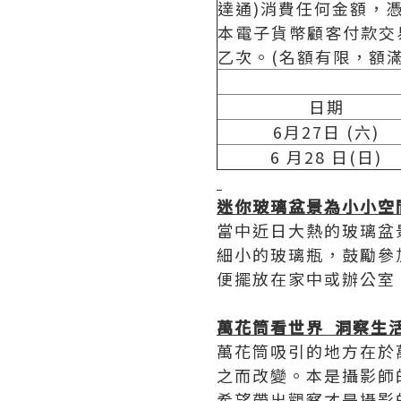
達通)消費任何金額，
本電子貨幣顧客付款交易
乙次。(名額有限，額滿
日期
6月27日 (六)
6 月28 日(日)
迷你玻璃盆景為小小空
當中近日大熱的玻璃盆
細小的玻璃瓶，鼓勵參
便擺放在家中或辦公室
萬花筒看世界
洞察生
萬花筒吸引的地方在於
之而改變。本是攝影師
希望帶出觀察才是攝影