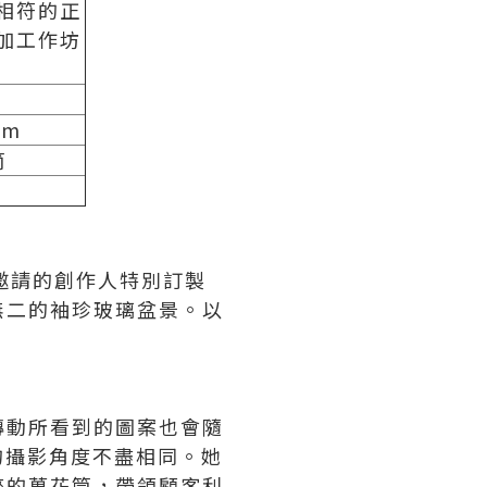
相符的正
參加工作坊
pm
筒
邀請的創作人特別訂製
無二的袖珍玻璃盆景。以
轉動所看到的圖案也會隨
的攝影角度不盡相同。她
碎的萬花筒，帶領顧客利