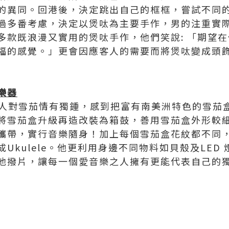
的異同。回港後，決定跳出自己的框框，嘗試不同
過多番考慮，決定以煲呔為主要手作，男的注重實
多款既浪漫又實用的煲呔手作，他們笑說: 「期望
福的感覺。」更會因應客人的需要而將煲呔變成頭
樂器
ik」創辦人對雪茄情有獨鍾，感到把富有南美洲特色的雪
將雪茄盒升級再造改裝為箱鼓，善用雪茄盒外形較
攜帶，實行音樂隨身！加上每個雪茄盒花紋都不同
Ukulele。他更利用身邊不同物料如貝殼及LED
他撥片，讓每一個愛音樂之人擁有更能代表自己的