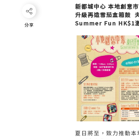
新都城中心
本地創意市
升級再造
雪茄盒箱鼓
Summer Fun HK$1
分享
分享
夏日將至，致力推動本