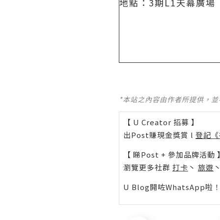
地點：3期L1天幕廣場
*本站之內容由作者所提供，
【 U Creator 招募 】
出Post賺現金獎賞 l
登記《
【 睇Post + 參加品牌活動 
瀏覽更多社群
打卡
丶
旅遊
U Blog開咗WhatsAp