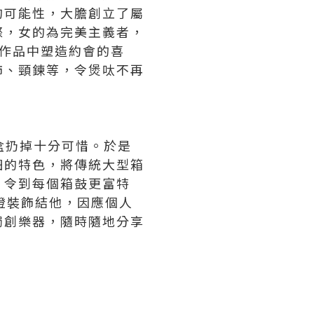
的可能性，大膽創立了屬
際，女的為完美主義者，
在作品中塑造約會的喜
飾、頸鍊等，令煲呔不再
茄盒扔掉十分可惜。於是
細的特色，將傳統大型箱
，令到每個箱鼓更富特
 燈裝飾結他，因應個人
獨創樂器，隨時隨地分享