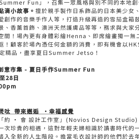
作Summer Fun」，召集一眾風格與別不同的本
點滴小故事。
擅於親手製作日系飾品的日本美少女
愛創作的音樂手作人等，打造升級再造的雪茄盒箱
景、香薰首飾、澳洲天然護膚品等等，務求與大家
空間！場內更有身體彩繪Henna、即席繪畫獨一無
返！顧客於場內憑任何金額的消費，即有機會以HK
指定精品，盡享夏日Summer Jetso！
創意市集
-
夏日手作
Summer Fun
至
28
日
00pm
煲呔
帶來
邂逅
·
幸福感覺
· 會 設計工作室」(Novios Design Stud
一次珍貴的相遇，這對年輕夫婦相識於讀書時代的
踏入全新的人生階段。擔當毛衣設計師的他們於去