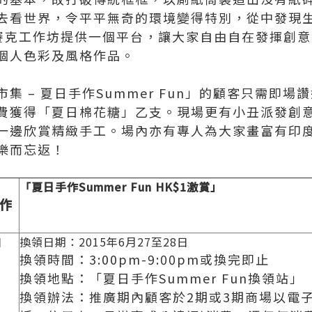
去看世界，令平平無奇的環境變得特別，從中發現生
和馬賽克工作坊提供一個平台，讓大家自由自在發揮創
個人色彩及風格作品。
 – 夏日手作Summer Fun」的顧客只需即場讚好 /
費獲得「夏日棉花糖」乙支。現場更有小丑派發創
一邊欣賞精緻手工。場內亦有專人為大家畫富有印度色
樂而忘返！
「
夏日手作
Summer Fun HK$1
激賞
」
作
日
換領日期：2015年6月27至28日
換領時間：3:00pm-9:00pm或換完即止
換領地點：「夏日手作Summer Fun換領站」
換領辦法：推廣期內顧客於2期或3期商場以電子