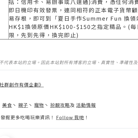
括：信用卡、易辦事或八達通)消費，憑任何消
即日機印有效發票，連同相符的正本電子貨幣顧
易存根，即可到「夏日手作Summer Fun 換
HK$1換領原價HK$100-$150之指定精品。(
限，先到先得，換完即止)
並不代表本站的立場。因此本站對所有博客的立場、真實性、準確性
社群創作有價企劃》
】
丶
美食
丶
親子
丶
寵物
丶
扮靚攻略
及
活動情報
p啦！發掘更多吃喝玩樂資訊！
Follow 我哋
！