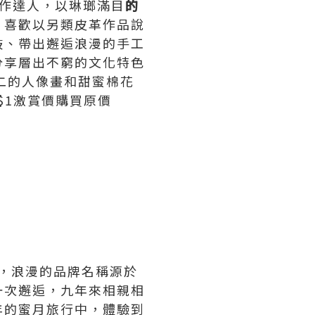
地創作達人，以琳瑯滿目
的
、喜歡以另類皮革作品說
鼓、帶出邂逅浪漫的手工
分享層出不窮的文化特色
二的人像畫和甜蜜棉花
$1激賞價購買原價
io)，浪漫的品牌名稱源於
一次邂逅，九年來相親相
年的蜜月旅行中，體驗到