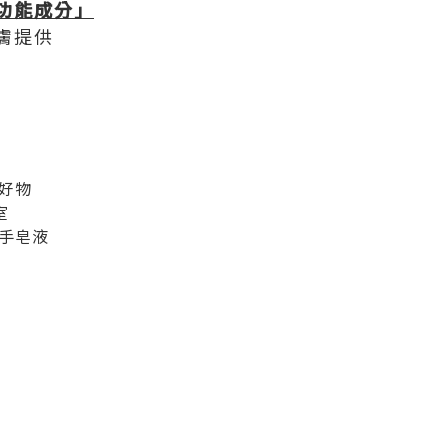
e功能成分」
膚提供
好物
室
手皂液
力