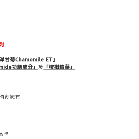
列
洋甘菊Chamomile ET」
mide功能成分」
及
「桉樹精華」
時刻擁有
品牌