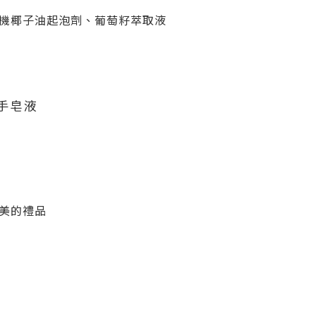
機椰子油起泡劑、葡萄籽萃取液
手皂液
美的禮品
^