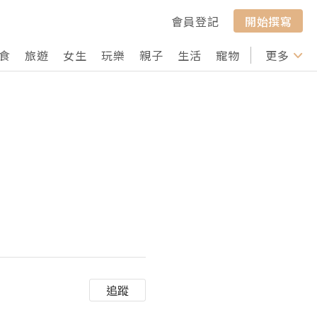
會員登記
開始撰寫
食
旅遊
女生
玩樂
親子
生活
寵物
行山
更多
打卡
追蹤