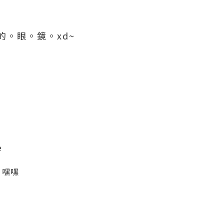
的。眼。鏡。xd~
e
, 嘿嘿