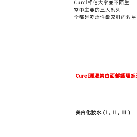
Curel相信大家並不陌生
當中主要的三大系列
全都是乾燥性敏感肌的救星!
Curel潤浸美白面部護理系
美白化妝水 (I , II , III )