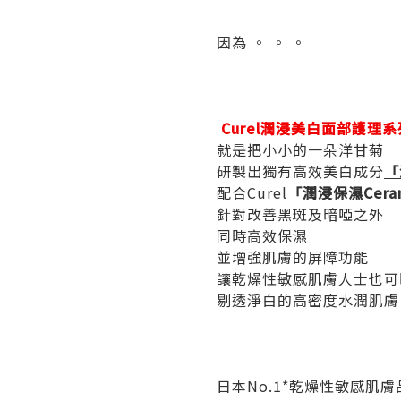
因為 。 。 。
Curel潤浸美白面部護理系
就是把小小的一朵洋甘菊
研製出獨有高效美白成分
「
配合Curel
「潤浸保濕Cera
針對改善黑斑及暗啞之外
同時高效保濕
並增強肌膚的屏障功能
讓乾燥性敏感肌膚人士也可
剔透淨白的高密度水潤肌膚
日本No.1*乾燥性敏感肌膚