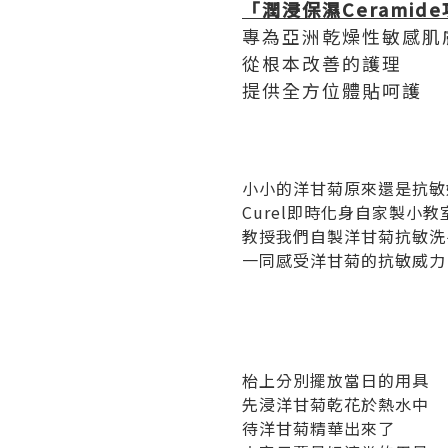
「潤浸保濕Ceramid
專為亞洲乾燥性敏感肌
從根本改善的護理
提供全方位體貼呵護
小小的洋甘菊原來還是抗敏
Curel即時化身自家製小教
教授我們自製洋甘菊抗敏洗
一同感受洋甘菊的抗敏威
枱上分別擺放當日的用具
先浸洋甘菊乾花於熱水中
待洋甘菊精華出來了