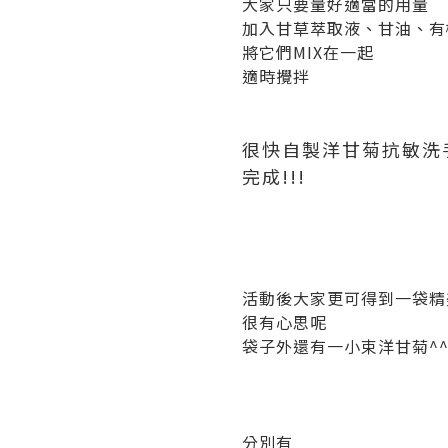
大家只要量好適當的用量
加入甘草萃取液、甘油、有
將它們MIX在一起
適時攪拌
很快自製洋甘菊抗敏洗
完成!!!
活動後大家更可得到一袋精
很有心思呢
袋子外還有一小束洋甘菊^
分別有