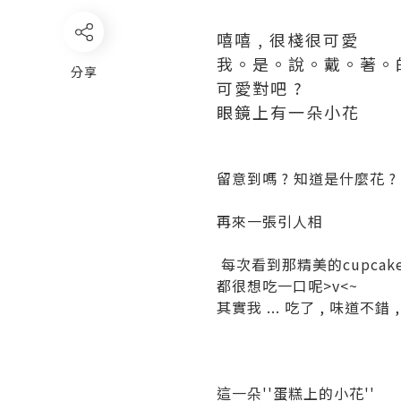
嘻嘻 , 很棧很可愛
我。是。說。戴。著。
分享
可愛對吧 ?
眼鏡上有一朵小花
留意到嗎 ? 知道是什麼花 ?
再來一張引人相
每次看到那精美的cupcak
都很想吃一口呢>v<~
其實我 ... 吃了 , 味道不錯 
這一朵''蛋糕上的小花''