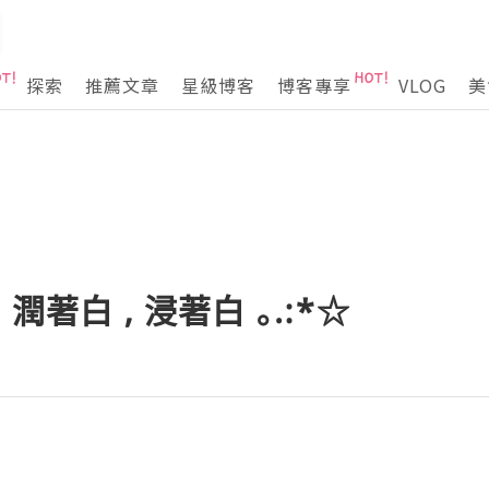
探索
推薦文章
星級博客
博客專享
VLOG
美
)o 潤著白 , 浸著白 ｡.:*☆