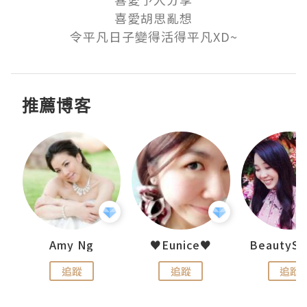
喜愛胡思亂想

令平凡日子變得活得平凡XD~
推薦博客
h 夏沫
Amy Ng
♥Eunice♥
追蹤
追蹤
追蹤