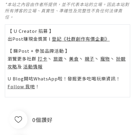
*本站之內容由作者所提供，並不代表本站的立場。因此本站對
所有博客的立場、真實性、準確性及完整性不負任何法律責
任。
【 U Creator 招募 】
出Post賺現金獎賞 l
登記《社群創作有價企劃》
【 睇Post + 參加品牌活動 】
瀏覽更多社群
打卡
丶
旅遊
丶
美食
丶
親子
丶
寵物
丶
扮靚
攻略
及
活動情報
U Blog開咗WhatsApp啦！發掘更多吃喝玩樂資訊！
Follow 我哋
！
0個讚好