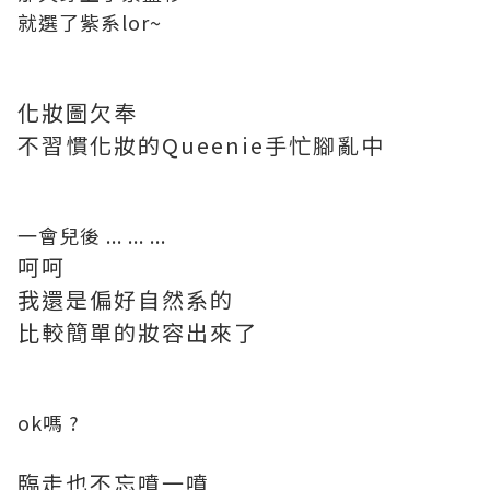
就選了紫系lor~
化妝圖欠奉
不習慣化妝的Queenie手忙腳亂中
一會兒後 ... ... ...
呵呵
我還是偏好自然系的
比較簡單的妝容出來了
ok嗎 ?
臨走也不忘噴一噴