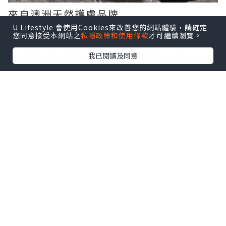
來自澳洲天然護膚品牌
COAST TO COAST
U Lifestyle 會使用Cookies來改善您的網站體驗，請確定
您同意接受本網站之
私隱政策和使用條款
才可繼續瀏覽。
系列產品採用澳洲本土植物及有機成份
我已閱讀及同意
包括塔斯曼尼亞海帶、海歐芹及海洋胜肽
等
配合草本精華、純正香薰油
同時所有產品均無經過動物測試
這個天氣自然用得更為放心安心!!!