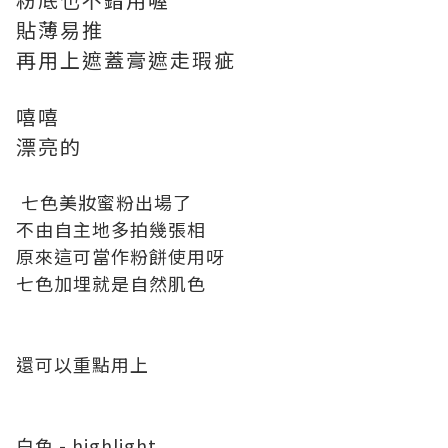
貼薄易推
再用上遮蓋膏遮走瑕疵
嘻嘻
漂亮的
七色美妝蜜粉出場了
不由自主地多拍幾張相
原來這可當作粉餅使用呀
七色加埋就是自然肌色
還可以重點用上
白色 - highlight