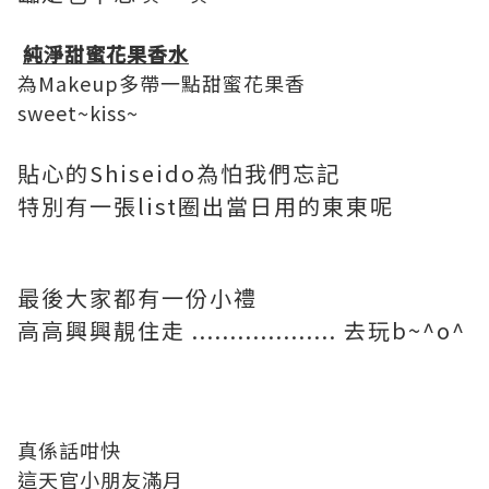
純淨甜蜜花果香水
為Makeup多帶一點甜蜜花果香
sweet~kiss~
貼心的Shiseido為怕我們忘記
特別有一張list圈出當日用的東東呢
最後大家都有一份小禮
高高興興靚住走 ................... 去玩b~^o^
真係話咁快
這天官小朋友滿月