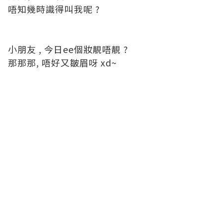
唔知幾時識得叫我呢 ?
小朋友 , 今日ee個妝靚唔靚 ?
那那那, 唔好又皺眉呀 xd~