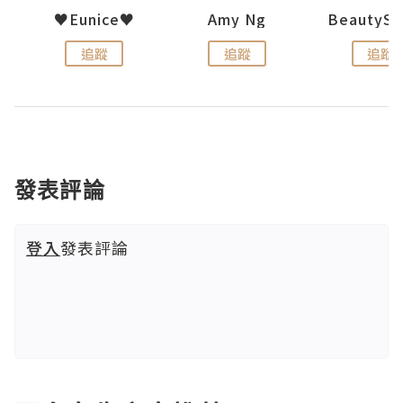
h 夏沫
♥Eunice♥
Amy Ng
追蹤
追蹤
追蹤
發表評論
登入
發表評論