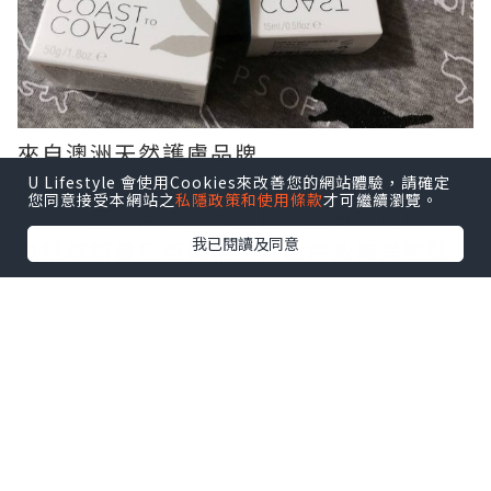
來自澳洲天然護膚品牌
COAST TO COAST
U Lifestyle 會使用Cookies來改善您的網站體驗，請確定
您同意接受本網站之
私隱政策和使用條款
才可繼續瀏覽。
系列產品採用澳洲本土植物及有機成份
我已閱讀及同意
包括塔斯曼尼亞海帶、海歐芹及海洋胜肽
等
配合草本精華、純正香薰油
同時所有產品均無經過動物測試
這個天氣自然用得更為放心安心!!!