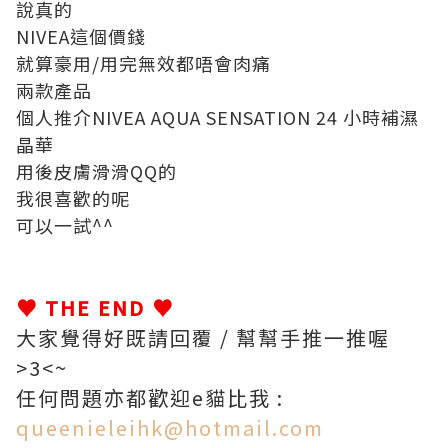
說真的
NIVEA這個價錢
就算豪用/用完無效都唔會肉痛
兩款產品
個人推介NIVEA AQUA SENSATION 24 小時補濕
晶華
用後皮膚滑滑QQ的
我很喜歡的呢
可以一試^^
♥ THE END ♥
大家覺得好既請回覆 / 幫幫手推一推喔
>3<~
任何問題亦都歡迎e貓比我 :
queenieleihk@hotmail.com