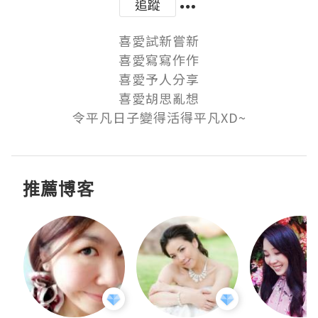
追蹤
喜愛試新嘗新

喜愛寫寫作作

喜愛予人分享

喜愛胡思亂想

令平凡日子變得活得平凡XD~
推薦博客