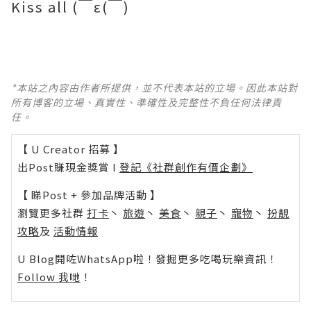
Kiss all (￣ε(￣)
*本站之內容由作者所提供，並不代表本站的立場。因此本站對
所有博客的立場、真實性、準確性及完整性不負任何法律責
任。
【 U Creator 招募 】
出Post賺現金獎賞 l
登記《社群創作有價企劃》
【 睇Post + 參加品牌活動 】
瀏覽更多社群
打卡
丶
旅遊
丶
美食
丶
親子
丶
寵物
丶
扮靚
攻略
及
活動情報
U Blog開咗WhatsApp啦！發掘更多吃喝玩樂資訊！
Follow 我哋
！