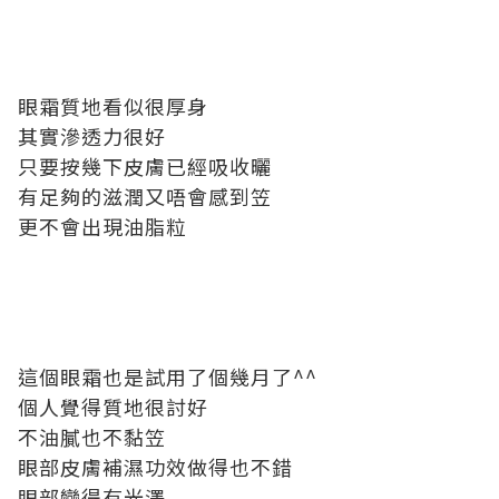
眼霜質地看似很厚身
其實滲透力很好
只要按幾下皮膚已經吸收曬
有足夠的滋潤又唔會感到笠
更不會出現油脂粒
這個眼霜也是試用了個幾月了^^
個人覺得質地很討好
不油膩也不黏笠
眼部皮膚補濕功效做得也不錯
眼部變得有光澤