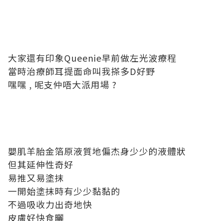
大家還有印象Queenie早前做左光波療程
當時治療師耳提面命叫我搽多D好野
嘿嘿 , 呢支仲唔大派用場 ?
嬰肌羊胎金箔原液質地偏杰身少少的液體狀
但其延伸性奇好
易推又易塗抹
一開始塗抹時有少少黏黏的
不過吸收力出奇地快
皮膚好快食曬