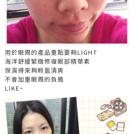
用於眼周的產品重點要夠LIGHT
海洋舒緩緊緻修復眼部精華素
保濕得來夠輕盈清爽
不會加重眼周的負擔
LIKE~