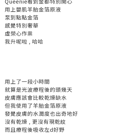
Queenie看到金都特別開心
用上嬰肌羊胎金箔原液
泵到點點金箔
感覺特別奢華
虛榮心作祟
我升呢啦 , 哈哈
用上了一段小時間
就算是光波療程後的頭幾天
皮膚應該會比較乾燥缺水
但我使用了羊胎金箔原液
發覺皮膚的水潤度也出奇地好
沒有乾燥 , 更沒有現乾紋
而且療程後吸收左d好野