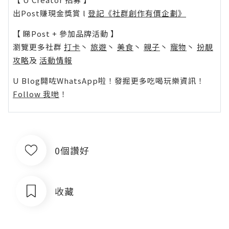
出Post賺現金獎賞 l
登記《社群創作有價企劃》
【 睇Post + 參加品牌活動 】
瀏覽更多社群
打卡
丶
旅遊
丶
美食
丶
親子
丶
寵物
丶
扮靚
攻略
及
活動情報
U Blog開咗WhatsApp啦！發掘更多吃喝玩樂資訊！
Follow 我哋
！
0個讚好
收藏