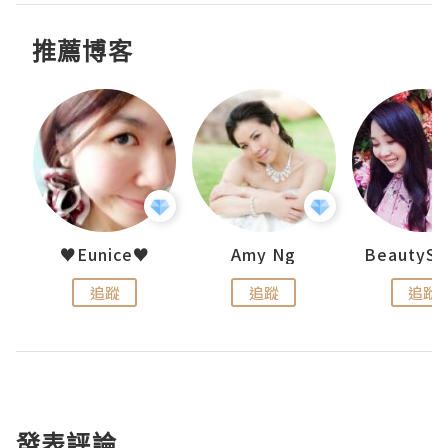
推薦博客
h 夏沫
♥Eunice♥
Amy Ng
追蹤
追蹤
追蹤
發表評論