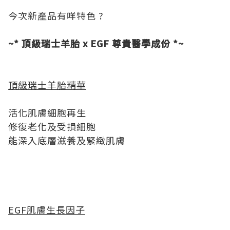
今次新產品有咩特色 ?
~* 頂級瑞士羊胎 x EGF 尊貴醫學成份 *~
頂級瑞士羊胎精華
活化肌膚細胞再生
修復老化及受損細胞
能深入底層滋養及緊緻肌膚
EGF肌膚生長因子