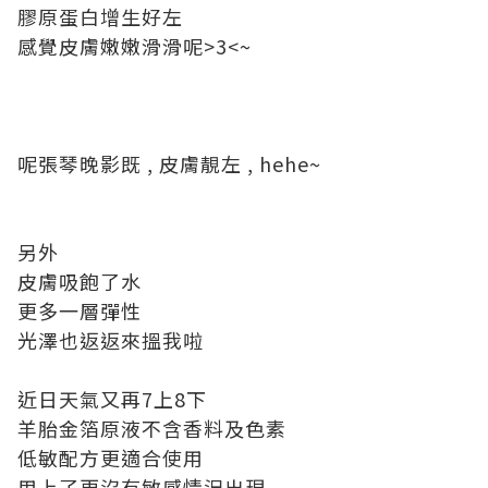
膠原蛋白增生好左
感覺皮膚嫩嫩滑滑呢>3<~
呢張琴晚影既 , 皮膚靚左 , hehe~
另外
皮膚吸飽了水
更多一層彈性
光澤也返返來搵我啦
近日天氣又再7上8下
羊胎金箔原液不含香料及色素
低敏配方更適合使用
用上了更沒有敏感情況出現