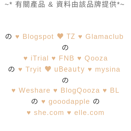
~* 有關產品 & 資料由該品牌提供*~
の
♥
TZ
♥
Blogspot
♥
Glamaclub
の
♥
iTrial
♥
FNB
♥
Qooza
の
♥
uBeauty
♥
Tryit
♥
mysina
の
♥
Weshare
♥
BlogQooza
♥
BL
の
の
♥
gooodapple
♥
she.com
♥
elle.com