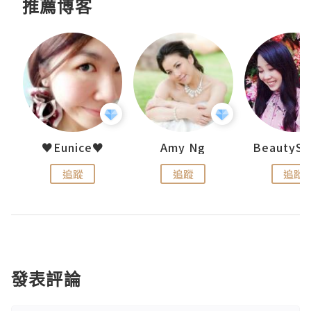
推薦博客
h 夏沫
♥Eunice♥
Amy Ng
追蹤
追蹤
追蹤
發表評論