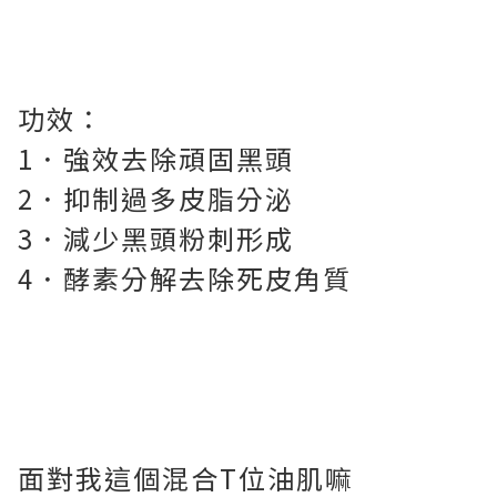
功效：
1．強效去除頑固黑頭
2．抑制過多皮脂分泌
3．減少黑頭粉刺形成
4．酵素分解去除死皮角質
面對我這個混合T位油肌嘛