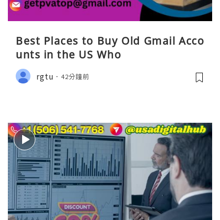
Best Places to Buy Old Gmail Acco
unts in the US Who
rgtu
42分鐘前