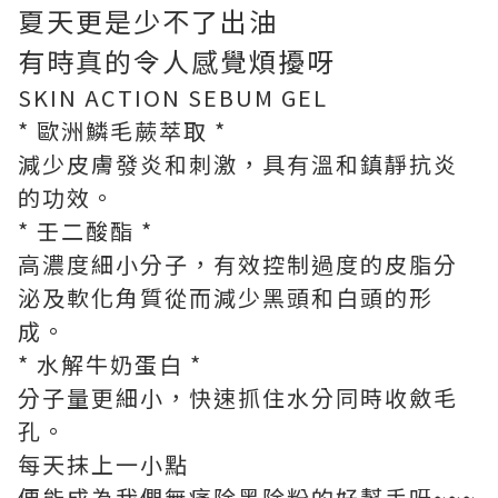
夏天更是少不了出油
有時真的令人感覺煩擾呀
SKIN ACTION SEBUM GEL
* 歐洲鱗毛蕨萃取 *
減少皮膚發炎和刺激，具有溫和鎮靜抗炎
的功效。
* 壬二酸酯 *
高濃度細小分子，有效控制過度的皮脂分
泌及軟化角質從
而減少黑頭和白頭的形
成。
* 水解牛奶蛋白 *
分子量更細小，快速抓住水分同時收斂毛
孔。
每天抹上一小點
便能成為我們無痛除黑除粉的好幫手呀~~~