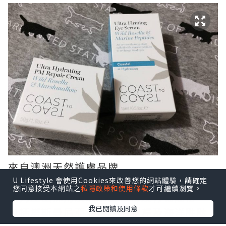
來自澳洲天然護膚品牌
COAST TO COAST
U Lifestyle 會使用Cookies來改善您的網站體驗，請確定
您同意接受本網站之
私隱政策和使用條款
才可繼續瀏覽。
系列產品採用澳洲本土植物及有機成份
我已閱讀及同意
包括塔斯曼尼亞海帶、海歐芹及海洋胜肽