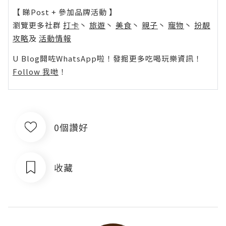
【 睇Post + 參加品牌活動 】
瀏覽更多社群
打卡
丶
旅遊
丶
美食
丶
親子
丶
寵物
丶
扮靚
攻略
及
活動情報
U Blog開咗WhatsApp啦！發掘更多吃喝玩樂資訊！
Follow 我哋
！
0個讚好
收藏