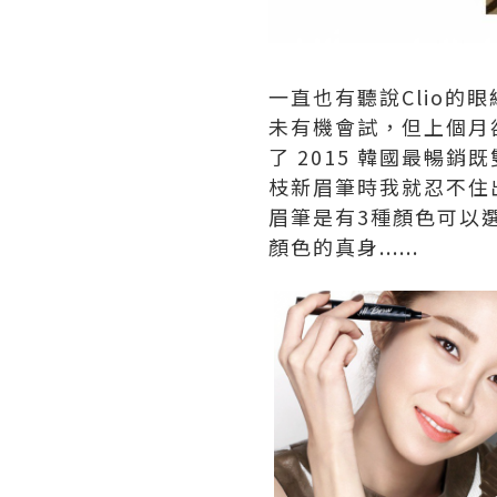
一直也有聽說Clio
未有機會試，但上個月卻見到
了 2015 韓國最暢銷
枝新眉筆時我就忍不住出
眉筆是有3種顏色可以選
顏色的真身......