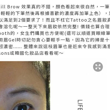
attoo Kill Brow 效果真的不錯，顏色看起來很自
輕輕的下筆然後再根據喜歡的濃度再加筆上色），加上
滿足到2個要求了！而且不枉它Tattoo之名眉
會溶化呢～一整天下來眉妝依然完整! 價錢也算合
o的Booth的，女生們購買也方便呢(還可以順道買眼線筆
用眉Gel時切記勿貪心要輕手一點，因為它的掃是
濃密...... 整體來說這枝眉筆也是近來令我感到
sons或韓國化妝品店看看呢～