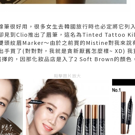
的眼線筆很好用，很多女生去韓國旅行時也必定將它列
Clio推出了眉筆，這名為Tinted Tattoo Ki
既雙頭紋眉Marker～由於之前買的Mistine對我
手買了(對對對，我就是貪新厭舊怎麼樣~ XD) 
擇的，因那化妝品店是入了2 Soft Brown的顏
點擊圖片放大