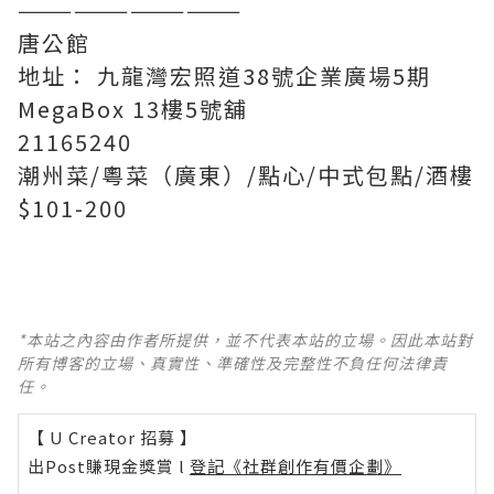
————————————
唐公館
地址： 九龍灣宏照道38號企業廣場5期
MegaBox 13樓5號舖
21165240
潮州菜/粵菜（廣東）/點心/中式包點/酒樓
$101-200
*本站之內容由作者所提供，並不代表本站的立場。因此本站對
所有博客的立場、真實性、準確性及完整性不負任何法律責
任。
【 U Creator 招募 】
出Post賺現金獎賞 l
登記《社群創作有價企劃》