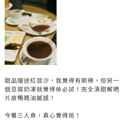
甜品贈送紅荳沙，我覺得有啲稀，但另一
個豆腐奶凍就覺得係必試！完全清甜解晒
片皮鴨嘅油膩感！
今餐三人食，真心覺得抵！