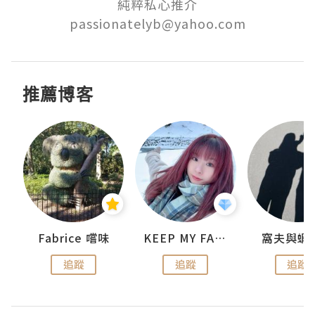
純粹私心推介

passionatelyb@yahoo.com
推薦博客
Fabrice 嚐味
KEEP MY FAITH
窩夫與蝦
追蹤
追蹤
追蹤