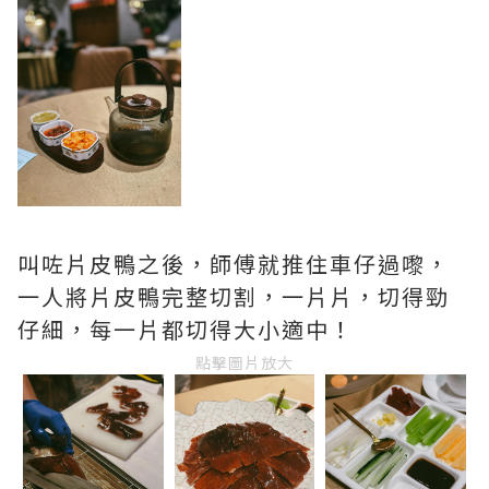
叫咗片皮鴨之後，師傅就推住車仔過嚟，
一人將片皮鴨完整切割，一片片，切得勁
仔細，每一片都切得大小適中！
點擊圖片放大