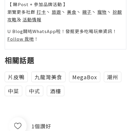
【 睇Post + 參加品牌活動 】
瀏覽更多社群
打卡
丶
旅遊
丶
美食
丶
親子
丶
寵物
丶
扮靚
攻略
及
活動情報
U Blog開咗WhatsApp啦！發掘更多吃喝玩樂資訊！
Follow 我哋
！
相關話題
片皮鴨
九龍灣美食
MegaBox
潮州
中菜
中式
酒樓
1個讚好