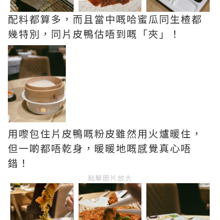
配料都算多，而且當中嘅哈蜜瓜同生楂都
幾特別，同片皮鴨估唔到嘅「夾」！
用嚟包住片皮鴨嘅粉皮雖然用火爐暖住，
但一啲都唔乾身，暖暖地嘅感覺真心唔
錯！
點擊圖片放大