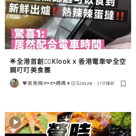
🌟全港首創☝🏻Klook x 香港電車🩷全空
調叮叮美食團
💖蒸魚楠🐟🐟媽媽👩🏻Sinsze
27分鐘前