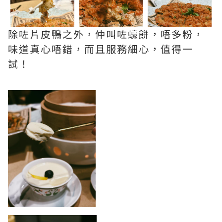
除咗片皮鴨之外，仲叫咗蠔餅，唔多粉，
味道真心唔錯，而且服務細心，值得一
試！